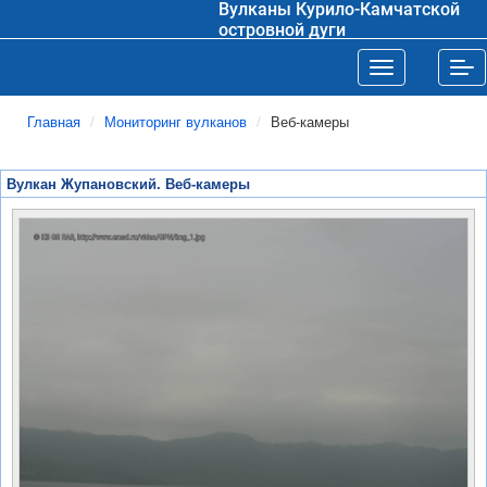
Вулканы Курило-Камчатской
островной дуги
Toggle navigat
Tog
Главная
Мониторинг вулканов
Веб-камеры
Вулкан Жупановский. Веб-камеры