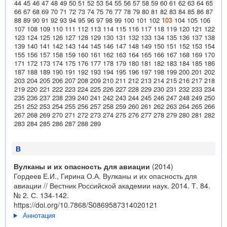
44
45
46
47
48
49
50
51
52
53
54
55
56
57
58
59
60
61
62
63
64
65
66
67
68
69
70
71
72
73
74
75
76
77
78
79
80
81
82
83
84
85
86
87
88
89
90
91
92
93
94
95
96
97
98
99
100
101
102
103
104
105
106
107
108
109
110
111
112
113
114
115
116
117
118
119
120
121
122
123
124
125
126
127
128
129
130
131
132
133
134
135
136
137
138
139
140
141
142
143
144
145
146
147
148
149
150
151
152
153
154
155
156
157
158
159
160
161
162
163
164
165
166
167
168
169
170
171
172
173
174
175
176
177
178
179
180
181
182
183
184
185
186
187
188
189
190
191
192
193
194
195
196
197
198
199
200
201
202
203
204
205
206
207
208
209
210
211
212
213
214
215
216
217
218
219
220
221
222
223
224
225
226
227
228
229
230
231
232
233
234
235
236
237
238
239
240
241
242
243
244
245
246
247
248
249
250
251
252
253
254
255
256
257
258
259
260
261
262
263
264
265
266
267
268
269
270
271
272
273
274
275
276
277
278
279
280
281
282
283
284
285
286
287
288
289
В
Вулканы и их опасность для авиации
(2014)
Гордеев Е.И., Гирина О.А. Вулканы и их опасность для
авиации // Вестник Российской академии наук. 2014. Т. 84.
№ 2. С. 134-142.
https://doi.org/10.7868/S0869587314020121
Аннотация