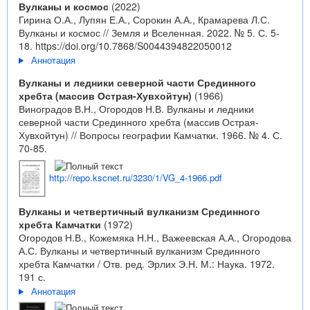
Вулканы и космос
(2022)
Гирина О.А., Лупян Е.А., Сорокин А.А., Крамарева Л.С.
Вулканы и космос // Земля и Вселенная. 2022. № 5. С. 5-
18.
https://doi.org/10.7868/S0044394822050012
Аннотация
Вулканы и ледники северной части Срединного
хребта (массив Острая-Хувхойтун)
(1966)
Виноградов В.Н., Огородов Н.В. Вулканы и ледники
северной части Срединного хребта (массив Острая-
Хувхойтун) // Вопросы географии Камчатки. 1966. № 4. С.
70-85.
http://repo.kscnet.ru/3230/1/VG_4-1966.pdf
Вулканы и четвертичный вулканизм Срединного
хребта Камчатки
(1972)
Огородов Н.В., Кожемяка Н.Н., Важеевская А.А., Огородова
А.С. Вулканы и четвертичный вулканизм Срединного
хребта Камчатки / Отв. ред. Эрлих Э.Н. М.: Наука. 1972.
191 с.
Аннотация