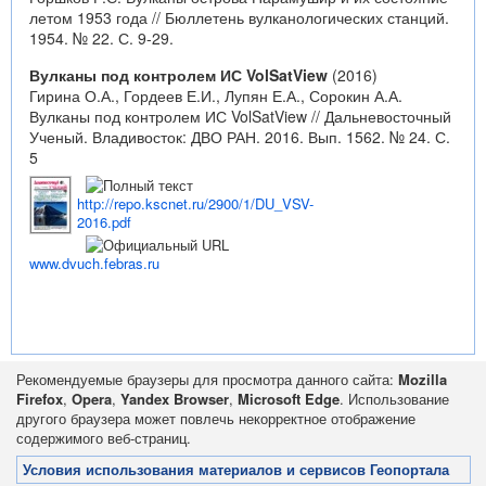
летом 1953 года // Бюллетень вулканологических станций.
1954. № 22. С. 9-29.
Вулканы под контролем ИС VolSatView
(2016)
Гирина О.А., Гордеев Е.И., Лупян Е.А., Сорокин А.А.
Вулканы под контролем ИС VolSatView // Дальневосточный
Ученый. Владивосток: ДВО РАН. 2016. Вып. 1562. № 24. С.
5
http://repo.kscnet.ru/2900/1/DU_VSV-
2016.pdf
www.dvuch.febras.ru
Рекомендуемые браузеры для просмотра данного сайта:
Mozilla
Firefox
,
Opera
,
Yandex Browser
,
Microsoft Edge
. Использование
другого браузера может повлечь некорректное отображение
содержимого веб-страниц.
Условия использования материалов и сервисов Геопортала