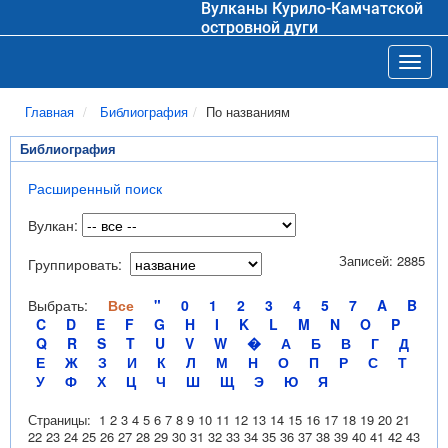
Вулканы Курило-Камчатской
островной дуги
Toggl
Главная
Библиография
По названиям
Библиография
Расширенный поиск
Вулкан:
Записей: 2885
Группировать:
Выбрать:
Все
"
0
1
2
3
4
5
7
A
B
C
D
E
F
G
H
I
K
L
M
N
O
P
Q
R
S
T
U
V
W
�
А
Б
В
Г
Д
Е
Ж
З
И
К
Л
М
Н
О
П
Р
С
Т
У
Ф
Х
Ц
Ч
Ш
Щ
Э
Ю
Я
Страницы:
1
2
3
4
5
6
7
8
9
10
11
12
13
14
15
16
17
18
19
20
21
22
23
24
25
26
27
28
29
30
31
32
33
34
35
36
37
38
39
40
41
42
43