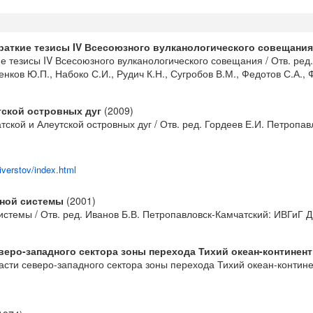
раткие тезисы IV Всесоюзного вулканологического совещания
 тезисы IV Всесоюзного вулканологического совещания / Отв. ред. 
ренков Ю.П., Набоко С.И., Рудич К.Н., Сугробов В.М., Федотов С.А
тской островных дуг
(2009)
кой и Алеутской островных дуг / Отв. ред. Гордеев Е.И. Петропавл
iverstov/index.html
жной системы
(2001)
темы / Отв. ред. Иванов Б.В. Петропавловск-Камчатский: ИВГиГ Д
еро-западного сектора зоны перехода Тихий океан-континент
и северо-западного сектора зоны перехода Тихий океан-континент 