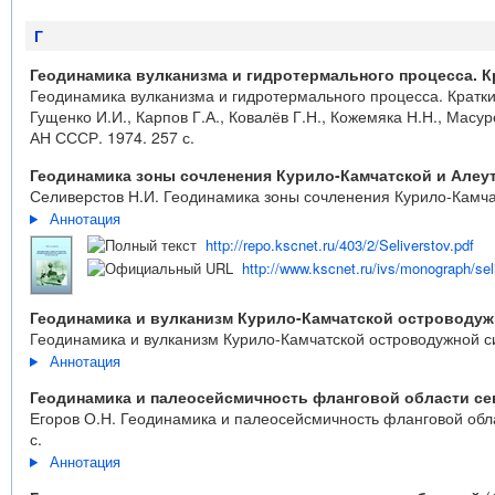
Г
Геодинамика вулканизма и гидротермального процесса. К
Геодинамика вулканизма и гидротермального процесса. Краткие
Гущенко И.И., Карпов Г.А., Ковалёв Г.Н., Кожемяка Н.Н., Масу
АН СССР. 1974. 257 с.
Геодинамика зоны сочленения Курило-Камчатской и Алеу
Селиверстов Н.И. Геодинамика зоны сочленения Курило-Камчатс
Аннотация
http://repo.kscnet.ru/403/2/Seliverstov.pdf
http://www.kscnet.ru/ivs/monograph/sel
Геодинамика и вулканизм Курило-Камчатской островоду
Геодинамика и вулканизм Курило-Камчатской островодужной сис
Аннотация
Геодинамика и палеосейсмичность фланговой области сев
Егоров О.Н. Геодинамика и палеосейсмичность фланговой област
с.
Аннотация