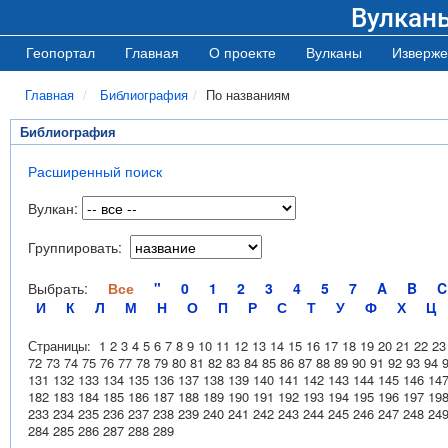
Вулкан
Геопортал
Главная
О проекте
Вулканы
Изверже
Главная
Библиография
По названиям
Библиография
Расширенный поиск
Вулкан:
Группировать:
Выбрать:
Все
"
0
1
2
3
4
5
7
A
B
C
И
К
Л
М
Н
О
П
Р
С
Т
У
Ф
Х
Ц
Страницы:
1
2
3
4
5
6
7
8
9
10
11
12
13
14
15
16
17
18
19
20
21
22
23
72
73
74
75
76
77
78
79
80
81
82
83
84
85
86
87
88
89
90
91
92
93
94
131
132
133
134
135
136
137
138
139
140
141
142
143
144
145
146
14
182
183
184
185
186
187
188
189
190
191
192
193
194
195
196
197
19
233
234
235
236
237
238
239
240
241
242
243
244
245
246
247
248
24
284
285
286
287
288
289