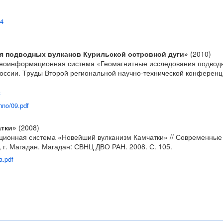
34
я подводных вулканов Курильской островной дуги»
(2010)
. Геоинформационная система «Геомагнитные исследования подводн
оссии. Труды Второй региональной научно-технической конференци
f
hno/09.pdf
тки»
(2008)
ационная система «Новейший вулканизм Камчатки» // Современны
 г. Магадан. Магадан: СВНЦ ДВО РАН. 2008. С. 105.
a.pdf