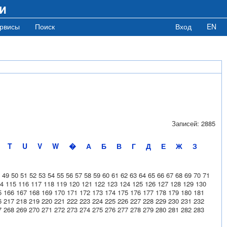
и
рвисы
Поиск
Вход
EN
Записей: 2885
T
U
V
W
�
А
Б
В
Г
Д
Е
Ж
З
49
50
51
52
53
54
55
56
57
58
59
60
61
62
63
64
65
66
67
68
69
70
71
4
115
116
117
118
119
120
121
122
123
124
125
126
127
128
129
130
5
166
167
168
169
170
171
172
173
174
175
176
177
178
179
180
181
6
217
218
219
220
221
222
223
224
225
226
227
228
229
230
231
232
7
268
269
270
271
272
273
274
275
276
277
278
279
280
281
282
283