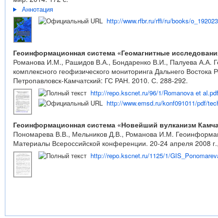
Аннотация
http://www.rfbr.ru/rffi/ru/books/o_19202
Геоинформационная система «Геомагнитные исследовани
Романова И.М., Рашидов В.А., Бондаренко В.И., Палуева А.А
комплексного геофизического мониторинга Дальнего Востока Р
Петропавловск-Камчатский: ГС РАН. 2010. С. 288-292.
http://repo.kscnet.ru/96/1/Romanova et al.pd
http://www.emsd.ru/konf091011/pdf/tec
Геоинформационная система «Новейший вулканизм Камча
Пономарева В.В., Мельников Д.В., Романова И.М. Геоинформ
Материалы Всероссийской конференции. 20-24 апреля 2008 г.,
http://repo.kscnet.ru/1125/1/GIS_Ponomarev