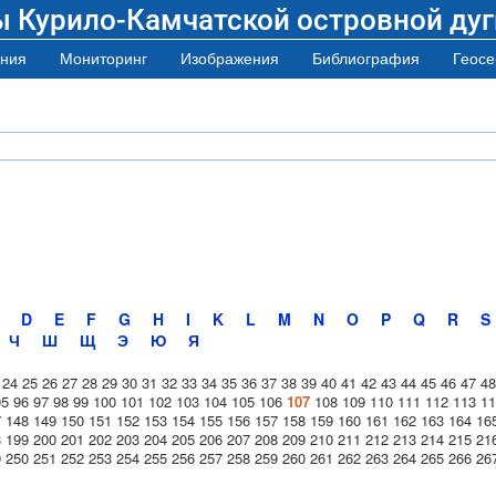
ы Курило-Камчатской островной дуг
ния
Мониторинг
Изображения
Библиография
Геосе
D
E
F
G
H
I
K
L
M
N
O
P
Q
R
S
Ч
Ш
Щ
Э
Ю
Я
24
25
26
27
28
29
30
31
32
33
34
35
36
37
38
39
40
41
42
43
44
45
46
47
48
95
96
97
98
99
100
101
102
103
104
105
106
107
108
109
110
111
112
113
11
7
148
149
150
151
152
153
154
155
156
157
158
159
160
161
162
163
164
16
8
199
200
201
202
203
204
205
206
207
208
209
210
211
212
213
214
215
21
9
250
251
252
253
254
255
256
257
258
259
260
261
262
263
264
265
266
26