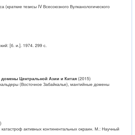
а (краткие тезисы IV Всесоюзного Вулканологического
: [б. и.]. 1974. 299 с.
 домены Центральной Азии и Китая
(2015)
й кальдеры (Восточное Забайкалье), мантийные домены
)
х катастроф активных континентальных окраин. М.: Научный