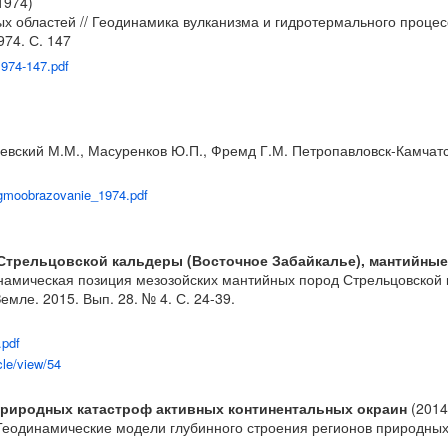
1974)
х областей // Геодинамика вулканизма и гидротермального процесс
74. С. 147
1974-147.pdf
вский М.М., Масуренков Ю.П., Фремд Г.М. Петропавловск-Камчатский
agmoobrazovanie_1974.pdf
Стрельцовской кальдеры (Восточное Забайкалье), мантийные
еодинамическая позиция мезозойских мантийных пород Стрельцовско
емле. 2015. Вып. 28. № 4. С. 24-39.
.pdf
cle/view/54
природных катастроф активных континентальных окраин
(2014
А. Геодинамические модели глубинного строения регионов природны