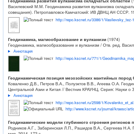
Геодинамика развития вулканизма складчатых областей
(
Василевский М.М. Геодинамика развития вулканизма складчаты
совещания). Петропавловск-Камчатский: ИВ ДВНЦ АН СССР. 19
http://repo.kscnet.ru/3386/1/Vasilevsky_tez-
Геодинамика, магмообразование и вулканизм
(1974)
Геодинамика, магмообразование и вулканизм / Отв. ред. Василе
Аннотация
http://repo.kscnet.ru/771/1/Geodinamika_m
Геодинамическая позиция мезозойских мантийных пород 
Коваленко Д.В., Петров В.А., Полуэктов В.В., Агеева О.А. Г
Центральной Азии и Китая // Вестник КРАУНЦ. Серия: Науки о З
Аннотация
http://repo.kscnet.ru/2598/1/Kovalenko_et_al
http://www.kscnet.ru/journal/kraesc/arti
Геодинамические модели глубинного строения регионов 
Родников А.Г., Забаринская Л.П., Рашидов В.А., Сергеева Н.
мир. 2014. 172 с.