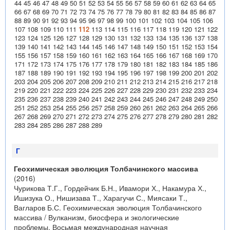
44
45
46
47
48
49
50
51
52
53
54
55
56
57
58
59
60
61
62
63
64
65
66
67
68
69
70
71
72
73
74
75
76
77
78
79
80
81
82
83
84
85
86
87
88
89
90
91
92
93
94
95
96
97
98
99
100
101
102
103
104
105
106
107
108
109
110
111
112
113
114
115
116
117
118
119
120
121
122
123
124
125
126
127
128
129
130
131
132
133
134
135
136
137
138
139
140
141
142
143
144
145
146
147
148
149
150
151
152
153
154
155
156
157
158
159
160
161
162
163
164
165
166
167
168
169
170
171
172
173
174
175
176
177
178
179
180
181
182
183
184
185
186
187
188
189
190
191
192
193
194
195
196
197
198
199
200
201
202
203
204
205
206
207
208
209
210
211
212
213
214
215
216
217
218
219
220
221
222
223
224
225
226
227
228
229
230
231
232
233
234
235
236
237
238
239
240
241
242
243
244
245
246
247
248
249
250
251
252
253
254
255
256
257
258
259
260
261
262
263
264
265
266
267
268
269
270
271
272
273
274
275
276
277
278
279
280
281
282
283
284
285
286
287
288
289
Г
Геохимическая эволюция Толбачинского массива
(2016)
Чурикова Т.Г., Гордейчик Б.Н., Ивамори Х., Накамура Х.,
Ишизука О., Нишизава Т., Харагучи С., Миясаки Т.,
Вагларов Б.С. Геохимическая эволюция Толбачинского
массива / Вулканизм, биосфера и экологические
проблемы. Восьмая международная научная