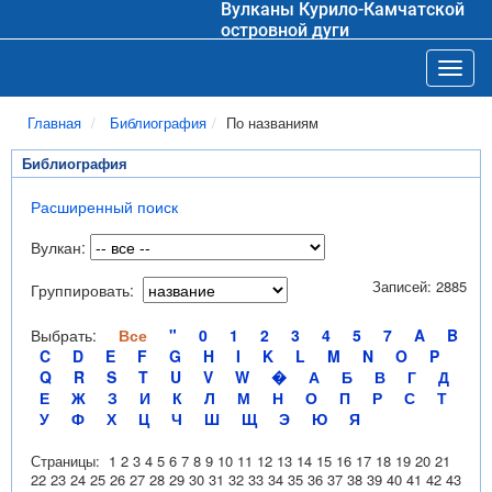
Вулканы Курило-Камчатской
островной дуги
Toggl
Главная
Библиография
По названиям
Библиография
Расширенный поиск
Вулкан:
Записей: 2885
Группировать:
Выбрать:
Все
"
0
1
2
3
4
5
7
A
B
C
D
E
F
G
H
I
K
L
M
N
O
P
Q
R
S
T
U
V
W
�
А
Б
В
Г
Д
Е
Ж
З
И
К
Л
М
Н
О
П
Р
С
Т
У
Ф
Х
Ц
Ч
Ш
Щ
Э
Ю
Я
Страницы:
1
2
3
4
5
6
7
8
9
10
11
12
13
14
15
16
17
18
19
20
21
22
23
24
25
26
27
28
29
30
31
32
33
34
35
36
37
38
39
40
41
42
43