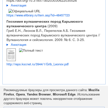
https://doi.org/10.31857/S0203030622030026
Аннотация
https://www.elibrary.ru/item.asp?id=48457723
Геохимия вулканических пород Карымского
вулканического центра
(2009)
Гриб Е.Н., Леонов В.Л., Перепелов А.Б. Геохимия
вулканических пород Карымского вулканического центра //
Вулканология и сейсмология. 2009. № 6. С. 3-25.
Аннотация
http://repo.kscnet.ru/3944/1/Grib_Leonov.pdf
Рекомендуемые браузеры для просмотра данного сайта:
Mozilla
Firefox
,
Opera
,
Yandex Browser
,
Microsoft Edge
. Использование
другого браузера может повлечь некорректное отображение
содержимого веб-страниц.