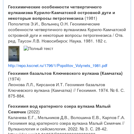
Геохимические особенности четвертичного
вулканизма Курило-Камчатской островной дуги и
некоторые вопросы петрогенезиса
(1981)
Пополитов Э.И., Волынец О.Н. Геохимические
особенности четвертичного вулканизма Курило-Камчатской
островной дуги и некоторые вопросы петрогенезиса / Отв.
ред. Таусон Л.В. Новосибирск: Наука. 1981. 182 с.
http://repo.kscnet.ru/1796/1/Popolitov_Volynets_1981.pdf
Геохимия базальтов Ключевского вулкана (Камчатка)
(1974)
Леонова Л.Л., Кирсанов И.Т. Геохимия базальтов
Ключевского вулкана (Камчатка) // Геохимия. 1974. № 6. С.
875-884.
Геохимия вод кратерного озера вулкана Малый
Семячик
(2022)
Калачева Е.Г., Мельников Д.В., Волошина Е.В., Карпов Г.А.
Геохимия вод кратерного озера вулкана Малый Семячик //
Вулканология и сейсмология. 2022. № 3. С. 28-42.