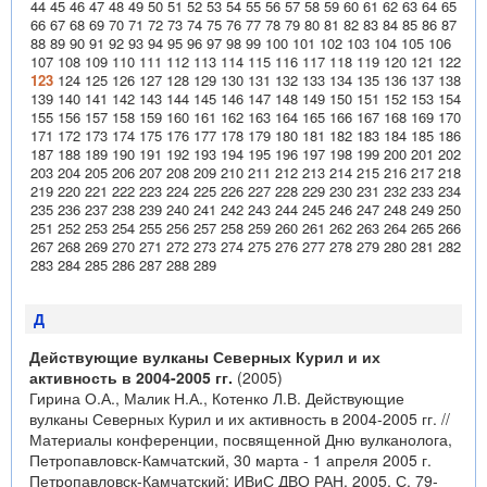
44
45
46
47
48
49
50
51
52
53
54
55
56
57
58
59
60
61
62
63
64
65
66
67
68
69
70
71
72
73
74
75
76
77
78
79
80
81
82
83
84
85
86
87
88
89
90
91
92
93
94
95
96
97
98
99
100
101
102
103
104
105
106
107
108
109
110
111
112
113
114
115
116
117
118
119
120
121
122
123
124
125
126
127
128
129
130
131
132
133
134
135
136
137
138
139
140
141
142
143
144
145
146
147
148
149
150
151
152
153
154
155
156
157
158
159
160
161
162
163
164
165
166
167
168
169
170
171
172
173
174
175
176
177
178
179
180
181
182
183
184
185
186
187
188
189
190
191
192
193
194
195
196
197
198
199
200
201
202
203
204
205
206
207
208
209
210
211
212
213
214
215
216
217
218
219
220
221
222
223
224
225
226
227
228
229
230
231
232
233
234
235
236
237
238
239
240
241
242
243
244
245
246
247
248
249
250
251
252
253
254
255
256
257
258
259
260
261
262
263
264
265
266
267
268
269
270
271
272
273
274
275
276
277
278
279
280
281
282
283
284
285
286
287
288
289
Д
Действующие вулканы Северных Курил и их
активность в 2004-2005 гг.
(2005)
Гирина О.А., Малик Н.А., Котенко Л.В. Действующие
вулканы Северных Курил и их активность в 2004-2005 гг. //
Материалы конференции, посвященной Дню вулканолога,
Петропавловск-Камчатский, 30 марта - 1 апреля 2005 г.
Петропавловск-Камчатский: ИВиС ДВО РАН. 2005. С. 79-