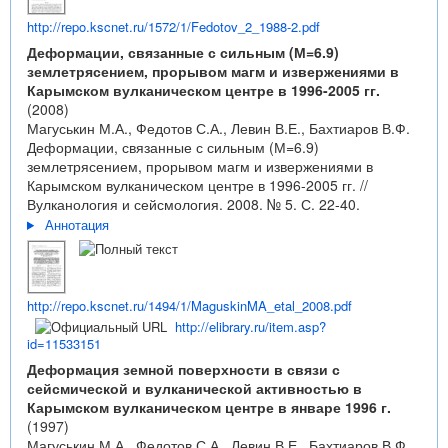
http://repo.kscnet.ru/1572/1/Fedotov_2_1988-2.pdf
Деформации, связанные с сильным (М=6.9)
землетрясением, прорывом магм и извержениями в
Карымском вулканическом центре в 1996-2005 гг.
(2008)
Магуськин М.А., Федотов С.А., Левин В.Е., Бахтиаров В.Ф.
Деформации, связанные с сильным (М=6.9)
землетрясением, прорывом магм и извержениями в
Карымском вулканическом центре в 1996-2005 гг. //
Вулканология и сейсмология. 2008. № 5. С. 22-40.
Аннотация
http://repo.kscnet.ru/1494/1/MaguskinMA_etal_2008.pdf
http://elibrary.ru/item.asp?
id=11533151
Деформация земной поверхности в связи с
сейсмической и вулканической активностью в
Карымском вулканическом центре в январе 1996 г.
(1997)
Магуськин М.А., Федотов С.А., Левин В.Е., Бахтиаров В.Ф.