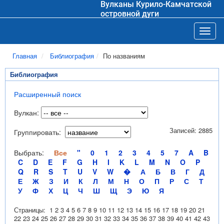
Вулканы Курило-Камчатской
островной дуги
Toggl
Главная
Библиография
По названиям
Библиография
Расширенный поиск
Вулкан:
Записей: 2885
Группировать:
Выбрать:
Все
"
0
1
2
3
4
5
7
A
B
C
D
E
F
G
H
I
K
L
M
N
O
P
Q
R
S
T
U
V
W
�
А
Б
В
Г
Д
Е
Ж
З
И
К
Л
М
Н
О
П
Р
С
Т
У
Ф
Х
Ц
Ч
Ш
Щ
Э
Ю
Я
Страницы:
1
2
3
4
5
6
7
8
9
10
11
12
13
14
15
16
17
18
19
20
21
22
23
24
25
26
27
28
29
30
31
32
33
34
35
36
37
38
39
40
41
42
43