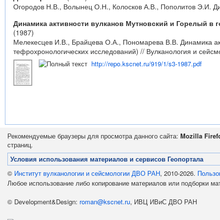
Огородов Н.В., Волынец О.Н., Колосков А.В., Пополитов Э.И. Д
Динамика активности вулканов Мутновский и Горелый в 
(1987)
Мелекесцев И.В., Брайцева О.А., Пономарева В.В. Динамика а
тефрохронологических исследований) // Вулканология и сейсмол
http://repo.kscnet.ru/919/1/s3-1987.pdf
Рекомендуемые браузеры для просмотра данного сайта:
Mozilla Firef
страниц.
Условия использования материалов и сервисов Геопортала
©
Институт вулканологии и сейсмологии ДВО РАН
, 2010-2026.
Пользо
Любое использование либо копирование материалов или подборки м
© Development&Design:
roman@kscnet.ru
, ИВЦ ИВиС ДВО РАН