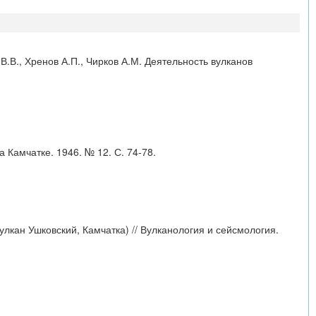
 В.В., Хренов А.П., Чирков А.М. Деятельность вулканов
а Камчатке. 1946. № 12. С. 74-78.
лкан Ушковский, Камчатка) // Вулканология и сейсмология.