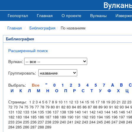
Вулкан
Геопортал
Главная
О проекте
Вулканы
Изверже
Главная
Библиография
По названиям
Библиография
Расширенный поиск
Вулкан:
Группировать:
Выбрать:
Все
"
0
1
2
3
4
5
7
A
B
C
И
К
Л
М
Н
О
П
Р
С
Т
У
Ф
Х
Ц
Страницы:
1
2
3
4
5
6
7
8
9
10
11
12
13
14
15
16
17
18
19
20
21
22
23
72
73
74
75
76
77
78
79
80
81
82
83
84
85
86
87
88
89
90
91
92
93
94
131
132
133
134
135
136
137
138
139
140
141
142
143
144
145
146
14
182
183
184
185
186
187
188
189
190
191
192
193
194
195
196
197
19
233
234
235
236
237
238
239
240
241
242
243
244
245
246
247
248
24
284
285
286
287
288
289