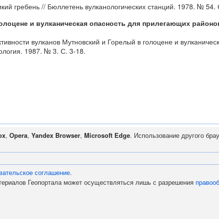
икий гребень // Бюллетень вулканологических станций. 1978. № 54. 
голоцене и вулканическая опасность для прилегающих район
ктивности вулканов Мутновский и Горелый в голоцене и вулканиче
огия. 1987. № 3. С. 3-18.
ox
,
Opera
,
Yandex Browser
,
Microsoft Edge
. Использование другого бра
вательское соглашение
.
атериалов Геопортала может осуществляться лишь с разрешения
правоо