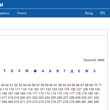
и
рвисы
Поиск
Вход
EN
Записей: 2885
T
U
V
W
�
А
Б
В
Г
Д
Е
Ж
З
49
50
51
52
53
54
55
56
57
58
59
60
61
62
63
64
65
66
67
68
69
70
71
4
115
116
117
118
119
120
121
122
123
124
125
126
127
128
129
130
5
166
167
168
169
170
171
172
173
174
175
176
177
178
179
180
181
6
217
218
219
220
221
222
223
224
225
226
227
228
229
230
231
232
7
268
269
270
271
272
273
274
275
276
277
278
279
280
281
282
283