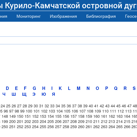
ы Курило-Камчатской островной дуг
ния
Мониторинг
Изображения
Библиография
Геосе
D
E
F
G
H
I
K
L
M
N
O
P
Q
R
S
Ч
Ш
Щ
Э
Ю
Я
24
25
26
27
28
29
30
31
32
33
34
35
36
37
38
39
40
41
42
43
44
45
46
47
48
95
96
97
98
99
100
101
102
103
104
105
106
107
108
109
110
111
112
113
11
7
148
149
150
151
152
153
154
155
156
157
158
159
160
161
162
163
164
16
8
199
200
201
202
203
204
205
206
207
208
209
210
211
212
213
214
215
21
9
250
251
252
253
254
255
256
257
258
259
260
261
262
263
264
265
266
26