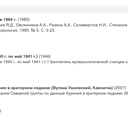
 1984 г.
(1985)
ьев Я.Д., Овсянников А.А., Разина А.А., Селиверстов Н.И., Степанов
смология. 1985. № 5. С. 3-23.
г. по май 1941 г.)
(1946)
1940 г. по май 1941 г.) // Бюллетень вулканологической станции н
ия в кратерном леднике (Вулкан Ушковский, Камчатка)
(2007)
канов Северной группы по данным бурения в кратерном леднике (Ву
f