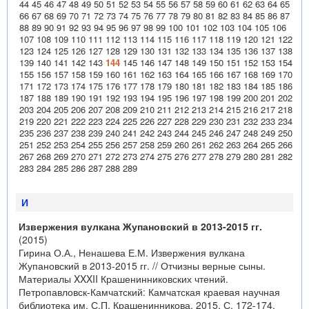
44
45
46
47
48
49
50
51
52
53
54
55
56
57
58
59
60
61
62
63
64
65
66
67
68
69
70
71
72
73
74
75
76
77
78
79
80
81
82
83
84
85
86
87
88
89
90
91
92
93
94
95
96
97
98
99
100
101
102
103
104
105
106
107
108
109
110
111
112
113
114
115
116
117
118
119
120
121
122
123
124
125
126
127
128
129
130
131
132
133
134
135
136
137
138
139
140
141
142
143
144
145
146
147
148
149
150
151
152
153
154
155
156
157
158
159
160
161
162
163
164
165
166
167
168
169
170
171
172
173
174
175
176
177
178
179
180
181
182
183
184
185
186
187
188
189
190
191
192
193
194
195
196
197
198
199
200
201
202
203
204
205
206
207
208
209
210
211
212
213
214
215
216
217
218
219
220
221
222
223
224
225
226
227
228
229
230
231
232
233
234
235
236
237
238
239
240
241
242
243
244
245
246
247
248
249
250
251
252
253
254
255
256
257
258
259
260
261
262
263
264
265
266
267
268
269
270
271
272
273
274
275
276
277
278
279
280
281
282
283
284
285
286
287
288
289
И
Извержения вулкана Жупановский в 2013-2015 гг.
(2015)
Гирина О.А., Ненашева Е.М. Извержения вулкана
Жупановский в 2013-2015 гг. // Отчизны верные сыны.
Материалы XXXII Крашенинниковских чтений.
Петропавловск-Камчатский: Камчатская краевая научная
библиотека им. С.П. Крашенинникова. 2015. С. 172-174.