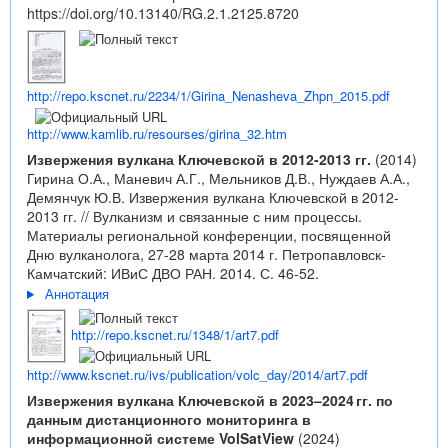
https://doi.org/10.13140/RG.2.1.2125.8720
http://repo.kscnet.ru/2234/1/Girina_Nenasheva_Zhpn_2015.pdf
http://www.kamlib.ru/resourses/girina_32.htm
Извержения вулкана Ключевской в 2012-2013 гг.
(2014)
Гирина О.А., Маневич А.Г., Мельников Д.В., Нуждаев А.А.,
Демянчук Ю.В. Извержения вулкана Ключевской в 2012-
2013 гг. // Вулканизм и связанные с ним процессы.
Материалы региональной конференции, посвященной
Дню вулканолога, 27-28 марта 2014 г. Петропавловск-
Камчатский: ИВиС ДВО РАН. 2014. С. 46-52.
Аннотация
http://repo.kscnet.ru/1348/1/art7.pdf
http://www.kscnet.ru/ivs/publication/volc_day/2014/art7.pdf
Извержения вулкана Ключевской в 2023–2024 гг. по
данным дистанционного мониторинга в
информационной системе VolSatView
(2024)