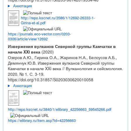
Аннотация
http://repo.kscnet.ru/3586/1/12692-26333-1-
Girina-et-al.pdf
https://journals.eco-vector.com/0203-
0306/article/view/12692
Извержения вулканов Северной группы Камчатки в
начале XXІ века
(2020)
Озеров А.Ю., Гирина О.А., Жаринов Н.А., Белоусов А.Б.,
Демянчук Ю.В. Извержения вулканов Северной группы
Камчатки в начале XXІ века // Вулканология и сейсмология.
2020. № 1. С. 3-19.
https://doi.org/10.31857/S0203030620010058
Аннотация
http://repo.kscnet.ru/3840/1/elibrary_42256663_59545266.pdf
https://elibrary.ru/item.asp?id=42256663