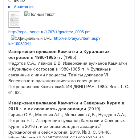
С. 46-52.
Аннотация
http://repo.kscnet.ru/1767/1/gordeev_2005.pdf
http://elibrary.ru/item.asp?
id=10082041
Извержения вулканов Камчатки и Курильских
островов в 1980-1985 гг.
(1985)
Федотов С.А., Иванов Б.В. Извержения вулканов Камчатки
и Курильских островов в 1980-1985 гг. // Вулканы и
связанные с ними процессы. Тезисы докладов VI
Всесоюзного вулканологического совещания.
Петропавловск-Камчатский: ИВ ДВНЦ РАН. 1985. Вып. 1. С.
61-62.
Извержения вулканов Камчатки и Северных Курил в
2016 г. и их опасность для авиации
(2019)
Гирина О.А., Маневич А.Г., Мельников Д.В., Нуждаев А.А.,
Петрова Е.Г. Извержения вулканов Камчатки и Северных
Курил в 2016 г. и их опасность для авиации //
Вулканология и сейсмология. 2019. № 3. С. 34-48.
https://doi.org/10.31857/S0205-96142019334-48