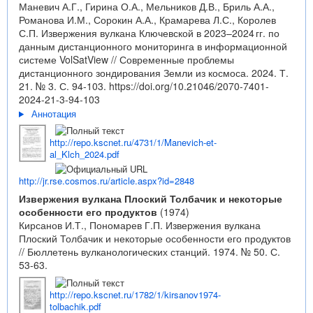
Маневич А.Г., Гирина О.А., Мельников Д.В., Бриль А.А.,
Романова И.М., Сорокин А.А., Крамарева Л.С., Королев
С.П. Извержения вулкана Ключевской в 2023–2024 гг. по
данным дистанционного мониторинга в информационной
системе VolSatView // Современные проблемы
дистанционного зондирования Земли из космоса. 2024. Т.
21. № 3. С. 94-103.
https://doi.org/10.21046/2070-7401-
2024-21-3-94-103
Аннотация
http://repo.kscnet.ru/4731/1/Manevich-et-
al_Klch_2024.pdf
http://jr.rse.cosmos.ru/article.aspx?id=2848
Извержения вулкана Плоский Толбачик и некоторые
особенности его продуктов
(1974)
Кирсанов И.Т., Пономарев Г.П. Извержения вулкана
Плоский Толбачик и некоторые особенности его продуктов
// Бюллетень вулканологических станций. 1974. № 50. С.
53-63.
http://repo.kscnet.ru/1782/1/kirsanov1974-
tolbachik.pdf