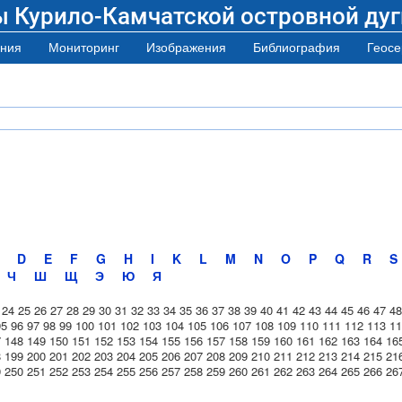
ы Курило-Камчатской островной дуг
ния
Мониторинг
Изображения
Библиография
Геосе
D
E
F
G
H
I
K
L
M
N
O
P
Q
R
S
Ч
Ш
Щ
Э
Ю
Я
24
25
26
27
28
29
30
31
32
33
34
35
36
37
38
39
40
41
42
43
44
45
46
47
48
95
96
97
98
99
100
101
102
103
104
105
106
107
108
109
110
111
112
113
11
7
148
149
150
151
152
153
154
155
156
157
158
159
160
161
162
163
164
16
8
199
200
201
202
203
204
205
206
207
208
209
210
211
212
213
214
215
21
9
250
251
252
253
254
255
256
257
258
259
260
261
262
263
264
265
266
26