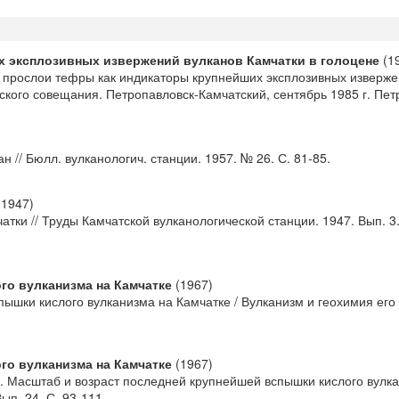
 эксплозивных извержений вулканов Камчатки в голоцене
(1
прослои тефры как индикаторы крупнейших эксплозивных извержени
ского совещания. Петропавловск-Камчатский, сентябрь 1985 г. Пет
// Бюлл. вулканологич. станции. 1957. № 26. С. 81-85.
1947)
ки // Труды Камчатской вулканологической станции. 1947. Вып. 3.
го вулканизма на Камчатке
(1967)
ышки кислого вулканизма на Камчатке / Вулканизм и геохимия его
го вулканизма на Камчатке
(1967)
С. Масштаб и возраст последней крупнейшей вспышки кислого вулка
п. 24. С. 93-111.