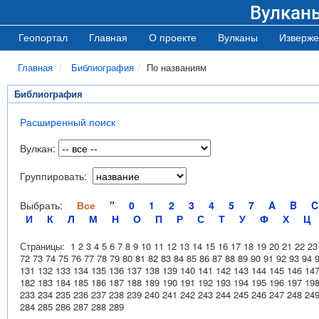
Вулкан
Геопортал
Главная
О проекте
Вулканы
Изверже
Главная
Библиография
По названиям
Библиография
Расширенный поиск
Вулкан:
Группировать:
Выбрать:
Все
"
0
1
2
3
4
5
7
A
B
C
И
К
Л
М
Н
О
П
Р
С
Т
У
Ф
Х
Ц
Страницы:
1
2
3
4
5
6
7
8
9
10
11
12
13
14
15
16
17
18
19
20
21
22
23
72
73
74
75
76
77
78
79
80
81
82
83
84
85
86
87
88
89
90
91
92
93
94
131
132
133
134
135
136
137
138
139
140
141
142
143
144
145
146
14
182
183
184
185
186
187
188
189
190
191
192
193
194
195
196
197
19
233
234
235
236
237
238
239
240
241
242
243
244
245
246
247
248
24
284
285
286
287
288
289