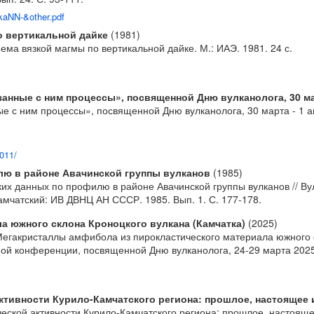
kaNN-&other.pdf
о вертикальной дайке
(1981)
ма вязкой магмы по вертикальной дайке. М.: ИАЭ. 1981. 24 с.
ные с ним процессы», посвященной Дню вулканолога, 30 март
с ним процессы», посвященной Дню вулканолога, 30 марта - 1 апре
2011/
лю в районе Авачинской группы вулканов
(1985)
х данных по профилю в районе Авачинской группы вулканов // Вул
мчатский: ИВ ДВНЦ АН СССР. 1985. Вып. 1. С. 177-178.
а южного склона Кроноцкого вулкана (Камчатка)
(2025)
. Мегакристаллы амфибола из пирокластического материала южного с
ой конференции, посвященной Дню вулканолога, 24-29 марта 2025 
тивности Курило-Камчатского региона: прошлое, настоящее 
кой активности Курило-Камчатского региона: прошлое, настоящее