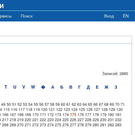
и
рвисы
Поиск
Вход
EN
Записей: 2885
T
U
V
W
�
А
Б
В
Г
Д
Е
Ж
З
49
50
51
52
53
54
55
56
57
58
59
60
61
62
63
64
65
66
67
68
69
70
71
4
115
116
117
118
119
120
121
122
123
124
125
126
127
128
129
130
5
166
167
168
169
170
171
172
173
174
175
176
177
178
179
180
181
6
217
218
219
220
221
222
223
224
225
226
227
228
229
230
231
232
7
268
269
270
271
272
273
274
275
276
277
278
279
280
281
282
283