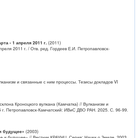
а - 1 апреля 2011 г.
(2011)
ля 2011 г. / Отв. ред. Гордеев Е.И. Петропавловск-
канизм и связанные с ним процессы. Тезисы докладов VI
клона Кроноцкого вулкана (Камчатка) // Вулканизм и
г. Петропавловск-Камчатский: ИВиС ДВО РАН. 2025. С. 96-99.
и будущее»
(2003)
 и будущее» // Вестник КРАУНЦ. Серия: Науки о Земле. 2003.