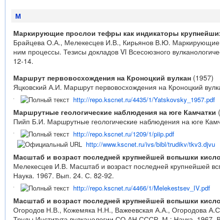
М
Маркирующие прослои тефры как индикаторы крупнейших
Брайцева О.А., Мелекесцев И.В., Кирьянов В.Ю. Маркирующие 
ним процессы. Тезисы докладов VI Всесоюзного вулканологиче
12-14.
Маршрут первовосхождения на Кроноцкий вулкан
(1957)
Яцковский А.И. Маршрут первовосхождения на Кроноцкий вулкан 
http://repo.kscnet.ru/4435/1/Yatskovsky_1957.pdf
Маршрутные геологические наблюдения на юге Камчатки
(
Пийп Б.И. Маршрутные геологические наблюдения на юге Камчат
http://repo.kscnet.ru/1209/1/piip.pdf
http://www.kscnet.ru/ivs/bibl/trudikv/tkv3.djvu
Масштаб и возраст последней крупнейшей вспышки кисло
Мелекесцев И.В. Масштаб и возраст последней крупнейшей всп
Наука. 1967. Вып. 24. С. 82-92.
http://repo.kscnet.ru/4466/1/Melekestsev_IV.pdf
Масштаб и возраст последней крупнейшей вспышки кисло
Огородов Н.В., Кожемяка Н.Н., Важеевская А.А., Огородова А.
Труды Института вулканологии СО АН СССР. М.: Наука. 1967. Вы