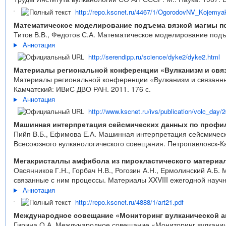
http://repo.kscnet.ru/4467/1/OgorodovNV_Kojemya
Математическое моделирование подъема вязкой магмы п
Титов В.В., Федотов С.А. Математическое моделирование подъе
Аннотация
http://serendipp.ru/science/dyke2/dyke2.html
Материалы региональной конференции «Вулканизм и связан
Материалы региональной конференции «Вулканизм и связанные 
Камчатский: ИВиС ДВО РАН. 2011. 176 с.
Аннотация
http://www.kscnet.ru/ivs/publication/volc_day/
Машинная интерпретация сейсмических данных по профи
Пийп В.Б., Ефимова Е.А. Машинная интерпретация сейсмически
Всесоюзного вулканологического совещания. Петропавловск-Ка
Мегакристаллы амфибола из пирокластического материал
Овсянников Г.Н., Горбач Н.В., Рогозин А.Н., Ермолинский А.Б
связанные с ним процессы. Материалы XXVIII ежегодной научн
Аннотация
http://repo.kscnet.ru/4888/1/art21.pdf
Международное совещание «Мониторинг вулканической ак
Гирина О.А. Международное совещание «Мониторинг вулканичес