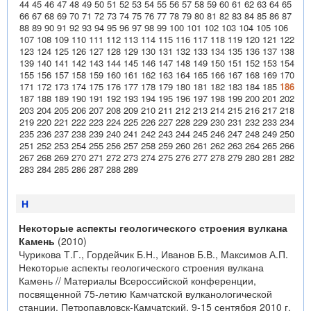
44
45
46
47
48
49
50
51
52
53
54
55
56
57
58
59
60
61
62
63
64
65
66
67
68
69
70
71
72
73
74
75
76
77
78
79
80
81
82
83
84
85
86
87
88
89
90
91
92
93
94
95
96
97
98
99
100
101
102
103
104
105
106
107
108
109
110
111
112
113
114
115
116
117
118
119
120
121
122
123
124
125
126
127
128
129
130
131
132
133
134
135
136
137
138
139
140
141
142
143
144
145
146
147
148
149
150
151
152
153
154
155
156
157
158
159
160
161
162
163
164
165
166
167
168
169
170
171
172
173
174
175
176
177
178
179
180
181
182
183
184
185
186
187
188
189
190
191
192
193
194
195
196
197
198
199
200
201
202
203
204
205
206
207
208
209
210
211
212
213
214
215
216
217
218
219
220
221
222
223
224
225
226
227
228
229
230
231
232
233
234
235
236
237
238
239
240
241
242
243
244
245
246
247
248
249
250
251
252
253
254
255
256
257
258
259
260
261
262
263
264
265
266
267
268
269
270
271
272
273
274
275
276
277
278
279
280
281
282
283
284
285
286
287
288
289
Н
Некоторые аспекты геологического строения вулкана
Камень
(2010)
Чурикова Т.Г., Гордейчик Б.Н., Иванов Б.В., Максимов А.П.
Некоторые аспекты геологического строения вулкана
Камень // Материалы Всероссийской конференции,
посвященной 75-летию Камчатской вулканологической
станции, Петропавловск-Камчатский, 9-15 сентября 2010 г.