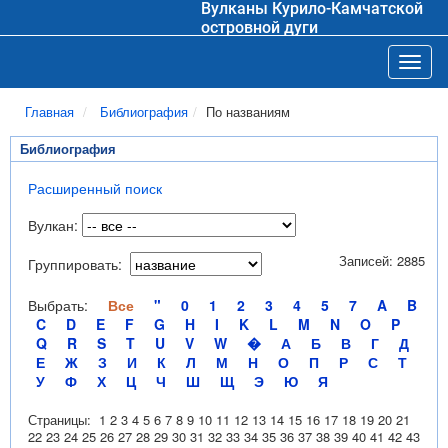
Вулканы Курило-Камчатской
островной дуги
Toggl
Главная
Библиография
По названиям
Библиография
Расширенный поиск
Вулкан:
Записей: 2885
Группировать:
Выбрать:
Все
"
0
1
2
3
4
5
7
A
B
C
D
E
F
G
H
I
K
L
M
N
O
P
Q
R
S
T
U
V
W
�
А
Б
В
Г
Д
Е
Ж
З
И
К
Л
М
Н
О
П
Р
С
Т
У
Ф
Х
Ц
Ч
Ш
Щ
Э
Ю
Я
Страницы:
1
2
3
4
5
6
7
8
9
10
11
12
13
14
15
16
17
18
19
20
21
22
23
24
25
26
27
28
29
30
31
32
33
34
35
36
37
38
39
40
41
42
43