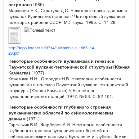
островов
(1965)
Мархинин Е.К., Стратула Д.С. Некоторые новые данные о
вулканах Курильских островов / Четвертичный вулканизм
некоторых районов СССР. М.: Наука. 1965. С. 14-28.
http://repo.kscnet.ru/3714/1/Marchinin_1965_14-
28.pdf
Некоторые особенности вулканизма и генезиса
Паужетской вулкано-тектонической структуры (Южная
Камчатка)
(1977)
Кожемяка Н.Н., Огородов Н.В. Некоторые особенности
вулканизма и генезиса Паужетской вулкано-тектонической
структуры (Южная Камчатка) // Бюллетень
вулканологических станций. 1977. № 53. С. 92-101.
Некоторые особенности глубинного строения
вулканических областей по сейсмологическим
данным
(1971)
Горельчик В.И., Фарберов А.И. Некоторые особенности
глубинного строения вулканических областей по
сейсмологическим данным // Вулканизм и глубины Земли: