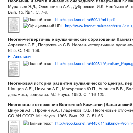
Необычный этап в динамике очередного извержения Ключев
Муравьев Я.Д., Овсянников А.А., Дубровская И.К. Необычный эт
Вып. 15. № 1. С. 7-9.
http://repo.kscnet.ru/509/1/art1.pdf
http://www.kscnet.ru/kraesc/2010/2010_
Неоген-четвертичные вулканические образования Камчат
Апрелков С.Е., Попруженко С.В. Неоген-четвертичные вулканич
№ 5. С. 145-159.
Аннотация
http://repo.kscnet.ru/4095/1/Aprelkov_Popru
Неогеновая история развития вулканического центра, пе
Шанцер А.Е., Цикунов А.Г., Масуренков Ю.П., Ананьев В.В., Б
динамика, вещество. М.: Наука. 1980. С. 116-125.
Неогеновые отложения Восточной Камчатки (Валагинский
Цикунов А.Г., Пронин А.А., Гладенков Ю.Б. Неогеновые отлож
СО АН СССР. М.: Наука. 1966. Вып. 23. С. 51-66.
http://repo.kscnet.ru/4457/1/Tsikunov-Pronin