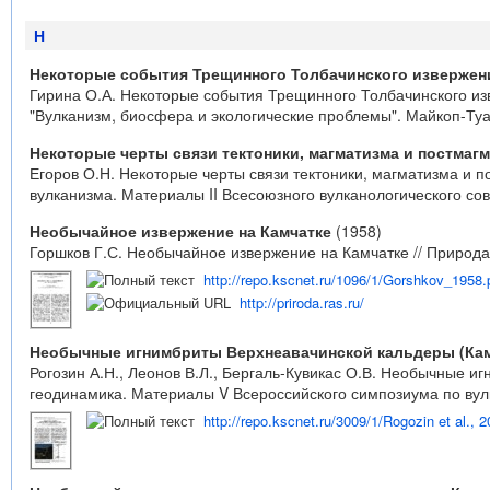
Н
Некоторые события Трещинного Толбачинского извержения
Гирина О.А. Некоторые события Трещинного Толбачинского и
"Вулканизм, биосфера и экологические проблемы". Майкоп-Туап
Некоторые черты связи тектоники, магматизма и постмаг
Егоров О.Н. Некоторые черты связи тектоники, магматизма и 
вулканизма. Материалы II Всесоюзного вулканологического сове
Необычайное извержение на Камчатке
(1958)
Горшков Г.С. Необычайное извержение на Камчатке // Природа.
http://repo.kscnet.ru/1096/1/Gorshkov_1958.
http://priroda.ras.ru/
Необычные игнимбриты Верхнеавачинской кальдеры (Камч
Рогозин А.Н., Леонов В.Л., Бергаль-Кувикас О.В. Необычные и
геодинамика. Материалы V Всероссийского симпозиума по вулка
http://repo.kscnet.ru/3009/1/Rogozin et al., 