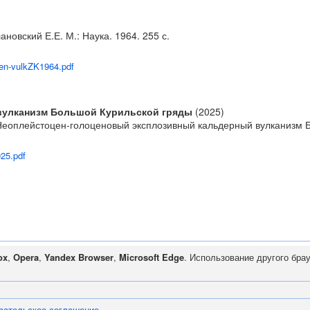
новский Е.Е. М.: Наука. 1964. 255 с.
gen-vulkZK1964.pdf
вулканизм Большой Курильской гряды
(2025)
В. Неоплейстоцен-голоценовый эксплозивный кальдерный вулканизм Б
025.pdf
ox
,
Opera
,
Yandex Browser
,
Microsoft Edge
. Использование другого бра
вательское соглашение
.