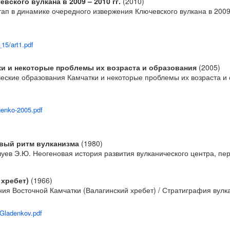
ского вулкана в 2009 – 2010 гг.
(2010)
ап в динамике очередного извержения Ключевского вулкана в 2009 –
15/art1.pdf
ки и некоторые проблемы их возраста и образования
(2005)
еские образования Камчатки и некоторые проблемы их возраста и 
genko-2005.pdf
рвый ритм вулканизма
(1980)
алуев Э.Ю. Неогеновая история развития вулканического центра, пе
 хребет)
(1966)
ения Восточной Камчатки (Валагинский хребет) / Стратиграфия вул
-Gladenkov.pdf