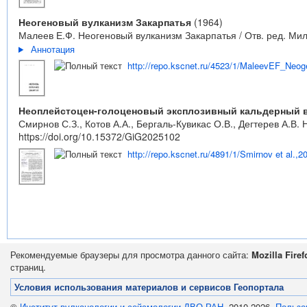
Неогеновый вулканизм Закарпатья
(1964)
Малеев Е.Ф. Неогеновый вулканизм Закарпатья / Отв. ред. Мила
Аннотация
http://repo.kscnet.ru/4523/1/MaleevEF_Neo
Неоплейстоцен-голоценовый эксплозивный кальдерный 
Смирнов С.З., Котов А.А., Бергаль-Кувикас О.В., Дегтерев А.
https://doi.org/10.15372/GiG2025102
http://repo.kscnet.ru/4891/1/Smirnov et al.,2
Рекомендуемые браузеры для просмотра данного сайта:
Mozilla Firef
страниц.
Условия использования материалов и сервисов Геопортала
©
Институт вулканологии и сейсмологии ДВО РАН
, 2010-2026.
Пользо