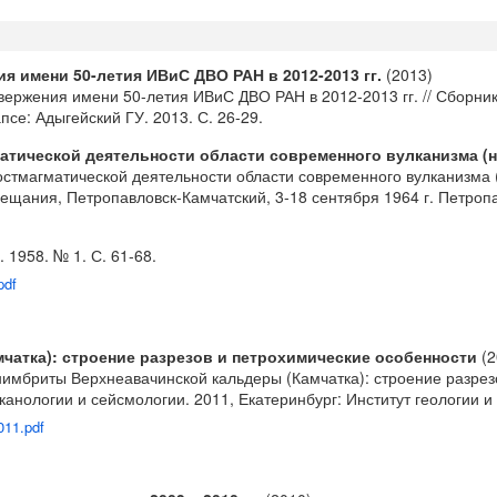
 имени 50-летия ИВиС ДВО РАН в 2012-2013 гг.
(2013)
звержения имени 50-летия ИВиС ДВО РАН в 2012-2013 гг. // Сбор
се: Адыгейский ГУ. 2013. С. 26-29.
матической деятельности области современного вулканизма (
постмагматической деятельности области современного вулканизма
щания, Петропавловск-Камчатский, 3-18 сентября 1964 г. Петропавл
 1958. № 1. С. 61-68.
pdf
атка): строение разрезов и петрохимические особенности
(2
гнимбриты Верхнеавачинской кальдеры (Камчатка): строение разрез
нологии и сейсмологии. 2011, Екатеринбург: Институт геологии и 
2011.pdf