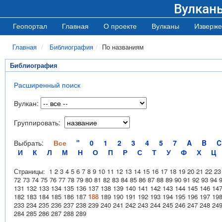
Вулкан
Геопортал
Главная
О проекте
Вулканы
Изверже
Главная
Библиография
По названиям
Библиография
Расширенный поиск
Вулкан:
Группировать:
Выбрать:
Все
"
0
1
2
3
4
5
7
A
B
C
И
К
Л
М
Н
О
П
Р
С
Т
У
Ф
Х
Ц
Страницы:
1
2
3
4
5
6
7
8
9
10
11
12
13
14
15
16
17
18
19
20
21
22
23
72
73
74
75
76
77
78
79
80
81
82
83
84
85
86
87
88
89
90
91
92
93
94
131
132
133
134
135
136
137
138
139
140
141
142
143
144
145
146
14
182
183
184
185
186
187
188
189
190
191
192
193
194
195
196
197
19
233
234
235
236
237
238
239
240
241
242
243
244
245
246
247
248
24
284
285
286
287
288
289