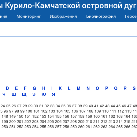
ы Курило-Камчатской островной дуг
ния
Мониторинг
Изображения
Библиография
Геосе
D
E
F
G
H
I
K
L
M
N
O
P
Q
R
S
Ч
Ш
Щ
Э
Ю
Я
24
25
26
27
28
29
30
31
32
33
34
35
36
37
38
39
40
41
42
43
44
45
46
47
48
95
96
97
98
99
100
101
102
103
104
105
106
107
108
109
110
111
112
113
11
7
148
149
150
151
152
153
154
155
156
157
158
159
160
161
162
163
164
16
8
199
200
201
202
203
204
205
206
207
208
209
210
211
212
213
214
215
21
9
250
251
252
253
254
255
256
257
258
259
260
261
262
263
264
265
266
26