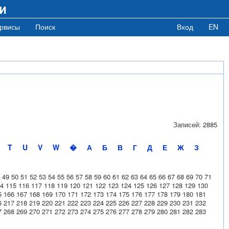
и
рвисы
Поиск
Вход
EN
Записей: 2885
T
U
V
W
�
А
Б
В
Г
Д
Е
Ж
З
49
50
51
52
53
54
55
56
57
58
59
60
61
62
63
64
65
66
67
68
69
70
71
4
115
116
117
118
119
120
121
122
123
124
125
126
127
128
129
130
5
166
167
168
169
170
171
172
173
174
175
176
177
178
179
180
181
6
217
218
219
220
221
222
223
224
225
226
227
228
229
230
231
232
7
268
269
270
271
272
273
274
275
276
277
278
279
280
281
282
283