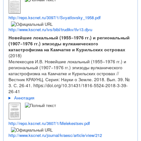
http://repo.kscnet.ru/3097/1/Svyatlovsky_1958.pdf
http://www.kscnet.ru/ivs/bibl/trudikv/tlv13.djvu
Новейшие локальный (1955−1976 гг.) и региональный
(1907−1976 гг.) эпизоды вулканического
катастрофизма на Камчатке и Курильских островах
(2018)
Мелекесцев И.В. Новейшие локальный (1955−1976 гг.) и
региональный (1907−1976 гг.) эпизоды вулканического
катастрофизма на Камчатке и Курильских островах //
Вестник КРАУНЦ. Серия: Науки о Земле. 2018. Вып. 39. №
3. С. 26-41.
https://doi.org/10.31431/1816-5524-2018-3-39-
26-41
Аннотация
http://repo.kscnet.ru/3607/1/Melekestsev.pdf
http://www.kscnet.ru/journal/kraesc/article/view/212