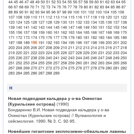
44
45
46
47
48
49
50
51
52
53
54
55
56
57
58
59
60
61
62
63
64
65
66
67
68
69
70
71
72
73
74
75
76
77
78
79
80
81
82
83
84
85
86
87
88
89
90
91
92
93
94
95
96
97
98
99
100
101
102
103
104
105
106
107
108
109
110
111
112
113
114
115
116
117
118
119
120
121
122
123
124
125
126
127
128
129
130
131
132
133
134
135
136
137
138
139
140
141
142
143
144
145
146
147
148
149
150
151
152
153
154
155
156
157
158
159
160
161
162
163
164
165
166
167
168
169
170
171
172
173
174
175
176
177
178
179
180
181
182
183
184
185
186
187
188
189
190
191
192
193
194
195
196
197
198
199
200
201
202
203
204
205
206
207
208
209
210
211
212
213
214
215
216
217
218
219
220
221
222
223
224
225
226
227
228
229
230
231
232
233
234
235
236
237
238
239
240
241
242
243
244
245
246
247
248
249
250
251
252
253
254
255
256
257
258
259
260
261
262
263
264
265
266
267
268
269
270
271
272
273
274
275
276
277
278
279
280
281
282
283
284
285
286
287
288
289
Н
Новая подводная кальдера у о-ва Онекотан
(Курильские острова)
(1990)
Бондаренко В.И. Новая подводная кальдера у о-ва
Онекотан (Курильские острова) // Вулканология и
сейсмология. 1990. № 3. С. 92-95.
Новейшие гигантские эксплозивно-обвальные лавины