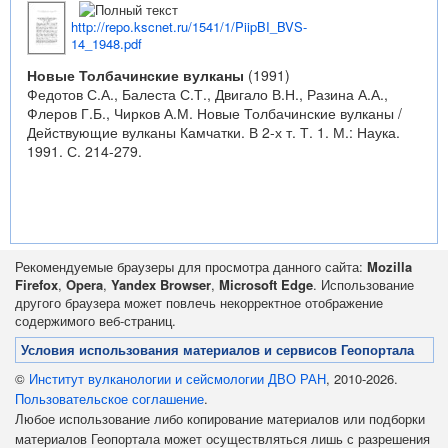
http://repo.kscnet.ru/1541/1/PiipBI_BVS-
14_1948.pdf
Новые Толбачинские вулканы
(1991)
Федотов С.А., Балеста С.Т., Двигало В.Н., Разина А.А.,
Флеров Г.Б., Чирков А.М. Новые Толбачинские вулканы /
Действующие вулканы Камчатки. В 2-х т. Т. 1. М.: Наука.
1991. С. 214-279.
Рекомендуемые браузеры для просмотра данного сайта:
Mozilla
Firefox
,
Opera
,
Yandex Browser
,
Microsoft Edge
. Использование
другого браузера может повлечь некорректное отображение
содержимого веб-страниц.
Условия использования материалов и сервисов Геопортала
©
Институт вулканологии и сейсмологии ДВО РАН
, 2010-2026.
Пользовательское соглашение
.
Любое использование либо копирование материалов или подборки
материалов Геопортала может осуществляться лишь с разрешения