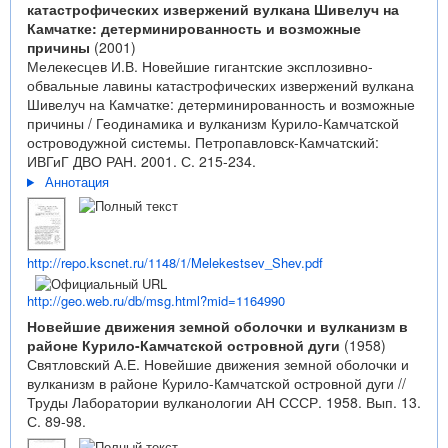
катастрофических извержений вулкана Шивелуч на
Камчатке: детерминированность и возможные
причины
(2001)
Мелекесцев И.В. Новейшие гигантские эксплозивно-
обвальные лавины катастрофических извержений вулкана
Шивелуч на Камчатке: детерминированность и возможные
причины / Геодинамика и вулканизм Курило-Камчатской
островодужной системы. Петропавловск-Камчатский:
ИВГиГ ДВО РАН. 2001. С. 215-234.
Аннотация
http://repo.kscnet.ru/1148/1/Melekestsev_Shev.pdf
http://geo.web.ru/db/msg.html?mid=1164990
Новейшие движения земной оболочки и вулканизм в
районе Курило-Камчатской островной дуги
(1958)
Святловский А.Е. Новейшие движения земной оболочки и
вулканизм в районе Курило-Камчатской островной дуги //
Труды Лаборатории вулканологии АН СССР. 1958. Вып. 13.
С. 89-98.