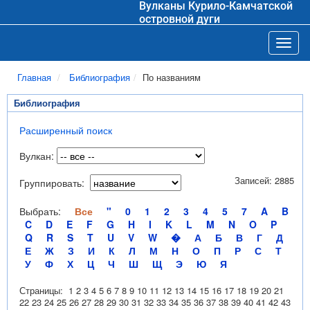
Вулканы Курило-Камчатской
островной дуги
Toggl
Главная
Библиография
По названиям
Библиография
Расширенный поиск
Вулкан:
Записей: 2885
Группировать:
Выбрать:
Все
"
0
1
2
3
4
5
7
A
B
C
D
E
F
G
H
I
K
L
M
N
O
P
Q
R
S
T
U
V
W
�
А
Б
В
Г
Д
Е
Ж
З
И
К
Л
М
Н
О
П
Р
С
Т
У
Ф
Х
Ц
Ч
Ш
Щ
Э
Ю
Я
Страницы:
1
2
3
4
5
6
7
8
9
10
11
12
13
14
15
16
17
18
19
20
21
22
23
24
25
26
27
28
29
30
31
32
33
34
35
36
37
38
39
40
41
42
43