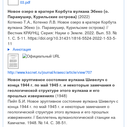
03.pdf
Новое озеро в кратере Корбута вулкана Эбеко (о.
Парамушир, Курильские острова)
(2022)
Котенко Т.А., Котенко Л.В. Новое озеро в кратере Корбута
вулкана Эбеко (о. Парамушир, Курильские острова) //
Вестник КРАУНЦ. Серия: Науки о Земле. 2022. Вып. 53. №
1. С. 5-11.
https://doi.org/10.31431/1816-5524-2022-1-53-5-
11
Аннотация
http://www.kscnet.ru/journal/kraesc/article/view/707
Новое эруптивное состояние вулкана Шивелуч с
конца 1944 г. по май 1945 г. и некоторые замечания о
геологической структуре этого вулкана и его
прошлых извержениях
(1948)
Пийп Б.И. Новое эруптивное состояние вулкана Шивелуч с
конца 1944 г. по май 1945 г. и некоторые замечания о
геологической структуре этого вулкана и его прошлых
извержениях // Бюллетень вулканологической станции на
Камчатке. 1948. № 14. С. 38-51.