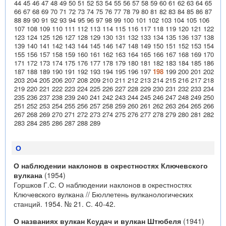
44
45
46
47
48
49
50
51
52
53
54
55
56
57
58
59
60
61
62
63
64
65
66
67
68
69
70
71
72
73
74
75
76
77
78
79
80
81
82
83
84
85
86
87
88
89
90
91
92
93
94
95
96
97
98
99
100
101
102
103
104
105
106
107
108
109
110
111
112
113
114
115
116
117
118
119
120
121
122
123
124
125
126
127
128
129
130
131
132
133
134
135
136
137
138
139
140
141
142
143
144
145
146
147
148
149
150
151
152
153
154
155
156
157
158
159
160
161
162
163
164
165
166
167
168
169
170
171
172
173
174
175
176
177
178
179
180
181
182
183
184
185
186
187
188
189
190
191
192
193
194
195
196
197
198
199
200
201
202
203
204
205
206
207
208
209
210
211
212
213
214
215
216
217
218
219
220
221
222
223
224
225
226
227
228
229
230
231
232
233
234
235
236
237
238
239
240
241
242
243
244
245
246
247
248
249
250
251
252
253
254
255
256
257
258
259
260
261
262
263
264
265
266
267
268
269
270
271
272
273
274
275
276
277
278
279
280
281
282
283
284
285
286
287
288
289
О
О наблюдении наклонов в окрестностях Ключевского
вулкана
(1954)
Горшков Г.С. О наблюдении наклонов в окрестностях
Ключевского вулкана // Бюллетень вулканологических
станций. 1954. № 21. С. 40-42.
О названиях вулкан Ксудач и вулкан Штюбеля
(1941)