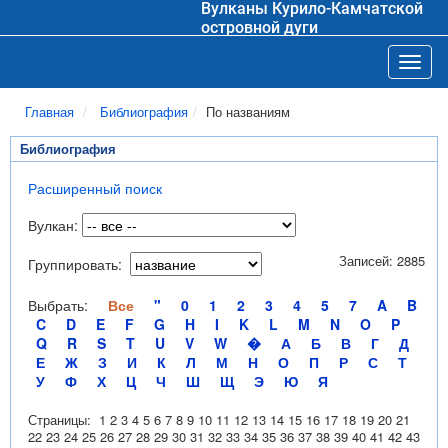
Вулканы Курило-Камчатской
островной дуги
Toggl
Главная
Библиография
По названиям
Библиография
Расширенный поиск
Вулкан:
Записей: 2885
Группировать:
Выбрать:
Все
"
0
1
2
3
4
5
7
A
B
C
D
E
F
G
H
I
K
L
M
N
O
P
Q
R
S
T
U
V
W
�
А
Б
В
Г
Д
Е
Ж
З
И
К
Л
М
Н
О
П
Р
С
Т
У
Ф
Х
Ц
Ч
Ш
Щ
Э
Ю
Я
Страницы:
1
2
3
4
5
6
7
8
9
10
11
12
13
14
15
16
17
18
19
20
21
22
23
24
25
26
27
28
29
30
31
32
33
34
35
36
37
38
39
40
41
42
43