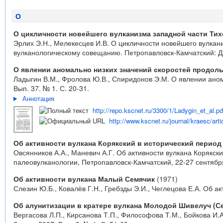
О
О цикличности новейшего вулканизма западной части Тих
Эрлих Э.Н., Мелекесцев И.В. О цикличности новейшего вулкани
вулканологическому совещанию. Петропавловск-Камчатский: Дал
О явлении аномально низких значений скоростей продол
Ладыгин В.М., Фролова Ю.В., Спиридонов Э.М. О явлении аном
Вып. 37. № 1. С. 20-31.
Аннотация
http://repo.kscnet.ru/3300/1/Ladygin_et_al.pd
http://www.kscnet.ru/journal/kraesc/arti
Об активности вулкана Корякский в исторический период
Овсянников А.А., Маневич А.Г. Об активности вулкана Корякск
палеовулканологии, Петропавловск-Камчатский, 22-27 сентября
Об активности вулкана Малый Семячик
(1971)
Слезин Ю.Б., Ковалёв Г.Н., Гребзды Э.И., Чеглецова Е.А. Об ак
Об алунитизации в кратере вулкана Молодой Шивелуч (Се
Вергасова Л.П., Кирсанова Т.П., Философова Т.М., Бойкова И.