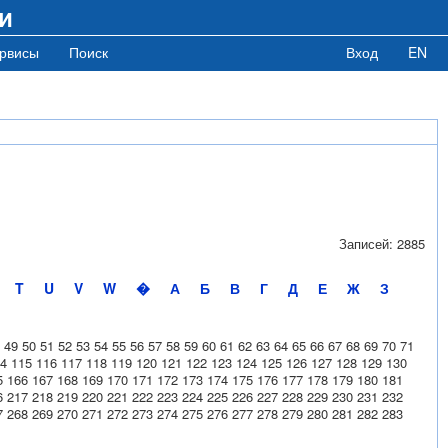
и
рвисы
Поиск
Вход
EN
Записей: 2885
T
U
V
W
�
А
Б
В
Г
Д
Е
Ж
З
49
50
51
52
53
54
55
56
57
58
59
60
61
62
63
64
65
66
67
68
69
70
71
4
115
116
117
118
119
120
121
122
123
124
125
126
127
128
129
130
5
166
167
168
169
170
171
172
173
174
175
176
177
178
179
180
181
6
217
218
219
220
221
222
223
224
225
226
227
228
229
230
231
232
7
268
269
270
271
272
273
274
275
276
277
278
279
280
281
282
283