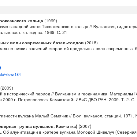
оокеанского кольца
(1969)
зма западной части Тихоокеанского кольца // Вулканизм, гидротер
ьневост. кн. изд-во. 1969. С. 21
ьных волн современных базальтоидов
(2018)
ально низких значений скоростей продольных волн современных ба
f
cle/view/184
(2009)
ий в исторический период // Вулканизм и геодинамика. Материалы 
 2009 г. Петропавловск-Камчатский: ИВиС ДВО РАН. 2009. Т. 2. С. 
тивности вулкана Малый Семячик // Бюл. вулканол. станций. 1971. №
верная группа вулканов, Камчатка)
(2007)
А. Об алунитизации в кратере вулкана Молодой Шивелуч (Северная 