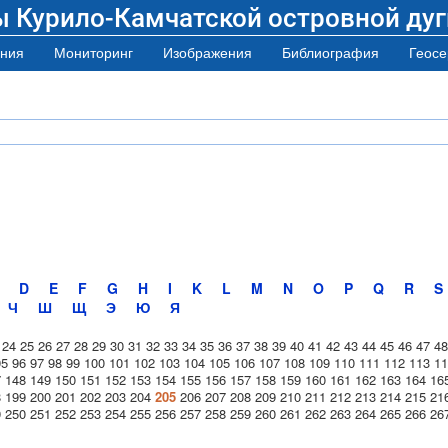
ы Курило-Камчатской островной дуг
ния
Мониторинг
Изображения
Библиография
Геосе
D
E
F
G
H
I
K
L
M
N
O
P
Q
R
S
Ч
Ш
Щ
Э
Ю
Я
24
25
26
27
28
29
30
31
32
33
34
35
36
37
38
39
40
41
42
43
44
45
46
47
48
95
96
97
98
99
100
101
102
103
104
105
106
107
108
109
110
111
112
113
11
7
148
149
150
151
152
153
154
155
156
157
158
159
160
161
162
163
164
16
8
199
200
201
202
203
204
205
206
207
208
209
210
211
212
213
214
215
21
9
250
251
252
253
254
255
256
257
258
259
260
261
262
263
264
265
266
26