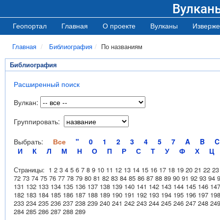
Вулкан
Геопортал
Главная
О проекте
Вулканы
Изверже
Главная
Библиография
По названиям
Библиография
Расширенный поиск
Вулкан:
Группировать:
Выбрать:
Все
"
0
1
2
3
4
5
7
A
B
C
И
К
Л
М
Н
О
П
Р
С
Т
У
Ф
Х
Ц
Страницы:
1
2
3
4
5
6
7
8
9
10
11
12
13
14
15
16
17
18
19
20
21
22
23
72
73
74
75
76
77
78
79
80
81
82
83
84
85
86
87
88
89
90
91
92
93
94
131
132
133
134
135
136
137
138
139
140
141
142
143
144
145
146
14
182
183
184
185
186
187
188
189
190
191
192
193
194
195
196
197
19
233
234
235
236
237
238
239
240
241
242
243
244
245
246
247
248
24
284
285
286
287
288
289