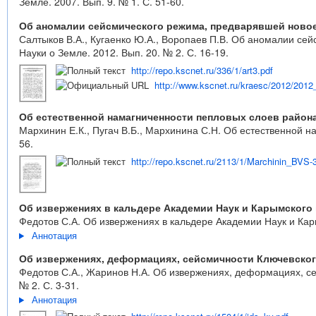
Земле. 2007. Вып. 9. № 1. С. 51-60.
Об аномалии сейсмического режима, предварявшей новое 
Салтыков В.А., Кугаенко Ю.А., Воропаев П.В. Об аномалии се
Науки о Земле. 2012. Вып. 20. № 2. С. 16-19.
http://repo.kscnet.ru/336/1/art3.pdf
http://www.kscnet.ru/kraesc/2012/2012_
Об естественной намагниченности пепловых слоев район
Мархинин Е.К., Пугач В.Б., Мархинина С.Н. Об естественной н
56.
http://repo.kscnet.ru/2113/1/Marchinin_BVS-
Об извержениях в кальдере Академии Наук и Карымского ву
Федотов С.А. Об извержениях в кальдере Академии Наук и Карым
Аннотация
Об извержениях, деформациях, сейсмичности Ключевского 
Федотов С.А., Жаринов Н.А. Об извержениях, деформациях, сей
№ 2. С. 3-31.
Аннотация