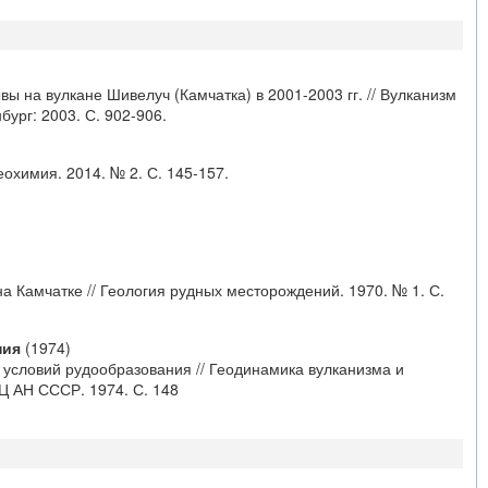
вы на вулкане Шивелуч (Камчатка) в 2001-2003 гг. // Вулканизм
бург: 2003. С. 902-906.
охимия. 2014. № 2. С. 145-157.
а Камчатке // Геология рудных месторождений. 1970. № 1. С.
ния
(1974)
условий рудообразования // Геодинамика вулканизма и
Ц АН СССР. 1974. С. 148