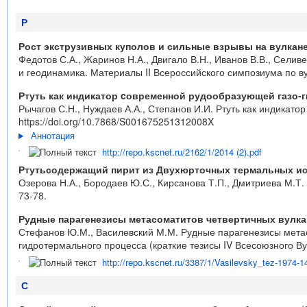
Р
Рост экструзивных куполов и сильные взрывы на вулкане 
Федотов С.А., Жаринов Н.А., Двигало В.Н., Иванов В.В., Селиве
и геодинамика. Материалы II Всероссийского симпозиума по вул
Ртуть как индикатор cовременной рудообразующей газо-
Рычагов С.Н., Нуждаев А.А., Степанов И.И. Ртуть как индикат
https://doi.org/10.7868/S001675251312008X
Аннотация
http://repo.kscnet.ru/2162/1/2014 (2).pdf
Ртутьсодержащий пирит из Двухюрточных термальных ис
Озерова Н.А., Бородаев Ю.С., Кирсанова Т.П., Дмитриева М.Т.
73-78.
Рудные парагенезисы метасоматитов четвертичных вулка
Стефанов Ю.М., Василевский М.М. Рудные парагенезисы метас
гидротермального процесса (краткие тезисы IV Всесоюзного В
http://repo.kscnet.ru/3387/1/Vasilevsky_tez-1974-1
С