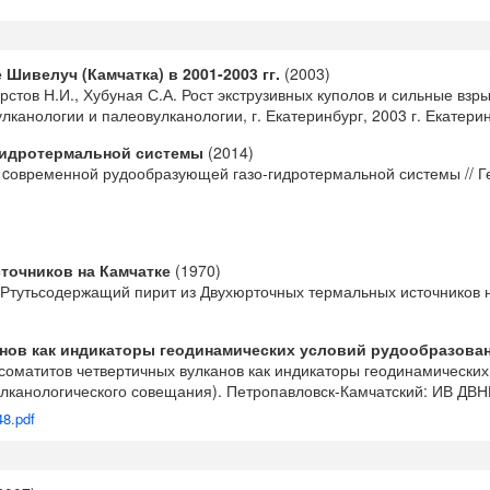
Шивелуч (Камчатка) в 2001-2003 гг.
(2003)
рстов Н.И., Хубуная С.А. Рост экструзивных куполов и сильные взры
канологии и палеовулканологии, г. Екатеринбург, 2003 г. Екатерин
гидротермальной системы
(2014)
ор cовременной рудообразующей газо-гидротермальной системы // Ге
точников на Камчатке
(1970)
 Ртутьсодержащий пирит из Двухюрточных термальных источников н
нов как индикаторы геодинамических условий рудообразова
оматитов четвертичных вулканов как индикаторы геодинамических 
улканологического совещания). Петропавловск-Камчатский: ИВ ДВН
48.pdf