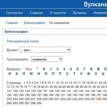
Вулкан
Геопортал
Главная
О проекте
Вулканы
Изверже
Главная
Библиография
По названиям
Библиография
Расширенный поиск
Вулкан:
Группировать:
Выбрать:
Все
"
0
1
2
3
4
5
7
A
B
C
И
К
Л
М
Н
О
П
Р
С
Т
У
Ф
Х
Ц
Страницы:
1
2
3
4
5
6
7
8
9
10
11
12
13
14
15
16
17
18
19
20
21
22
23
72
73
74
75
76
77
78
79
80
81
82
83
84
85
86
87
88
89
90
91
92
93
94
131
132
133
134
135
136
137
138
139
140
141
142
143
144
145
146
14
182
183
184
185
186
187
188
189
190
191
192
193
194
195
196
197
19
233
234
235
236
237
238
239
240
241
242
243
244
245
246
247
248
24
284
285
286
287
288
289