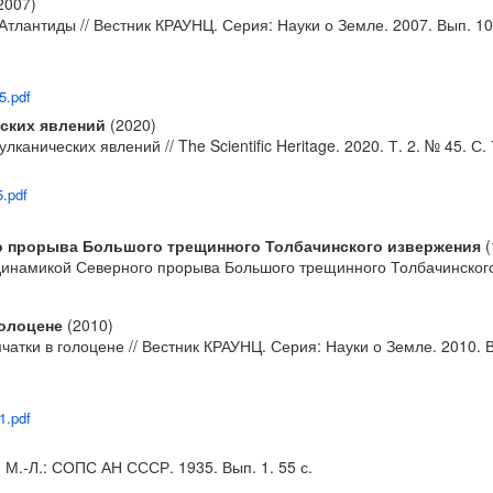
2007)
лантиды // Вестник КРАУНЦ. Серия: Науки о Земле. 2007. Вып. 10.
5.pdf
еских явлений
(2020)
анических явлений // The Scientific Heritage. 2020. Т. 2. № 45. С. 
5.pdf
о прорыва Большого трещинного Толбачинского извержения
(
с динамикой Северного прорыва Большого трещинного Толбачинского
голоцене
(2010)
тки в голоцене // Вестник КРАУНЦ. Серия: Науки о Земле. 2010. Вы
1.pdf
 М.-Л.: СОПС АН СССР. 1935. Вып. 1. 55 с.