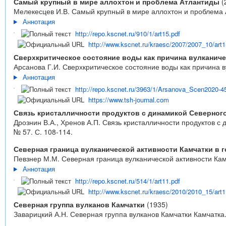
Самый крупный в мире аллохтон и проблема Атлантиды
(
Мелекесцев И.В. Самый крупный в мире аллохтон и проблема Ат
Аннотация
http://repo.kscnet.ru/910/1/art15.pdf
http://www.kscnet.ru/kraesc/2007/2007_10/art1
Сверхкритическое состояние воды как причина вулканич
Арсанова Г.И. Сверхкритическое состояние воды как причина вулк
Аннотация
http://repo.kscnet.ru/3963/1/Arsanova_Scen2020-4
https://www.tsh-journal.com
Связь кристалличности продуктов с динамикой Северног
Дрознин В.А., Хренов А.П. Связь кристалличности продуктов 
№ 57. С. 108-114.
Северная граница вулканической активности Камчатки в 
Певзнер М.М. Северная граница вулканической активности Камча
Аннотация
http://repo.kscnet.ru/514/1/art11.pdf
http://www.kscnet.ru/kraesc/2010/2010_15/art1
Северная группа вулканов Камчатки
(1935)
Заварицкий А.Н. Северная группа вулканов Камчатки Камчатка.