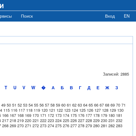
и
рвисы
Поиск
Вход
EN
Записей: 2885
T
U
V
W
�
А
Б
В
Г
Д
Е
Ж
З
49
50
51
52
53
54
55
56
57
58
59
60
61
62
63
64
65
66
67
68
69
70
71
4
115
116
117
118
119
120
121
122
123
124
125
126
127
128
129
130
5
166
167
168
169
170
171
172
173
174
175
176
177
178
179
180
181
6
217
218
219
220
221
222
223
224
225
226
227
228
229
230
231
232
7
268
269
270
271
272
273
274
275
276
277
278
279
280
281
282
283