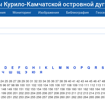
ы Курило-Камчатской островной дуг
ния
Мониторинг
Изображения
Библиография
Геосе
D
E
F
G
H
I
K
L
M
N
O
P
Q
R
S
Ч
Ш
Щ
Э
Ю
Я
24
25
26
27
28
29
30
31
32
33
34
35
36
37
38
39
40
41
42
43
44
45
46
47
48
95
96
97
98
99
100
101
102
103
104
105
106
107
108
109
110
111
112
113
11
7
148
149
150
151
152
153
154
155
156
157
158
159
160
161
162
163
164
16
8
199
200
201
202
203
204
205
206
207
208
209
210
211
212
213
214
215
21
9
250
251
252
253
254
255
256
257
258
259
260
261
262
263
264
265
266
26