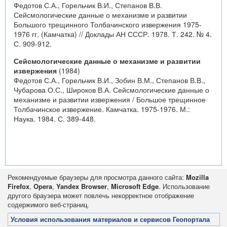
Федотов С.А., Горельчик В.И., Степанов В.В.
Сейсмологические данные о механизме и развитии
Большого трещинного Толбачинского извержения 1975-
1976 гг. (Камчатка) // Доклады АН СССР. 1978. Т. 242. № 4.
С. 909-912.
Сейсмологические данные о механизме и развитии
извержения
(1984)
Федотов С.А., Горельчик В.И., Зобин В.М., Степанов В.В.,
Чубарова О.С., Широков В.А. Сейсмологические данные о
механизме и развитии извержения / Большое трещинное
Толбачинское извержение. Камчатка. 1975-1976. М.:
Наука. 1984. С. 389-448.
Рекомендуемые браузеры для просмотра данного сайта:
Mozilla
Firefox
,
Opera
,
Yandex Browser
,
Microsoft Edge
. Использование
другого браузера может повлечь некорректное отображение
содержимого веб-страниц.
Условия использования материалов и сервисов Геопортала