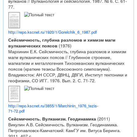
вулканов // Вулканология и сейсмология. 1987. № 6. С. 61-
77.
http://repo.kscnet.ru/1920/1/Gorelchik_6_1987.pdf
Сейсмичность, глубина разломов и химизм магм
вулканических поясов
(1976)
Мархинин Е.К. Сейсмичность, глубина разломов и химизм
магм вулканических поясов // Глубинное строение,
магматизм и металлогения Тихоокеанских вулканических
поясов (краткие тезисы Всесоюзного симпозиума).
Владивосток: АН СССР, ДВНЦ, ДВГИ, Институт тектоники и
геофизики, СО ИГГ. 1976. Вып. 2. С. 71-72.
http://repo.kscnet.ru/3855/1/Marchinin_1976_tezis-
71-72.pdf
Сейсмичность. Вулканизм. Геодинамика
(2011)
Викулин А.В. Сейсмичность. Вулканизм. Геодинамика.
Петропавловск-Камчатский: КамГУ им. Витуса Беринга.
2011. 407 с.