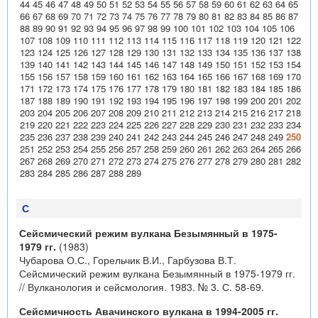
44
45
46
47
48
49
50
51
52
53
54
55
56
57
58
59
60
61
62
63
64
65
66
67
68
69
70
71
72
73
74
75
76
77
78
79
80
81
82
83
84
85
86
87
88
89
90
91
92
93
94
95
96
97
98
99
100
101
102
103
104
105
106
107
108
109
110
111
112
113
114
115
116
117
118
119
120
121
122
123
124
125
126
127
128
129
130
131
132
133
134
135
136
137
138
139
140
141
142
143
144
145
146
147
148
149
150
151
152
153
154
155
156
157
158
159
160
161
162
163
164
165
166
167
168
169
170
171
172
173
174
175
176
177
178
179
180
181
182
183
184
185
186
187
188
189
190
191
192
193
194
195
196
197
198
199
200
201
202
203
204
205
206
207
208
209
210
211
212
213
214
215
216
217
218
219
220
221
222
223
224
225
226
227
228
229
230
231
232
233
234
235
236
237
238
239
240
241
242
243
244
245
246
247
248
249
250
251
252
253
254
255
256
257
258
259
260
261
262
263
264
265
266
267
268
269
270
271
272
273
274
275
276
277
278
279
280
281
282
283
284
285
286
287
288
289
С
Сейсмический режим вулкана Безымянный в 1975-
1979 гг.
(1983)
Чубарова О.С., Горельчик В.И., Гарбузова В.Т.
Сейсмический режим вулкана Безымянный в 1975-1979 гг.
// Вулканология и сейсмология. 1983. № 3. С. 58-69.
Сейсмичность Авачинского вулкана в 1994-2005 гг.