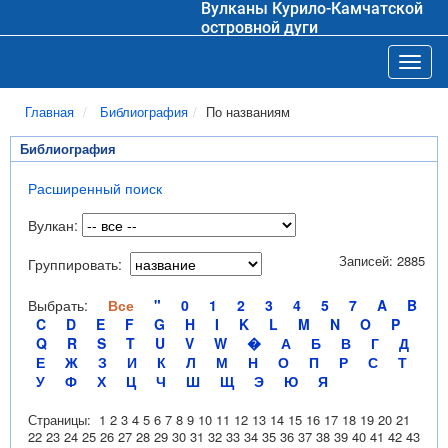
Вулканы Курило-Камчатской
островной дуги
Toggl
Главная
Библиография
По названиям
Библиография
Расширенный поиск
Вулкан:
Записей: 2885
Группировать:
Выбрать:
Все
"
0
1
2
3
4
5
7
A
B
C
D
E
F
G
H
I
K
L
M
N
O
P
Q
R
S
T
U
V
W
�
А
Б
В
Г
Д
Е
Ж
З
И
К
Л
М
Н
О
П
Р
С
Т
У
Ф
Х
Ц
Ч
Ш
Щ
Э
Ю
Я
Страницы:
1
2
3
4
5
6
7
8
9
10
11
12
13
14
15
16
17
18
19
20
21
22
23
24
25
26
27
28
29
30
31
32
33
34
35
36
37
38
39
40
41
42
43