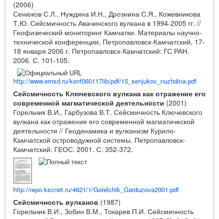
(2006)
Сенюков С.Л., Нуждина И.Н., Дрознина С.Я., Кожевникова
Т.Ю. Сейсмичность Авачинского вулкана в 1994-2005 гг. //
Геофизический мониторинг Камчатки. Материалы научно-
технической конференции, Петропавловск-Камчатский, 17-
18 января 2006 г. Петропавловск-Камчатский: ГС РАН.
2006. С. 101-105.
http://www.emsd.ru/konf060117lib/pdf/15_senjukov_nuzhdina.pdf
Сейсмичность Ключевского вулкана как отражение его
современной магматической деятельности
(2001)
Горельчик В.И., Гарбузова В.Т. Сейсмичность Ключевского
вулкана как отражение его современной магматической
деятельности // Геодинамика и вулканизм Курило-
Камчатской островодужной системы. Петропавловск-
Камчатский: ГЕОС. 2001. С. 352-372.
http://repo.kscnet.ru/4621/1/Gorelchik_Garduzova2001.pdf
Сейсмичность вулканов
(1987)
Горельчик В.И., Зобин В.М., Токарев П.И. Сейсмичность