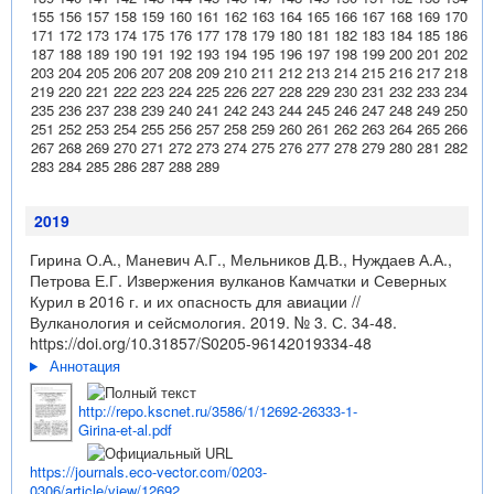
155
156
157
158
159
160
161
162
163
164
165
166
167
168
169
170
171
172
173
174
175
176
177
178
179
180
181
182
183
184
185
186
187
188
189
190
191
192
193
194
195
196
197
198
199
200
201
202
203
204
205
206
207
208
209
210
211
212
213
214
215
216
217
218
219
220
221
222
223
224
225
226
227
228
229
230
231
232
233
234
235
236
237
238
239
240
241
242
243
244
245
246
247
248
249
250
251
252
253
254
255
256
257
258
259
260
261
262
263
264
265
266
267
268
269
270
271
272
273
274
275
276
277
278
279
280
281
282
283
284
285
286
287
288
289
2019
Гирина О.А., Маневич А.Г., Мельников Д.В., Нуждаев А.А.,
Петрова Е.Г. Извержения вулканов Камчатки и Северных
Курил в 2016 г. и их опасность для авиации //
Вулканология и сейсмология. 2019. № 3. С. 34-48.
https://doi.org/10.31857/S0205-96142019334-48
Аннотация
http://repo.kscnet.ru/3586/1/12692-26333-1-
Girina-et-al.pdf
https://journals.eco-vector.com/0203-
0306/article/view/12692