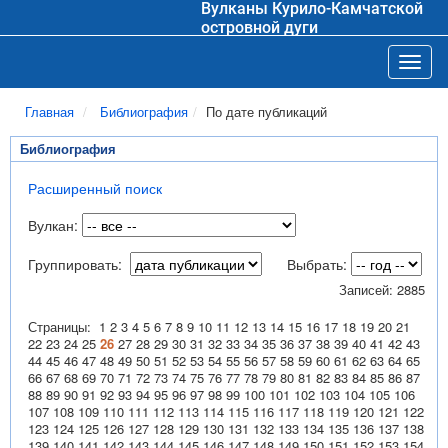
Вулканы Курило-Камчатской
островной дуги
Toggl
Главная
Библиография
По дате публикаций
Библиография
Расширенный поиск
Вулкан:
Группировать:
Выбрать:
Записей: 2885
Страницы:
1
2
3
4
5
6
7
8
9
10
11
12
13
14
15
16
17
18
19
20
21
22
23
24
25
26
27
28
29
30
31
32
33
34
35
36
37
38
39
40
41
42
43
44
45
46
47
48
49
50
51
52
53
54
55
56
57
58
59
60
61
62
63
64
65
66
67
68
69
70
71
72
73
74
75
76
77
78
79
80
81
82
83
84
85
86
87
88
89
90
91
92
93
94
95
96
97
98
99
100
101
102
103
104
105
106
107
108
109
110
111
112
113
114
115
116
117
118
119
120
121
122
123
124
125
126
127
128
129
130
131
132
133
134
135
136
137
138
139
140
141
142
143
144
145
146
147
148
149
150
151
152
153
154