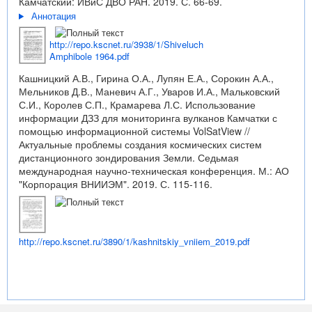
Камчатский: ИВиС ДВО РАН. 2019. С. 66-69.
Аннотация
http://repo.kscnet.ru/3938/1/Shiveluch
Amphibole 1964.pdf
Кашницкий А.В., Гирина О.А., Лупян Е.А., Сорокин А.А.,
Мельников Д.В., Маневич А.Г., Уваров И.А., Мальковский
С.И., Королев С.П., Крамарева Л.С. Использование
информации ДЗЗ для мониторинга вулканов Камчатки с
помощью информационной системы VolSatView //
Актуальные проблемы создания космических систем
дистанционного зондирования Земли. Седьмая
международная научно-техническая конференция. М.: АО
"Корпорация ВНИИЭМ". 2019. С. 115-116.
http://repo.kscnet.ru/3890/1/kashnitskiy_vniiem_2019.pdf