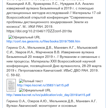
Кашницкий А.В., Крамарева Л.С., Нуждаев А.А. Анализ
извержений вулкана Безымянный в 2019 г. с помощью
дистанционных методов исследований // Материалы 17-ой
Всероссийской открытой конференции "Современные
проблемы дистанционного зондирования Земли из
космоса". М.: ИКИ РАН. 2019.
https://doi.org/10.21046/17DZZconf-2019a
http://conf.rse.geosmis.ru/files/books/2019/7569.htm
Гирина О.А., Мельников Д.В., Маневич А.Г., Мальковский
С.И., Уваров И.А., Марченков В.В. Извержение вулкана
Безымянный 20 января 2019 г. // Вулканизм и связанные с
ним процессы. Материалы XXII Всероссийской научной
конференции, посвящённой Дню вулканолога, 28-29 марта
2019 г. Петропавловск-Камчатский: ИВиС ДВО РАН. 2019.
С. 59-62.
http://repo.kscnet.ru/3583/1/art15.pdf
http://www.kscnet.ru/ivs/publication/volc_day/2019/art15.pdf
Гирина О.А., Озеров А.Ю., Мельников Д.В., Маневич А.Г.
Вулкан Авачинский: мониторинг и основные