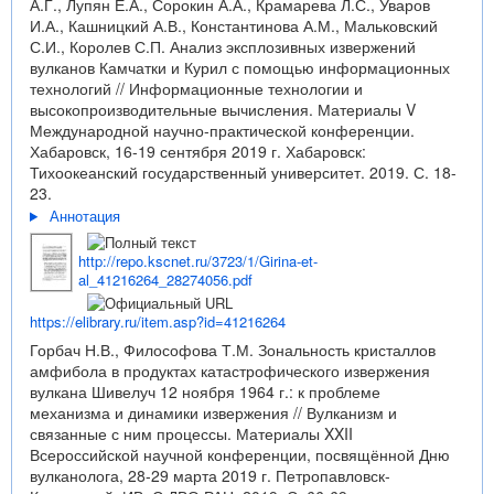
А.Г., Лупян Е.А., Сорокин А.А., Крамарева Л.С., Уваров
И.А., Кашницкий А.В., Константинова А.М., Мальковский
С.И., Королев С.П. Анализ эксплозивных извержений
вулканов Камчатки и Курил с помощью информационных
технологий // Информационные технологии и
высокопроизводительные вычисления. Материалы V
Международной научно-практической конференции.
Хабаровск, 16-19 сентября 2019 г. Хабаровск:
Тихоокеанский государственный университет. 2019. С. 18-
23.
Аннотация
http://repo.kscnet.ru/3723/1/Girina-et-
al_41216264_28274056.pdf
https://elibrary.ru/item.asp?id=41216264
Горбач Н.В., Философова Т.М. Зональность кристаллов
амфибола в продуктах катастрофического извержения
вулкана Шивелуч 12 ноября 1964 г.: к проблеме
механизма и динамики извержения // Вулканизм и
связанные с ним процессы. Материалы XXII
Всероссийской научной конференции, посвящённой Дню
вулканолога, 28-29 марта 2019 г. Петропавловск-