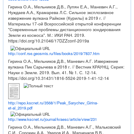
Гирина О.А., Мельников Д.В., Лупян Е.А., Маневич А.Г.,
Нуждаев А.А., Крамарева Л.С. Сильное эксплозивное
извержение вулкана Райкоке (Курилы) в 2019 г. //
Материалы 17-ой Всероссийской открытой конференции
"Современные проблемы дистанционного зондирования
Земли из космоса". М.: ИКИ РАН. 2019.
https://doi.org/10.21046/17DZZconf-2019a
http://conf.rse.geosmis.ru/files/books/2019/7837.htm
Гирина О.А., Мельников Д.В., Маневич А.Г. Извержение
вулкана Пик Сарычева в 2018 г. // Вестник КРАУНЦ. Серия:
Науки о Земле. 2019. Вып. 41. № 1. С. 12-14.
https://doi.org/10.31431/1816-5524-2019-1-41-12-14
http://repo.kscnet.ru/3568/1/Peak_Sarychev_Girina-
et-al_2019.pdf
http://www.kscnet.ru/journal/kraesc/article/view/231
Гирина О.А., Мельников Д.В., Маневич А.Г., Мальковский
С.И., Сорокин А.А., Уваров И.А., Марченков В.В.,