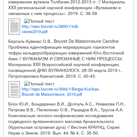
извержения вулкана Толбачик 2012-2013 гг. // Материалы
XXII региональной научной конференции «Вулканизм и
связанные с ним процессы». 2019. С. 36-39.
http://repo.kscnet.ru/3800/1/tolb
caves2019.pdf
Бергаль-Кувикас О.В., Bouvet De Maisonneuve Caroline
Проблема идентификации маркирующих горизонтов
тефры кальдерообразующих извержений Юго-Восточной
Азии // ВУЛКАНИЗМ И СВЯЗАННЫЕ С НИМ ПРОЦЕССЫ
Материалы XXII Всероссийской научной конференции,
посвященной ДНЮ ВУЛКАНОЛОГА. 28-30 марта 2019 г.,
Петропавловск-Камчатский. 2019. С. 40-43.
http://repo.kscnet.ru/3593/1/Bergal-Kuvikas,
Bouvet de Maisonneuve, 2019.pdf
Блох Ю.И., Бондаренко В.И., Долгаль А.С., Новикова П.Н.,
Петрова В.В., Пилипенко О.В., Рашидов В.А., Трусов А.А.
Комплексные геолого-геофизические исследования
подводного вулканического массива Архангельского
(Курильская островная дуга) // Вестник КРАУНЦ. Серия:
Науки о Земле. 2019. Вып. 44. № 4. С. 35-50.