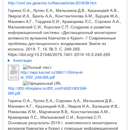
http://conf.rse.geosmis.ru/files/earticles/2018/58.htm
Гирина О.А., Лупян Е.А., Мельников Д.В., Кашницкий А.В.,
Уваров И.А., Бриль А.А., Константинова А.М., Бурцев М.А.,
Маневич А.Г., Гордеев Е.И., Крамарева Л.С., Сорокин А.А.,
Мальковский С.И., Королев С.П. Создание и развитие
информационной системы «Дистанционный мониторинг
активности вулканов Камчатки и Курил» // Современные
проблемы дистанционного зондирования Земли из
космоса. 2019. Т. 16. № 3. С. 249-265.
https://doi.org/10.21046/2070-7401-2019-16-3-249-265
Аннотация
http://repo.kscnet.ru/3661/1/Girina-et-
al_VSV_249-265.pdf
http://d33.infospace.ru/d33_conf/sb2019t3/249-
265.pdf
Гирина О.А., Лупян Е.А., Сорокин А.А., Мельников Д.В.,
Маневич А.Г., Кашницкий А.В., Уваров И.А., Балашов И.В.,
Романова И.М., Марченков В.В., Константинова А.М.,
Крамарева Л.С., Мальковский С.И., Королев С.П.
Основные результаты 2019 г. комплексного мониторинга
вулканов Камчатки и Курил с помощью информационной