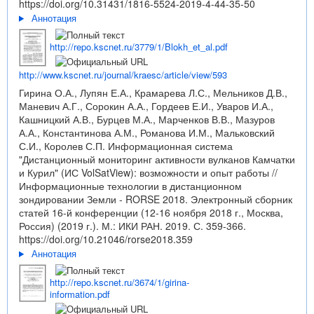
https://doi.org/10.31431/1816-5524-2019-4-44-35-50
Аннотация
http://repo.kscnet.ru/3779/1/Blokh_et_al.pdf
http://www.kscnet.ru/journal/kraesc/article/view/593
Гирина О.А., Лупян Е.А., Крамарева Л.С., Мельников Д.В.,
Маневич А.Г., Сорокин А.А., Гордеев Е.И., Уваров И.А.,
Кашницкий А.В., Бурцев М.А., Марченков В.В., Мазуров
А.А., Константинова А.М., Романова И.М., Мальковский
С.И., Королев С.П. Информационная система
"Дистанционный мониторинг активности вулканов Камчатки
и Курил" (ИС VolSatView): возможности и опыт работы //
Информационные технологии в дистанционном
зондировании Земли - RORSE 2018. Электронный сборник
статей 16-й конференции (12-16 ноября 2018 г., Москва,
Россия) (2019 г.). М.: ИКИ РАН. 2019. С. 359-366.
https://doi.org/10.21046/rorse2018.359
Аннотация
http://repo.kscnet.ru/3674/1/girina-
information.pdf