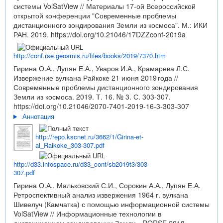
системы VolSatView // Материалы 17-ой Всероссийской
открытой конференции "Современные проблемы
дистанционного зондирования Земли из космоса". М.: ИКИ
РАН. 2019.
https://doi.org/10.21046/17DZZconf-2019a
http://conf.rse.geosmis.ru/files/books/2019/7370.htm
Гирина О.А., Лупян Е.А., Уваров И.А., Крамарева Л.С.
Извержение вулкана Райкоке 21 июня 2019 года //
Современные проблемы дистанционного зондирования
Земли из космоса. 2019. Т. 16. № 3. С. 303-307.
https://doi.org/10.21046/2070-7401-2019-16-3-303-307
Аннотация
http://repo.kscnet.ru/3662/1/Girina-et-
al_Raikoke_303-307.pdf
http://d33.infospace.ru/d33_conf/sb2019t3/303-
307.pdf
Гирина О.А., Мальковский С.И., Сорокин А.А., Лупян Е.А.
Ретроспективный анализ извержения 1964 г. вулкана
Шивелуч (Камчатка) с помощью информационной системы
VolSatView // Информационные технологии в