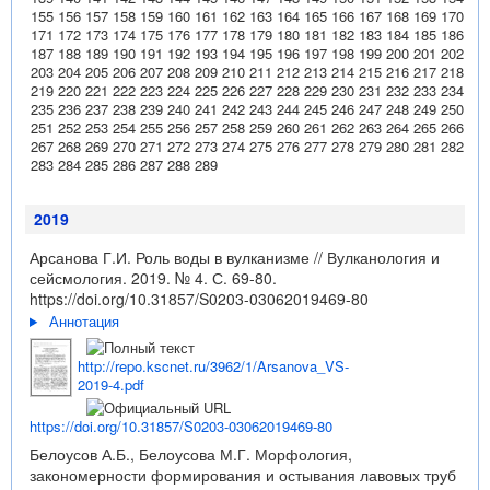
155
156
157
158
159
160
161
162
163
164
165
166
167
168
169
170
171
172
173
174
175
176
177
178
179
180
181
182
183
184
185
186
187
188
189
190
191
192
193
194
195
196
197
198
199
200
201
202
203
204
205
206
207
208
209
210
211
212
213
214
215
216
217
218
219
220
221
222
223
224
225
226
227
228
229
230
231
232
233
234
235
236
237
238
239
240
241
242
243
244
245
246
247
248
249
250
251
252
253
254
255
256
257
258
259
260
261
262
263
264
265
266
267
268
269
270
271
272
273
274
275
276
277
278
279
280
281
282
283
284
285
286
287
288
289
2019
Арсанова Г.И. Роль воды в вулканизме // Вулканология и
сейсмология. 2019. № 4. С. 69-80.
https://doi.org/10.31857/S0203-03062019469-80
Аннотация
http://repo.kscnet.ru/3962/1/Arsanova_VS-
2019-4.pdf
https://doi.org/10.31857/S0203-03062019469-80
Белоусов А.Б., Белоусова М.Г. Морфология,
закономерности формирования и остывания лавовых труб