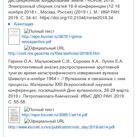
дистанционном зондировании Земли - RORSE 2018.
Электронный сборник статей 16-й конференции (12-16
ноября 2018 г., Москва, Россия) (2019 г.). М.: ИКИ РАН.
2019. С. 34-41.
https://doi.org/10.21046/rorse2018.34
Аннотация
http://repo.kscnet.ru/3675/1/girina-
retrospective.pdf
http://conf.rse.geosmis.ru/files/earticles/2018/8.htm
Гирина О.А., Мальковский С.И., Сорокин А.А., Лупян Е.А.
Ретроспективный анализ распространения эруптивной
тучи во время катастрофического извержения вулкана
Шивелуч в ноябре 1964 г. // Вулканизм и связанные с ним
процессы. Материалы XXII Всероссийской научной
конференции, посвящённой Дню вулканолога, 28-29 марта
2019 г. Петропавловск-Камчатский: ИВиС ДВО РАН. 2019.
С. 55-58.
http://repo.kscnet.ru/3585/1/art14.pdf
http://www.kscnet.ru/ivs/publication/volc_day/2019/art14.pdf