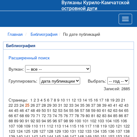
Вулканы Курило-Камчатской
островной дуги
Toggl
Главная
Библиография
По дате публикаций
Библиография
Расширенный поиск
Вулкан:
Группировать:
Выбрать:
Записей: 2885
Страницы:
1
2
3
4
5
6
7
8
9
10
11
12
13
14
15
16
17
18
19
20
21
22
23
24
25
26
27
28
29
30
31
32
33
34
35
36
37
38
39
40
41
42
43
44
45
46
47
48
49
50
51
52
53
54
55
56
57
58
59
60
61
62
63
64
65
66
67
68
69
70
71
72
73
74
75
76
77
78
79
80
81
82
83
84
85
86
87
88
89
90
91
92
93
94
95
96
97
98
99
100
101
102
103
104
105
106
107
108
109
110
111
112
113
114
115
116
117
118
119
120
121
122
123
124
125
126
127
128
129
130
131
132
133
134
135
136
137
138
139
140
141
142
143
144
145
146
147
148
149
150
151
152
153
154