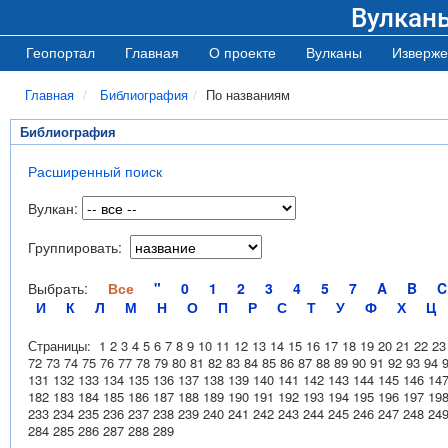
Вулкан
Геопортал
Главная
О проекте
Вулканы
Изверже
Главная
Библиография
По названиям
Библиография
Расширенный поиск
Вулкан:
Группировать:
Выбрать:
Все
"
0
1
2
3
4
5
7
A
B
C
И
К
Л
М
Н
О
П
Р
С
Т
У
Ф
Х
Ц
Страницы:
1
2
3
4
5
6
7
8
9
10
11
12
13
14
15
16
17
18
19
20
21
22
23
72
73
74
75
76
77
78
79
80
81
82
83
84
85
86
87
88
89
90
91
92
93
94
131
132
133
134
135
136
137
138
139
140
141
142
143
144
145
146
14
182
183
184
185
186
187
188
189
190
191
192
193
194
195
196
197
19
233
234
235
236
237
238
239
240
241
242
243
244
245
246
247
248
24
284
285
286
287
288
289