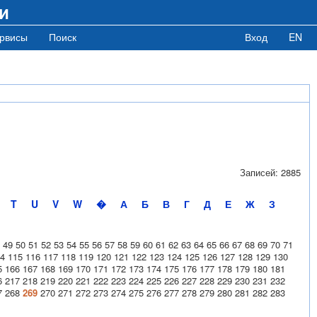
и
рвисы
Поиск
Вход
EN
Записей: 2885
T
U
V
W
�
А
Б
В
Г
Д
Е
Ж
З
49
50
51
52
53
54
55
56
57
58
59
60
61
62
63
64
65
66
67
68
69
70
71
4
115
116
117
118
119
120
121
122
123
124
125
126
127
128
129
130
5
166
167
168
169
170
171
172
173
174
175
176
177
178
179
180
181
6
217
218
219
220
221
222
223
224
225
226
227
228
229
230
231
232
7
268
269
270
271
272
273
274
275
276
277
278
279
280
281
282
283