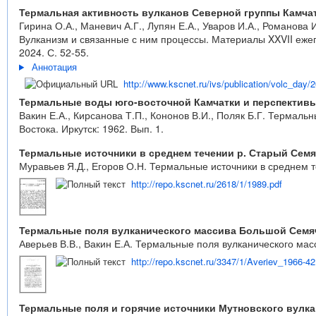
Термальная активность вулканов Северной группы Камчатк
Гирина О.А., Маневич А.Г., Лупян Е.А., Уваров И.А., Романова 
Вулканизм и связанные с ним процессы. Материалы XXVII еже
2024. С. 52-55.
Аннотация
http://www.kscnet.ru/ivs/publication/volc_day/
Термальные воды юго-восточной Камчатки и перспектив
Вакин Е.А., Кирсанова Т.П., Кононов В.И., Поляк Б.Г. Термал
Востока. Иркутск: 1962. Вып. 1.
Термальные источники в среднем течении р. Старый Сем
Муравьев Я.Д., Егоров О.Н. Термальные источники в среднем т
http://repo.kscnet.ru/2618/1/1989.pdf
Термальные поля вулканического массива Большой Семя
Аверьев В.В., Вакин Е.А. Термальные поля вулканического мас
http://repo.kscnet.ru/3347/1/Averiev_1966-42
Термальные поля и горячие источники Мутновского вулка