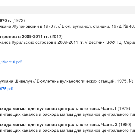
70 г.
(1972)
кана Жупановский в 1970 г. // Бюл. вулканол. станций. 1972. № 48.
ровов в 2009-2011 гг.
(2012)
анов Курильских островов в 2009-2011 гг. // Вестник КРАУНЦ. Серия
19/art16.pdf
улкана Шивелуч // Бюллетень вулканологических станций. 1975. № 5
1975.pdf
хода магмы для вулканов центрального типа. Часть I
(1979)
итающих каналов и расхода магмы для вулканов центрального типа.
хода магмы для вулканов центрального типа. Часть 2
(1980)
питающих каналов и расхода магмы для вулканов центрального типа.