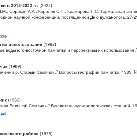
и в 2015-2022 гг.
(2024)
И.М., Сорокин А.А., Королев С.П., Крамарева Л.С. Термальная актив
годной научной конференции, посвящённой Дню вулканолога, 27-2
2024/
ы их использования
(1962)
ьные воды юго-восточной Камчатки и перспективы их использования
ячик
(1989)
ечении р. Старый Семячик // Вопросы географии Камчатки. 1989. №
чик
(1966)
сива Большой Семячик // Бюллетень вулканологических станций. 196
.pdf
нического района
(1976)