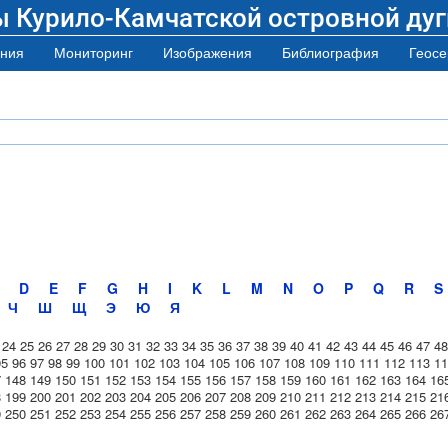
ы Курило-Камчатской островной дуг
ния
Мониторинг
Изображения
Библиография
Геосе
D
E
F
G
H
I
K
L
M
N
O
P
Q
R
S
Ч
Ш
Щ
Э
Ю
Я
24
25
26
27
28
29
30
31
32
33
34
35
36
37
38
39
40
41
42
43
44
45
46
47
48
95
96
97
98
99
100
101
102
103
104
105
106
107
108
109
110
111
112
113
11
7
148
149
150
151
152
153
154
155
156
157
158
159
160
161
162
163
164
16
8
199
200
201
202
203
204
205
206
207
208
209
210
211
212
213
214
215
21
9
250
251
252
253
254
255
256
257
258
259
260
261
262
263
264
265
266
26