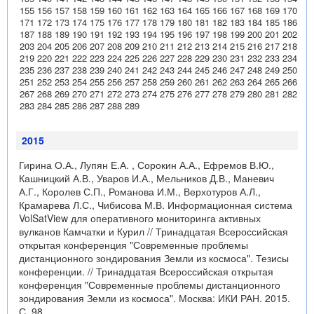
155
156
157
158
159
160
161
162
163
164
165
166
167
168
169
170
171
172
173
174
175
176
177
178
179
180
181
182
183
184
185
186
187
188
189
190
191
192
193
194
195
196
197
198
199
200
201
202
203
204
205
206
207
208
209
210
211
212
213
214
215
216
217
218
219
220
221
222
223
224
225
226
227
228
229
230
231
232
233
234
235
236
237
238
239
240
241
242
243
244
245
246
247
248
249
250
251
252
253
254
255
256
257
258
259
260
261
262
263
264
265
266
267
268
269
270
271
272
273
274
275
276
277
278
279
280
281
282
283
284
285
286
287
288
289
2015
Гирина О.А., Лупян Е.А. , Сорокин А.А., Ефремов В.Ю.,
Кашницкий А.В., Уваров И.А., Мельников Д.В., Маневич
А.Г., Королев С.П., Романова И.М., Верхотуров А.Л.,
Крамарева Л.С., Чибисова М.В. Информационная система
VolSatView для оперативного мониторинга активных
вулканов Камчатки и Курил // Тринадцатая Всероссийская
открытая конференция "Современные проблемы
дистанционного зондирования Земли из космоса". Тезисы
конференции. // Тринадцатая Всероссийская открытая
конференция "Современные проблемы дистанционного
зондирования Земли из космоса". Москва: ИКИ РАН. 2015.
С. 98.