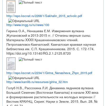
http://repo.kscnet.ru/2268/1/Sakhalin_2015_actvolc.pdf
http://www.imgg.ru/ru/news/100
Гирина О.А., Ненашева Е.М. Извержения вулкана
Жупановский в 2013-2015 гг. // Отчизны верные сыны.
Материалы XXXII Крашенинниковских чтений.
Петропавловск-Камчатский: Камчатская краевая научная
библиотека им. С.П. Крашенинникова. 2015. С. 172-174.
https://doi.org/10.13140/RG.2.1.2125.8720
http://repo.kscnet.ru/2234/1/Girina_Nenasheva_Zhpn_2015.pdf
http://www.kamlib.ru/resourses/girina_32.htm
Голуб Н.В., Рассохина Л.И. Динамика ледников вулкана
Большой Семячик (Восточная Камчатка) в начале XXI века
и формирование растительности на молодых моренах //
Вестник КРАУНЦ. Серия: Науки о Земле. 2015. Вып. 28. №
4. С. 60-71.