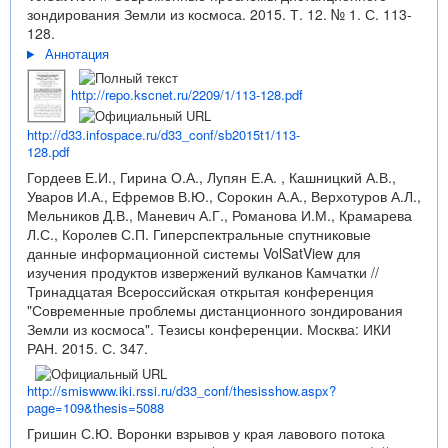
зондирования Земли из космоса. 2015. Т. 12. № 1. С. 113-
128.
Аннотация
http://repo.kscnet.ru/2209/1/113-128.pdf
http://d33.infospace.ru/d33_conf/sb2015t1/113-
128.pdf
Гордеев Е.И., Гирина О.А., Лупян Е.А. , Кашницкий А.В.,
Уваров И.А., Ефремов В.Ю., Сорокин А.А., Верхотуров А.Л.,
Мельников Д.В., Маневич А.Г., Романова И.М., Крамарева
Л.С., Королев С.П. Гиперспектральные спутниковые
данные информационной системы VolSatView для
изучения продуктов извержений вулканов Камчатки //
Тринадцатая Всероссийская открытая конференция
"Современные проблемы дистанционного зондирования
Земли из космоса". Тезисы конференции. Москва: ИКИ
РАН. 2015. С. 347.
http://smiswww.iki.rssi.ru/d33_conf/thesisshow.aspx?
page=109&thesis=5088
Гришин С.Ю. Воронки взрывов у края лавового потока