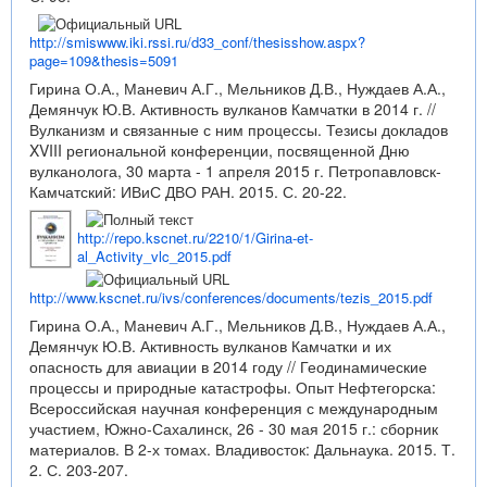
http://smiswww.iki.rssi.ru/d33_conf/thesisshow.aspx?
page=109&thesis=5091
Гирина О.А., Маневич А.Г., Мельников Д.В., Нуждаев А.А.,
Демянчук Ю.В. Активность вулканов Камчатки в 2014 г. //
Вулканизм и связанные с ним процессы. Тезисы докладов
XVIII региональной конференции, посвященной Дню
вулканолога, 30 марта - 1 апреля 2015 г. Петропавловск-
Камчатский: ИВиС ДВО РАН. 2015. С. 20-22.
http://repo.kscnet.ru/2210/1/Girina-et-
al_Activity_vlc_2015.pdf
http://www.kscnet.ru/ivs/conferences/documents/tezis_2015.pdf
Гирина О.А., Маневич А.Г., Мельников Д.В., Нуждаев А.А.,
Демянчук Ю.В. Активность вулканов Камчатки и их
опасность для авиации в 2014 году // Геодинамические
процессы и природные катастрофы. Опыт Нефтегорска:
Всероссийская научная конференция с международным
участием, Южно-Сахалинск, 26 - 30 мая 2015 г.: сборник
материалов. В 2-х томах. Владивосток: Дальнаука. 2015. Т.
2. С. 203-207.