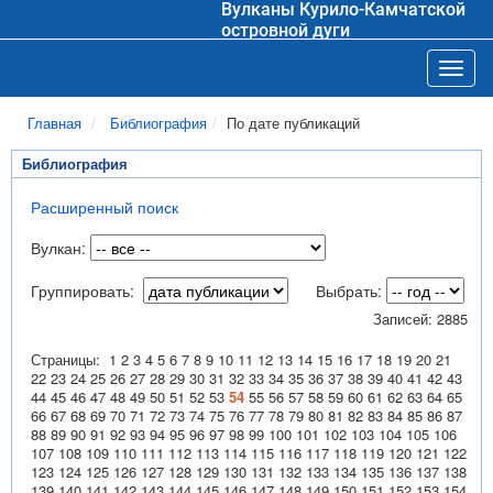
Вулканы Курило-Камчатской
островной дуги
Toggl
Главная
Библиография
По дате публикаций
Библиография
Расширенный поиск
Вулкан:
Группировать:
Выбрать:
Записей: 2885
Страницы:
1
2
3
4
5
6
7
8
9
10
11
12
13
14
15
16
17
18
19
20
21
22
23
24
25
26
27
28
29
30
31
32
33
34
35
36
37
38
39
40
41
42
43
44
45
46
47
48
49
50
51
52
53
54
55
56
57
58
59
60
61
62
63
64
65
66
67
68
69
70
71
72
73
74
75
76
77
78
79
80
81
82
83
84
85
86
87
88
89
90
91
92
93
94
95
96
97
98
99
100
101
102
103
104
105
106
107
108
109
110
111
112
113
114
115
116
117
118
119
120
121
122
123
124
125
126
127
128
129
130
131
132
133
134
135
136
137
138
139
140
141
142
143
144
145
146
147
148
149
150
151
152
153
154