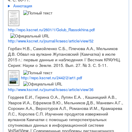
Аннотация
http://repo.kscnet.ru/2601/1/Golub_Rassokhina.pdf
http://www.kscnet.ru/journal/kraesc/article/view/52
Горбач Н.В., Самойленко С.Б., Плечова А.А., Мельников
Д.В. Обвал на вулкане Жупановский (Камчатка) в июле
2015 г.: первые данные и наблюдения // Вестник КРАУНЦ.
Серия: Науки о Земле. 2015. Вып. 27. № 3. С. 5-11.
http://repo.kscnet.ru/2442/2/art1.pdf
http://www.kscnet.ru/journal/kraesc/article/view/36
Гордеев Е.И., Гирина О.А., Лупян Е.А. , Кашницкий А.В.,
Уваров И.А., Ефремов В.Ю., Мельников Д.В., Маневич А.Г.,
Сорокин А.А., Верхотуров А.Л., Романова И.М., Крамарева
Л.С., Королев С.П. Изучение продуктов извержений
вулканов Камчатки с помощью гиперспектральных
спутниковых данных в информационной системе
VolSatView // Современные проблемы дистанционного