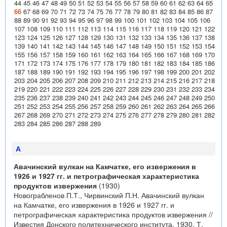
44
45
46
47
48
49
50
51
52
53
54
55
56
57
58
59
60
61
62
63
64
65
66
67
68
69
70
71
72
73
74
75
76
77
78
79
80
81
82
83
84
85
86
87
88
89
90
91
92
93
94
95
96
97
98
99
100
101
102
103
104
105
106
107
108
109
110
111
112
113
114
115
116
117
118
119
120
121
122
123
124
125
126
127
128
129
130
131
132
133
134
135
136
137
138
139
140
141
142
143
144
145
146
147
148
149
150
151
152
153
154
155
156
157
158
159
160
161
162
163
164
165
166
167
168
169
170
171
172
173
174
175
176
177
178
179
180
181
182
183
184
185
186
187
188
189
190
191
192
193
194
195
196
197
198
199
200
201
202
203
204
205
206
207
208
209
210
211
212
213
214
215
216
217
218
219
220
221
222
223
224
225
226
227
228
229
230
231
232
233
234
235
236
237
238
239
240
241
242
243
244
245
246
247
248
249
250
251
252
253
254
255
256
257
258
259
260
261
262
263
264
265
266
267
268
269
270
271
272
273
274
275
276
277
278
279
280
281
282
283
284
285
286
287
288
289
А
Авачинский вулкан на Камчатке, его извержения в
1926 и 1927 гг. и петрографическая характеристика
продуктов извержения
(1930)
Новограбленов П.Т., Чирвинский П.Н. Авачинский вулкан
на Камчатке, его извержения в 1926 и 1927 гг. и
петрографическая характеристика продуктов извержения //
Известия Донского политехнического института. 1930. Т.