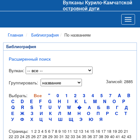
Вулканы Курило-Камчатской
островной дуги
Toggl
Главная
Библиография
По названиям
Библиография
Расширенный поиск
Вулкан:
Записей: 2885
Группировать:
Выбрать:
Все
"
0
1
2
3
4
5
7
A
B
C
D
E
F
G
H
I
K
L
M
N
O
P
Q
R
S
T
U
V
W
�
А
Б
В
Г
Д
Е
Ж
З
И
К
Л
М
Н
О
П
Р
С
Т
У
Ф
Х
Ц
Ч
Ш
Щ
Э
Ю
Я
Страницы:
1
2
3
4
5
6
7
8
9
10
11
12
13
14
15
16
17
18
19
20
21
22
23
24
25
26
27
28
29
30
31
32
33
34
35
36
37
38
39
40
41
42
43