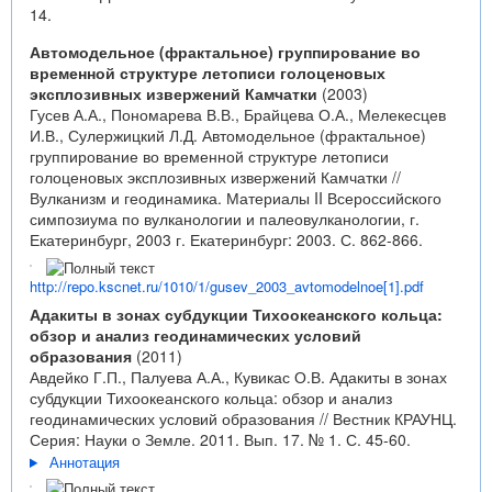
14.
Автомодельное (фрактальное) группирование во
временной структуре летописи голоценовых
эксплозивных извержений Камчатки
(2003)
Гусев А.А., Пономарева В.В., Брайцева О.А., Мелекесцев
И.В., Сулержицкий Л.Д. Автомодельное (фрактальное)
группирование во временной структуре летописи
голоценовых эксплозивных извержений Камчатки //
Вулканизм и геодинамика. Материалы II Всероссийского
симпозиума по вулканологии и палеовулканологии, г.
Екатеринбург, 2003 г. Екатеринбург: 2003. С. 862-866.
http://repo.kscnet.ru/1010/1/gusev_2003_avtomodelnoe[1].pdf
Адакиты в зонах субдукции Тихоокеанского кольца:
обзор и анализ геодинамических условий
образования
(2011)
Авдейко Г.П., Палуева А.А., Кувикас О.В. Адакиты в зонах
субдукции Тихоокеанского кольца: обзор и анализ
геодинамических условий образования // Вестник КРАУНЦ.
Серия: Науки о Земле. 2011. Вып. 17. № 1. С. 45-60.
Аннотация