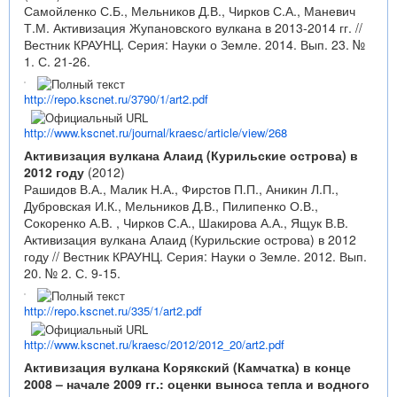
Самойленко С.Б., Мельников Д.В., Чирков С.А., Маневич
Т.М. Активизация Жупановского вулкана в 2013-2014 гг. //
Вестник КРАУНЦ. Серия: Науки о Земле. 2014. Вып. 23. №
1. С. 21-26.
http://repo.kscnet.ru/3790/1/art2.pdf
http://www.kscnet.ru/journal/kraesc/article/view/268
Активизация вулкана Алаид (Курильские острова) в
2012 году
(2012)
Рашидов В.А., Малик Н.А., Фирстов П.П., Аникин Л.П.,
Дубровская И.К., Мельников Д.В., Пилипенко О.В.,
Сокоренко А.В. , Чирков С.А., Шакирова А.А., Ящук В.В.
Активизация вулкана Алаид (Курильские острова) в 2012
году // Вестник КРАУНЦ. Серия: Науки о Земле. 2012. Вып.
20. № 2. С. 9-15.
http://repo.kscnet.ru/335/1/art2.pdf
http://www.kscnet.ru/kraesc/2012/2012_20/art2.pdf
Активизация вулкана Корякский (Камчатка) в конце
2008 – начале 2009 гг.: оценки выноса тепла и водного