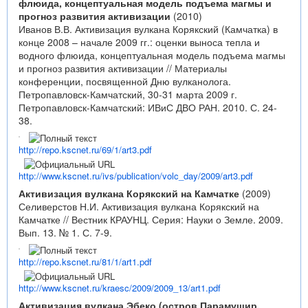
флюида, концептуальная модель подъема магмы и
прогноз развития активизации
(2010)
Иванов В.В. Активизация вулкана Корякский (Камчатка) в
конце 2008 – начале 2009 гг.: оценки выноса тепла и
водного флюида, концептуальная модель подъема магмы
и прогноз развития активизации // Материалы
конференции, посвященной Дню вулканолога.
Петропавловск-Камчатский, 30-31 марта 2009 г.
Петропавловск-Камчатский: ИВиС ДВО РАН. 2010. С. 24-
38.
http://repo.kscnet.ru/69/1/art3.pdf
http://www.kscnet.ru/ivs/publication/volc_day/2009/art3.pdf
Активизация вулкана Корякский на Камчатке
(2009)
Селиверстов Н.И. Активизация вулкана Корякский на
Камчатке // Вестник КРАУНЦ. Серия: Науки о Земле. 2009.
Вып. 13. № 1. С. 7-9.
http://repo.kscnet.ru/81/1/art1.pdf
http://www.kscnet.ru/kraesc/2009/2009_13/art1.pdf
Активизация вулкана Эбеко (остров Парамушир,