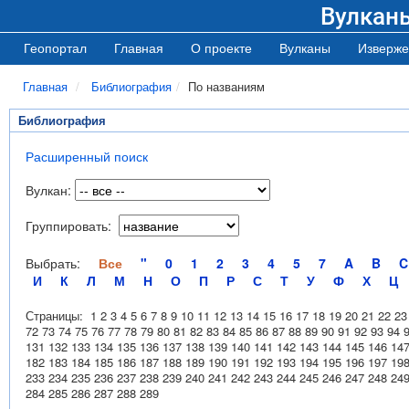
Вулкан
Геопортал
Главная
О проекте
Вулканы
Изверже
Главная
Библиография
По названиям
Библиография
Расширенный поиск
Вулкан:
Группировать:
Выбрать:
Все
"
0
1
2
3
4
5
7
A
B
C
И
К
Л
М
Н
О
П
Р
С
Т
У
Ф
Х
Ц
Страницы:
1
2
3
4
5
6
7
8
9
10
11
12
13
14
15
16
17
18
19
20
21
22
23
72
73
74
75
76
77
78
79
80
81
82
83
84
85
86
87
88
89
90
91
92
93
94
131
132
133
134
135
136
137
138
139
140
141
142
143
144
145
146
14
182
183
184
185
186
187
188
189
190
191
192
193
194
195
196
197
19
233
234
235
236
237
238
239
240
241
242
243
244
245
246
247
248
24
284
285
286
287
288
289