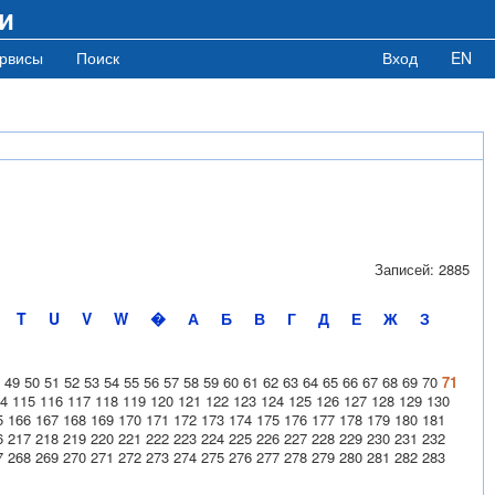
и
рвисы
Поиск
Вход
EN
Записей: 2885
T
U
V
W
�
А
Б
В
Г
Д
Е
Ж
З
49
50
51
52
53
54
55
56
57
58
59
60
61
62
63
64
65
66
67
68
69
70
71
4
115
116
117
118
119
120
121
122
123
124
125
126
127
128
129
130
5
166
167
168
169
170
171
172
173
174
175
176
177
178
179
180
181
6
217
218
219
220
221
222
223
224
225
226
227
228
229
230
231
232
7
268
269
270
271
272
273
274
275
276
277
278
279
280
281
282
283