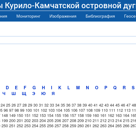
ы Курило-Камчатской островной дуг
ния
Мониторинг
Изображения
Библиография
Геосе
D
E
F
G
H
I
K
L
M
N
O
P
Q
R
S
Ч
Ш
Щ
Э
Ю
Я
24
25
26
27
28
29
30
31
32
33
34
35
36
37
38
39
40
41
42
43
44
45
46
47
48
95
96
97
98
99
100
101
102
103
104
105
106
107
108
109
110
111
112
113
11
7
148
149
150
151
152
153
154
155
156
157
158
159
160
161
162
163
164
16
8
199
200
201
202
203
204
205
206
207
208
209
210
211
212
213
214
215
21
9
250
251
252
253
254
255
256
257
258
259
260
261
262
263
264
265
266
26