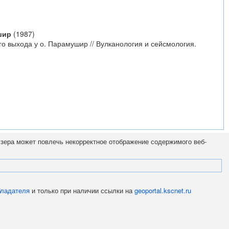
шир
(1987)
о выхода у о. Парамушир // Вулканология и сейсмология.
узера может повлечь некорректное отображение содержимого веб-
бладателя
и только при наличии ссылки на
geoportal.kscnet.ru