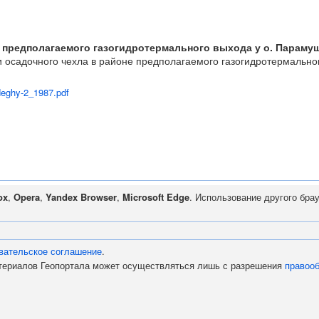
е предполагаемого газогидротермального выхода у о. Параму
 осадочного чехла в районе предполагаемого газогидротермальног
deghy-2_1987.pdf
ox
,
Opera
,
Yandex Browser
,
Microsoft Edge
. Использование другого бра
вательское соглашение
.
атериалов Геопортала может осуществляться лишь с разрешения
правоо