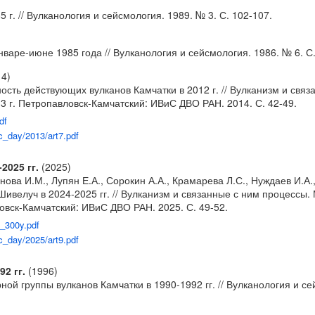
 г. // Вулканология и сейсмология. 1989. № 3. С. 102-107.
варе-июне 1985 года // Вулканология и сейсмология. 1986. № 6. С.
4)
вность действующих вулканов Камчатки в 2012 г. // Вулканизм и св
 г. Петропавловск-Камчатский: ИВиС ДВО РАН. 2014. С. 42-49.
df
lc_day/2013/art7.pdf
2025 гг.
(2025)
нова И.М., Лупян Е.А., Сорокин А.А., Крамарева Л.С., Нуждаев И.А.,
Шивелуч в 2024-2025 гг. // Вулканизм и связанные с ним процессы
овск-Камчатский: ИВиС ДВО РАН. 2025. С. 49-52.
5_300y.pdf
lc_day/2025/art9.pdf
92 гг.
(1996)
ой группы вулканов Камчатки в 1990-1992 гг. // Вулканология и сей