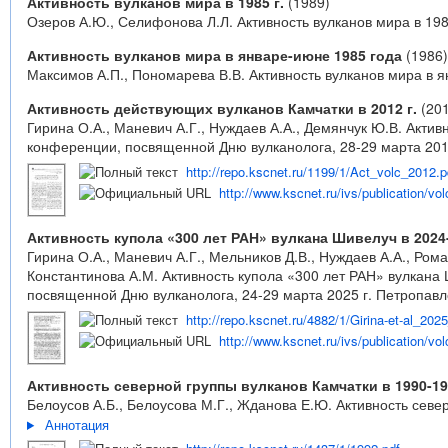
Активность вулканов мира в 1985 г.
(1989)
Озеров А.Ю., Селифонова Л.Л. Активность вулканов мира в 1985
Активность вулканов мира в январе-июне 1985 года
(1986)
Максимов А.П., Пономарева В.В. Активность вулканов мира в ян
Активность действующих вулканов Камчатки в 2012 г.
(201
Гирина О.А., Маневич А.Г., Нуждаев А.А., Демянчук Ю.В. Акти
конференции, посвященной Дню вулканолога, 28-29 марта 2013
http://repo.kscnet.ru/1199/1/Act_volc_2012.p
http://www.kscnet.ru/ivs/publication/vo
Активность купола «300 лет РАН» вулкана Шивелуч в 2024-
Гирина О.А., Маневич А.Г., Мельников Д.В., Нуждаев А.А., Рома
Константинова А.М. Активность купола «300 лет РАН» вулкана 
посвященной Дню вулканолога, 24-29 марта 2025 г. Петропавл
http://repo.kscnet.ru/4882/1/Girina-et-al_202
http://www.kscnet.ru/ivs/publication/vo
Активность северной группы вулканов Камчатки в 1990-19
Белоусов А.Б., Белоусова М.Г., Жданова Е.Ю. Активность северн
Аннотация