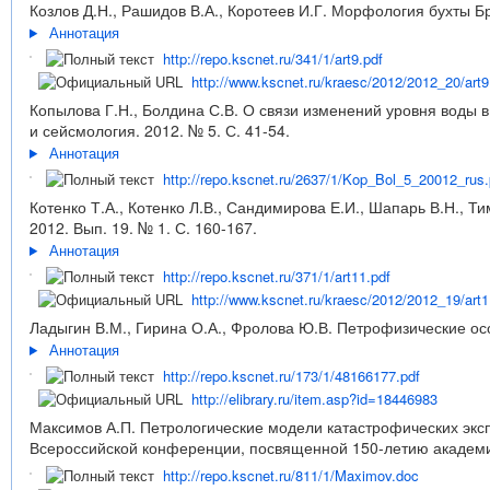
Козлов Д.Н., Рашидов В.А., Коротеев И.Г. Морфология бухты Бр
Аннотация
http://repo.kscnet.ru/341/1/art9.pdf
http://www.kscnet.ru/kraesc/2012/2012_20/art9
Копылова Г.Н., Болдина С.В. О связи изменений уровня воды в 
и сейсмология. 2012. № 5. С. 41-54.
Аннотация
http://repo.kscnet.ru/2637/1/Kop_Bol_5_20012_rus.
Котенко Т.А., Котенко Л.В., Сандимирова Е.И., Шапарь В.Н., Т
2012. Вып. 19. № 1. С. 160-167.
Аннотация
http://repo.kscnet.ru/371/1/art11.pdf
http://www.kscnet.ru/kraesc/2012/2012_19/art1
Ладыгин В.М., Гирина О.А., Фролова Ю.В. Петрофизические осо
Аннотация
http://repo.kscnet.ru/173/1/48166177.pdf
http://elibrary.ru/item.asp?id=18446983
Максимов А.П. Петрологические модели катастрофических эк
Всероссийской конференции, посвященной 150-летию академика
http://repo.kscnet.ru/811/1/Maximov.doc