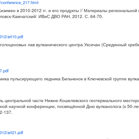
e/conference_217.html
Кизимен в 2010-2012 гг. и его продукты // Материалы регионально
ловск-Камчатский: ИВиС ДВО РАН. 2012. С. 64-70.
012/art10.pdf
лоценовых лав вулканического центра Уксичан (Срединный хребет,
7.pdf
мика пульсирующего ледника Бильченок в Ключевской группе вулканов
ль центральной части Нижне-Кошелевского геотермального местор
ной научной конференции, посвящённой Дню вулканолога (к 50-ле
2-137.
012/art21.pdf