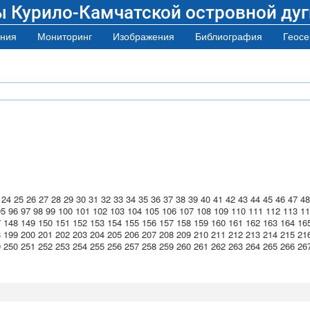
ы Курило-Камчатской островной дуг
ния
Мониторинг
Изображения
Библиография
Геосе
24
25
26
27
28
29
30
31
32
33
34
35
36
37
38
39
40
41
42
43
44
45
46
47
48
95
96
97
98
99
100
101
102
103
104
105
106
107
108
109
110
111
112
113
11
7
148
149
150
151
152
153
154
155
156
157
158
159
160
161
162
163
164
16
8
199
200
201
202
203
204
205
206
207
208
209
210
211
212
213
214
215
21
9
250
251
252
253
254
255
256
257
258
259
260
261
262
263
264
265
266
26