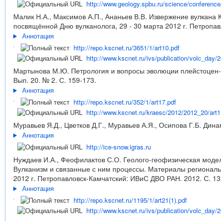
http://www.geology.spbu.ru/science/conferenc
Малик Н.А., Максимов А.П., Ананьев В.В. Извержение вулкана 
посвящённой Дню вулканолога, 29 - 30 марта 2012 г. Петропав
Аннотация
http://repo.kscnet.ru/3651/1/art10.pdf
http://www.kscnet.ru/ivs/publication/volc_day/2
Мартынова М.Ю. Петрология и вопросы эволюции плейстоцен-го
Вып. 20. № 2. С. 159-173.
Аннотация
http://repo.kscnet.ru/352/1/art17.pdf
http://www.kscnet.ru/kraesc/2012/2012_20/art1
Муравьев Я.Д., Цветков Д.Г., Муравьев А.Я., Осипова Г.Б. Дина
Аннотация
http://ice-snow.igras.ru
Нуждаев И.А., Феофилактов С.О. Геолого-геофизическая моде
Вулканизм и связанные с ним процессы. Материалы региональ
2012 г. Петропавловск-Камчатский: ИВиС ДВО РАН. 2012. С. 13
Аннотация
http://repo.kscnet.ru/1195/1/art21(1).pdf
http://www.kscnet.ru/ivs/publication/volc_day/2