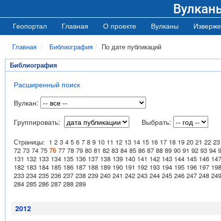
Вулкан
Геопортал
Главная
О проекте
Вулканы
Изверже
Главная
Библиография
По дате публикаций
Библиография
Расширенный поиск
Вулкан:
Группировать:
Выбрать:
Страницы:
1
2
3
4
5
6
7
8
9
10
11
12
13
14
15
16
17
18
19
20
21
22
23
72
73
74
75
76
77
78
79
80
81
82
83
84
85
86
87
88
89
90
91
92
93
94
131
132
133
134
135
136
137
138
139
140
141
142
143
144
145
146
14
182
183
184
185
186
187
188
189
190
191
192
193
194
195
196
197
19
233
234
235
236
237
238
239
240
241
242
243
244
245
246
247
248
24
284
285
286
287
288
289
2012