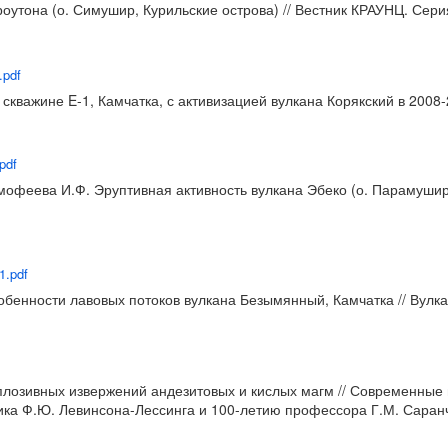
оутона (о. Симушир, Курильские острова) // Вестник КРАУНЦ. Серия:
.pdf
скважине E-1, Камчатка, с активизацией вулкана Корякский в 2008-
pdf
имофеева И.Ф. Эруптивная активность вулкана Эбеко (о. Парамушир)
1.pdf
бенности лавовых потоков вулкана Безымянный, Камчатка // Вулкан
сплозивных извержений андезитовых и кислых магм // Современн
 Ф.Ю. Левинсона-Лессинга и 100-летию профессора Г.М. Саранчин