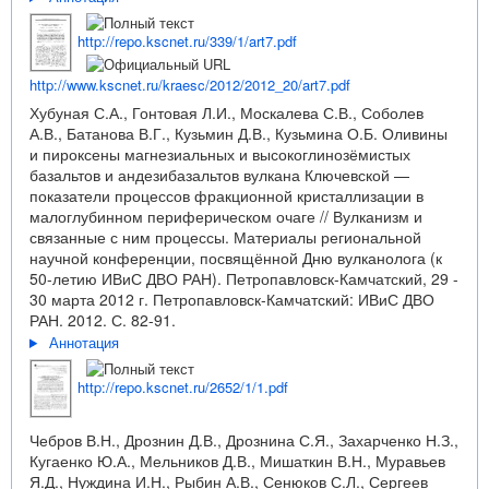
http://repo.kscnet.ru/339/1/art7.pdf
http://www.kscnet.ru/kraesc/2012/2012_20/art7.pdf
Хубуная С.А., Гонтовая Л.И., Москалева С.В., Соболев
А.В., Батанова В.Г., Кузьмин Д.В., Кузьмина О.Б. Оливины
и пироксены магнезиальных и высокоглинозёмистых
базальтов и андезибазальтов вулкана Ключевской —
показатели процессов фракционной кристаллизации в
малоглубинном периферическом очаге // Вулканизм и
связанные с ним процессы. Материалы региональной
научной конференции, посвящённой Дню вулканолога (к
50-летию ИВиС ДВО РАН). Петропавловск-Камчатский, 29 -
30 марта 2012 г. Петропавловск-Камчатский: ИВиС ДВО
РАН. 2012. С. 82-91.
Аннотация
http://repo.kscnet.ru/2652/1/1.pdf
Чебров В.Н., Дрознин Д.В., Дрознина С.Я., Захарченко Н.З.,
Кугаенко Ю.А., Мельников Д.В., Мишаткин В.Н., Муравьев
Я.Д., Нуждина И.Н., Рыбин А.В., Сенюков С.Л., Сергеев