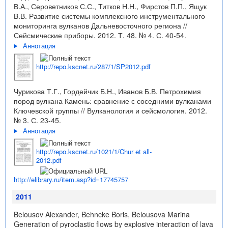
В.А., Сероветников С.С., Титков Н.Н., Фирстов П.П., Ящук
В.В. Развитие системы комплексного инструментального
мониторинга вулканов Дальневосточного региона //
Сейсмические приборы. 2012. Т. 48. № 4. С. 40-54.
Аннотация
http://repo.kscnet.ru/287/1/SP2012.pdf
Чурикова Т.Г., Гордейчик Б.Н., Иванов Б.В. Петрохимия
пород вулкана Камень: сравнение с соседними вулканами
Ключевской группы // Вулканология и сейсмология. 2012.
№ 3. С. 23-45.
Аннотация
http://repo.kscnet.ru/1021/1/Chur et all-
2012.pdf
http://elibrary.ru/item.asp?id=17745757
2011
Belousov Alexander, Behncke Boris, Belousova Marina
Generation of pyroclastic flows by explosive interaction of lava