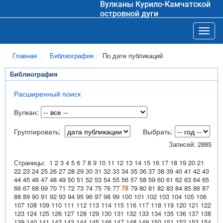
Вулканы Курило-Камчатской
островной дуги
Toggl
Главная
Библиография
По дате публикаций
Библиография
Расширенный поиск
Вулкан:
Группировать:
Выбрать:
Записей: 2885
Страницы:
1
2
3
4
5
6
7
8
9
10
11
12
13
14
15
16
17
18
19
20
21
22
23
24
25
26
27
28
29
30
31
32
33
34
35
36
37
38
39
40
41
42
43
44
45
46
47
48
49
50
51
52
53
54
55
56
57
58
59
60
61
62
63
64
65
66
67
68
69
70
71
72
73
74
75
76
77
78
79
80
81
82
83
84
85
86
87
88
89
90
91
92
93
94
95
96
97
98
99
100
101
102
103
104
105
106
107
108
109
110
111
112
113
114
115
116
117
118
119
120
121
122
123
124
125
126
127
128
129
130
131
132
133
134
135
136
137
138
139
140
141
142
143
144
145
146
147
148
149
150
151
152
153
154