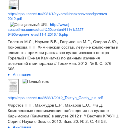
http://repo.kscnet.ru/3981/1/syvorotkinsazonovapodgornova-
2012.pdf
http://www.j-
spacetime.com/actual%20content/t11v1/2227-
9490e-aprovr_e-ast11-1.2016.15.php
Толстых М.Л., Наумов В.Б., Гавриленко M.Г., Озеров А.Ю.,
Кононкова Н.Н. Химический состав, летучие компоненты и
элементы-примеси расплавов вулканического центра
Горелый (Южная Камчатка) по данным изучения
включений в минералах // Геохимия. 2012. № 6. С. 576-
606.
Аннотация
http://repo.kscnet.ru/3538/1/2012_Tolstyh_Gorely_rus.pdf
Фирстов П.П., Махмудов Е.Р., Макаров Е.О., Фи Д.
Комплексные геофизические наблюдения на вулкане
Карымском (Камчатка) в августе 2012 г. // Вестник КРАУНЦ.
Серия: Науки о Земле. 2012. Вып. 20. № 2. С. 48-58.
Аннотация