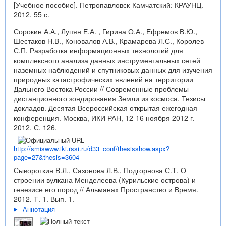
[Учебное пособие]. Петропавловск-Камчатский: КРАУНЦ.
2012. 55 с.
Сорокин А.А., Лупян Е.А. , Гирина О.А., Ефремов В.Ю.,
Шестаков Н.В., Коновалов А.В., Крамарева Л.С., Королев
С.П. Разработка информационных технологий для
комплексного анализа данных инструментальных сетей
наземных наблюдений и спутниковых данных для изучения
природных катастрофических явлений на территории
Дальнего Востока России // Современные проблемы
дистанционного зондирования Земли из космоса. Тезисы
докладов. Десятая Всероссийская открытая ежегодная
конференция. Москва, ИКИ РАН, 12-16 ноября 2012 г.
2012. С. 126.
http://smiswww.iki.rssi.ru/d33_conf/thesisshow.aspx?
page=27&thesis=3604
Сывороткин В.Л., Сазонова Л.В., Подгорнова С.Т. О
строении вулкана Менделеева (Курильские острова) и
генезисе его пород // Альманах Пространство и Время.
2012. Т. 1. Вып. 1.
Аннотация