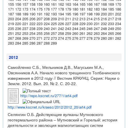
155
156
157
158
159
160
161
162
163
164
165
166
167
168
169
170
171
172
173
174
175
176
177
178
179
180
181
182
183
184
185
186
187
188
189
190
191
192
193
194
195
196
197
198
199
200
201
202
203
204
205
206
207
208
209
210
211
212
213
214
215
216
217
218
219
220
221
222
223
224
225
226
227
228
229
230
231
232
233
234
235
236
237
238
239
240
241
242
243
244
245
246
247
248
249
250
251
252
253
254
255
256
257
258
259
260
261
262
263
264
265
266
267
268
269
270
271
272
273
274
275
276
277
278
279
280
281
282
283
284
285
286
287
288
289
2012
Самойленко С.Б., Мельников Д.В., Магуськин М.А.,
Овсянников А.А. Начало нового трещинного Толбачинского
извержения в 2012 году // Вестник КРАУНЦ. Серия: Науки о
Земле. 2012. Вып. 20. № 2. С. 20-22.
http://repo.kscnet.ru/277/1/art4.pdf
http://www.kscnet.ru/kraesc/2012/2012_20/art4.pdf
Селянгин О.Б. Действующие вулканы Мутновского
геотермального района – Мутновский и Горелый: история
деятельности и эволюция магмопитающих систем