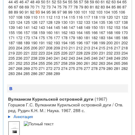
44
45
46
47
48
49
50
51
52
53
54
55
56
57
58
59
60
61
62
63
64
65
66
67
68
69
70
71
72
73
74
75
76
77
78
79
80
81
82
83
84
85
86
87
88
89
90
91
92
93
94
95
96
97
98
99
100
101
102
103
104
105
106
107
108
109
110
111
112
113
114
115
116
117
118
119
120
121
122
123
124
125
126
127
128
129
130
131
132
133
134
135
136
137
138
139
140
141
142
143
144
145
146
147
148
149
150
151
152
153
154
155
156
157
158
159
160
161
162
163
164
165
166
167
168
169
170
171
172
173
174
175
176
177
178
179
180
181
182
183
184
185
186
187
188
189
190
191
192
193
194
195
196
197
198
199
200
201
202
203
204
205
206
207
208
209
210
211
212
213
214
215
216
217
218
219
220
221
222
223
224
225
226
227
228
229
230
231
232
233
234
235
236
237
238
239
240
241
242
243
244
245
246
247
248
249
250
251
252
253
254
255
256
257
258
259
260
261
262
263
264
265
266
267
268
269
270
271
272
273
274
275
276
277
278
279
280
281
282
283
284
285
286
287
288
289
В
Вулканизм Курильской островной дуги
(1967)
Горшков Г.С. Вулканизм Курильской островной дуги / Отв.
ред. Рудич К.Н. М.: Наука. 1967. 288 с.
Аннотация