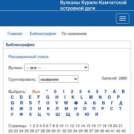
Вулканы Курило-Камчатской
островной дуги
Toggl
Главная
Библиография
По названиям
Библиография
Расширенный поиск
Вулкан:
Записей: 2885
Группировать:
Выбрать:
Все
"
0
1
2
3
4
5
7
A
B
C
D
E
F
G
H
I
K
L
M
N
O
P
Q
R
S
T
U
V
W
�
А
Б
В
Г
Д
Е
Ж
З
И
К
Л
М
Н
О
П
Р
С
Т
У
Ф
Х
Ц
Ч
Ш
Щ
Э
Ю
Я
Страницы:
1
2
3
4
5
6
7
8
9
10
11
12
13
14
15
16
17
18
19
20
21
22
23
24
25
26
27
28
29
30
31
32
33
34
35
36
37
38
39
40
41
42
43