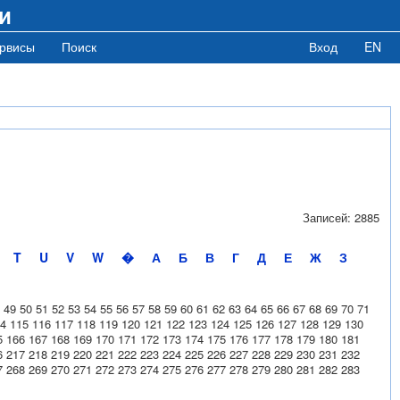
и
рвисы
Поиск
Вход
EN
Записей: 2885
T
U
V
W
�
А
Б
В
Г
Д
Е
Ж
З
49
50
51
52
53
54
55
56
57
58
59
60
61
62
63
64
65
66
67
68
69
70
71
4
115
116
117
118
119
120
121
122
123
124
125
126
127
128
129
130
5
166
167
168
169
170
171
172
173
174
175
176
177
178
179
180
181
6
217
218
219
220
221
222
223
224
225
226
227
228
229
230
231
232
7
268
269
270
271
272
273
274
275
276
277
278
279
280
281
282
283