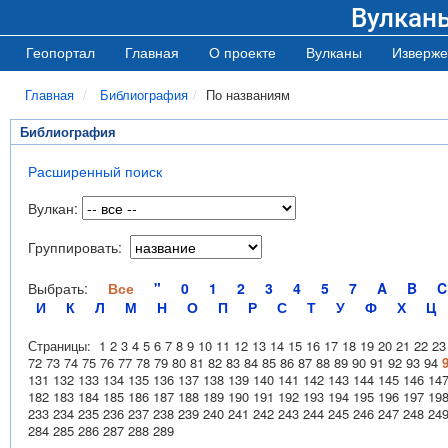
Вулкан
Геопортал
Главная
О проекте
Вулканы
Изверже
Главная
Библиография
По названиям
Библиография
Расширенный поиск
Вулкан:
Группировать:
Выбрать:
Все
"
0
1
2
3
4
5
7
A
B
C
И
К
Л
М
Н
О
П
Р
С
Т
У
Ф
Х
Ц
Страницы:
1
2
3
4
5
6
7
8
9
10
11
12
13
14
15
16
17
18
19
20
21
22
23
72
73
74
75
76
77
78
79
80
81
82
83
84
85
86
87
88
89
90
91
92
93
94
131
132
133
134
135
136
137
138
139
140
141
142
143
144
145
146
14
182
183
184
185
186
187
188
189
190
191
192
193
194
195
196
197
19
233
234
235
236
237
238
239
240
241
242
243
244
245
246
247
248
24
284
285
286
287
288
289