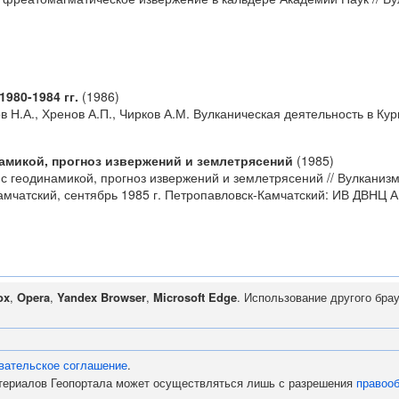
980-1984 гг.
(1986)
в Н.А., Хренов А.П., Чирков А.М. Вулканическая деятельность в Кур
намикой, прогноз извержений и землетрясений
(1985)
 с геодинамикой, прогноз извержений и землетрясений // Вулканиз
мчатский, сентябрь 1985 г. Петропавловск-Камчатский: ИВ ДВНЦ АН
ox
,
Opera
,
Yandex Browser
,
Microsoft Edge
. Использование другого бра
вательское соглашение
.
атериалов Геопортала может осуществляться лишь с разрешения
правоо