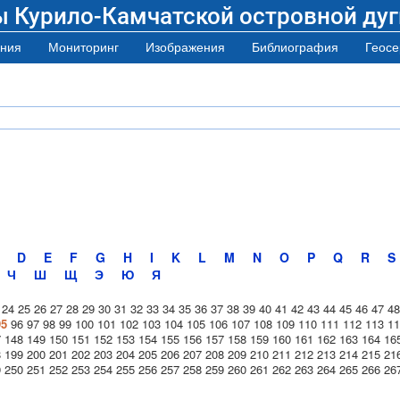
ы Курило-Камчатской островной дуг
ния
Мониторинг
Изображения
Библиография
Геосе
D
E
F
G
H
I
K
L
M
N
O
P
Q
R
S
Ч
Ш
Щ
Э
Ю
Я
24
25
26
27
28
29
30
31
32
33
34
35
36
37
38
39
40
41
42
43
44
45
46
47
48
95
96
97
98
99
100
101
102
103
104
105
106
107
108
109
110
111
112
113
11
7
148
149
150
151
152
153
154
155
156
157
158
159
160
161
162
163
164
16
8
199
200
201
202
203
204
205
206
207
208
209
210
211
212
213
214
215
21
9
250
251
252
253
254
255
256
257
258
259
260
261
262
263
264
265
266
26