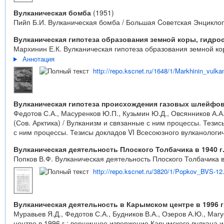
Вулканическая бомба
(1951)
Пийп Б.И. Вулканическая бомба / Большая Cоветская Энциклопед
Вулканическая гипотеза образования земной коры, гидр
Мархинин Е.К. Вулканическая гипотеза образования земной кор
Аннотация
http://repo.kscnet.ru/1648/1/Markhinin_vulk
Вулканическая гипотеза происхождения газовых шлейфов у
Федотов С.А., Масуренков Ю.П., Кузьмин Ю.Д., Овсянников А.А
(Сов. Арктика) / Вулканизм и связанные с ним процессы. Тезис
с ним процессы. Тезисы докладов VI Всесоюзного вулканологич
Вулканическая деятельность Плоского Толбачика в 1940 г
Попков В.Ф. Вулканическая деятельность Плоского Толбачика в 
http://repo.kscnet.ru/3820/1/Popkov_BVS-12
Вулканическая деятельность в Карымском центре в 1996 
Муравьев Я.Д., Федотов С.А., Будников В.А., Озеров А.Ю., Маг
центре в 1996 г.: вершинное извержение Карымского вулкана и