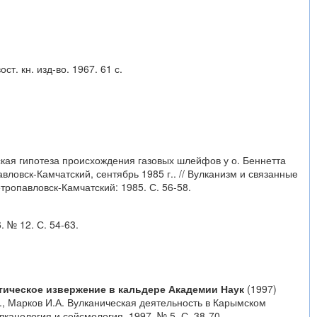
. кн. изд-во. 1967. 61 с.
еская гипотеза происхождения газовых шлейфов у о. Беннетта
вловск-Камчатский, сентябрь 1985 г.. // Вулканизм и связанные
тропавловск-Камчатский: 1985. С. 56-58.
 № 12. С. 54-63.
тическое извержение в кальдере Академии Наук
(1997)
.А., Марков И.А. Вулканическая деятельность в Карымском
канология и сейсмология. 1997. № 5. С. 38-70.