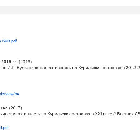
ty1980.pdf
2015 гг.
(2016)
теев И.Г. Вулканическая активность на Курильских островах в 2012-2
cle/view/84
веке
(2017)
ническая активность на Курильских островах в XXI веке // Вестник Д
xi.pdf