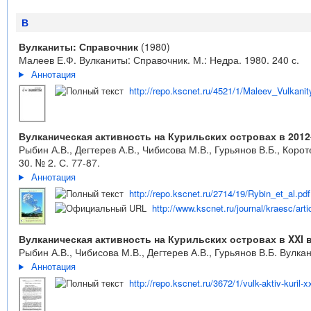
В
Вулканиты: Справочник
(1980)
Малеев Е.Ф. Вулканиты: Справочник. М.: Недра. 1980. 240 с.
Аннотация
http://repo.kscnet.ru/4521/1/Maleev_Vulkani
Вулканическая активность на Курильских островах в 2012-
Рыбин А.В., Дегтерев А.В., Чибисова М.В., Гурьянов В.Б., Коро
30. № 2. С. 77-87.
Аннотация
http://repo.kscnet.ru/2714/19/Rybin_et_al.pdf
http://www.kscnet.ru/journal/kraesc/arti
Вулканическая активность на Курильских островах в XXI 
Рыбин А.В., Чибисова М.В., Дегтерев А.В., Гурьянов В.Б. Вулка
Аннотация
http://repo.kscnet.ru/3672/1/vulk-aktiv-kuril-x