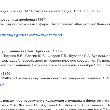
ия, 2-е изд.. М.: Советская энциклопедия. 1951. Т. 9. С. 393
осферы и атмосферы
(1967)
ы, гидросферы и атмосферы. Петропавловск-Камчатский: Дальневост
anicheskaya-gipoteza-obrazovaniya-zemli.pdf
 о. Беннетта (Сов. Арктика)
(1985)
., Петрова В.В., Слезин Ю.Б., Флеров Г.Б., Шувалов Р.А. Вулканич
ы докладов VI Всесоюзного вулканологического совещания. Петропа
еского совещания. Петропавловск-Камчатский, сентябрь 1985 г. Пе
.
(1946)
1940 г. // Бюллетень вулканологической станции на Камчатке. 1946.
.pdf
г.: вершинное извержение Карымского вулкана и фреатомагма
уськин М.А., Двигало В.Н., Андреев В.И., Иванов В.В., Карташёва Л
 фреатомагматическое извержение в кальдере Академии Наук // Вул