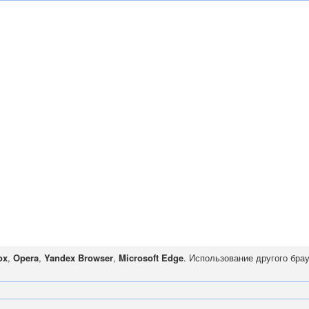
ox
,
Opera
,
Yandex Browser
,
Microsoft Edge
. Использование другого бра