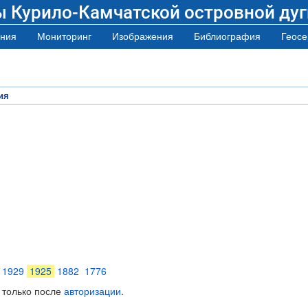
ы Курило-Камчатской островной дуг
ния
Мониторинг
Изображения
Библиография
Геосе
ия
1929
1925
1882
1776
 только после
авторизации
.