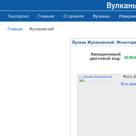
Вулкан
Геопортал
Главная
О проекте
Вулканы
Изверже
Главная
Жупановский
Вулкан Жупановский. Монитори
Авиационный
ЗЕЛЁ
цветовой код:
Фото 2
Все изо