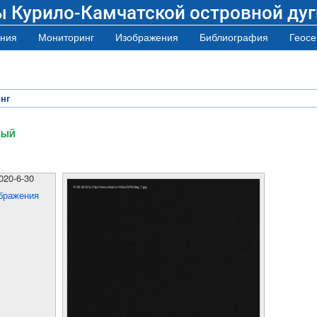
ы Курило-Камчатской островной дуг
ния
Мониторинг
Изображения
Библиография
Геосе
нг
НЫЙ
020-6-30
бражения