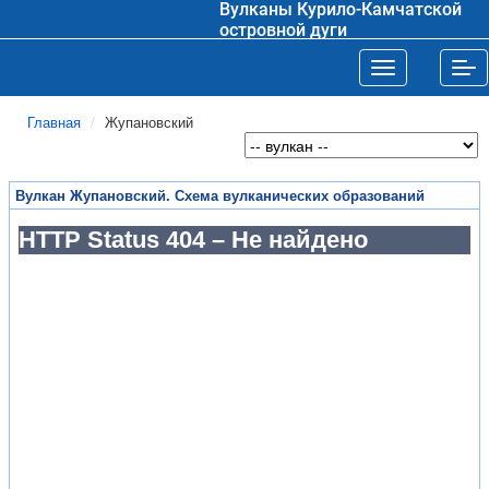
Вулканы Курило-Камчатской
островной дуги
Toggle navigat
Tog
Главная
Жупановский
Вулкан Жупановский. Схема вулканических образований