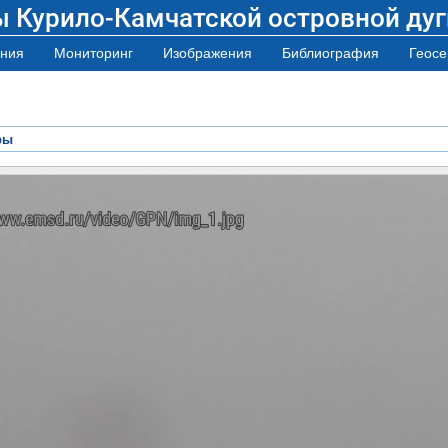
ы Курило-Камчатской островной дуг
ния
Мониторинг
Изображения
Библиография
Геосе
ры