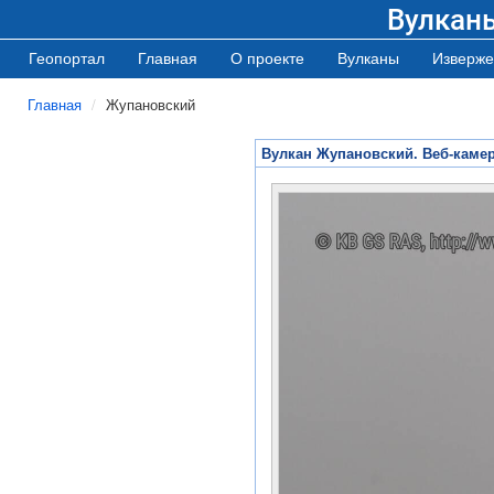
Вулкан
Геопортал
Главная
О проекте
Вулканы
Изверже
Главная
Жупановский
Вулкан Жупановский. Веб-каме