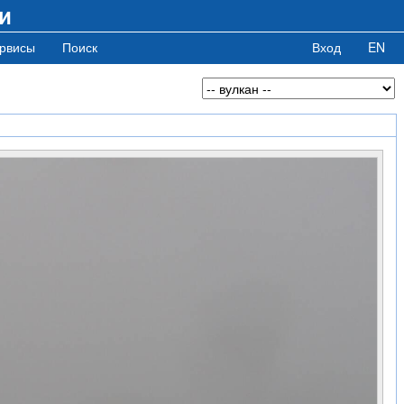
и
рвисы
Поиск
Вход
EN