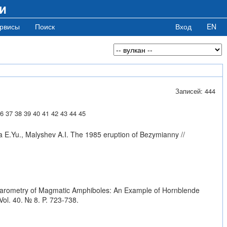
и
рвисы
Поиск
Вход
EN
Записей: 444
6
37
38
39
40
41
42
43
44
45
va E.Yu., Malyshev A.I. The 1985 eruption of Bezymianny //
obarometry of Magmatic Amphiboles: An Example of Hornblende
ol. 40. № 8. P. 723-738.