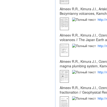
Almeev R.R., Kimura J.I., Aris
Bezymianny volcanoes, Kamchat
http:/
Almeev R.R., Kimura J.I., Ozer
volcanoes // The Japan Earth a
http:/
Almeev R.R., Kimura J.I., Ozero
magma plumbing system, Kamch
http:/
Almeev R.R., Kimura J.I., Ozer
fractionation // Geophysical Re
http:/