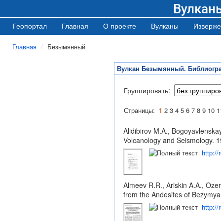
Вулкан
Геопортал
Главная
О проекте
Вулканы
Изверже
Главная
Безымянный
Вулкан Безымянный. Библиогр
Группировать:
Страницы:
1
2
3
4
5
6
7
8
9
10
1
Alidibirov M.A., Bogoyavlenskay
Volcanology and Seismology. 19
http:/
Almeev R.R., Ariskin A.A., Oz
from the Andesites of Bezymyan
http:/