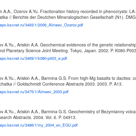
kin A.A., Ozerov A.Yu. Fractionation history recorded in phenocrysts: 
ka // Berichte der Deutchen Mineralogischen Gesellschaft (N1). DM
/repo.kscnet.ru/3493/1/2006_Almeev_Ozerov.pdf
ov A.Yu., Ariskin A.A. Geochemical evidences of the genetic relations
nd Planetary Science Joint Meeting: Tokyo, Japan. 2002. P. K080-P003
/repo.kscnet.ru/3469/1/k080-p003_e.pdf
v A.Yu., Ariskin A.A., Barmina G.S. From high-Mg basalts to dacites: c
atka // Goldschmidt Conference Abstracts 2003. 2003. P. A13.
/repo.kscnet.ru/3475/1/Almeev_2003.pdf
ov A.Yu., Ariskin A.A., Barmina G.S. Geochemistry of Bezymianny volc
search Abstracts. 2004. Vol. 6. P. 04913.
/repo.kscnet.ru/3486/1/my_2004_en_EGU.pdf