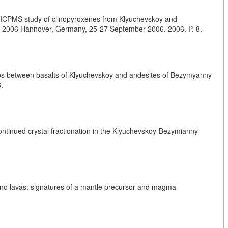
LA-ICPMS study of clinopyroxenes from Klyuchevskoy and
G-2006 Hannover, Germany, 25-27 September 2006. 2006. P. 8.
hips between basalts of Klyuchevskoy and andesites of Bezymyanny
.
ontinued crystal fractionation in the Klyuchevskoy-Bezymianny
ano lavas: signatures of a mantle precursor and magma