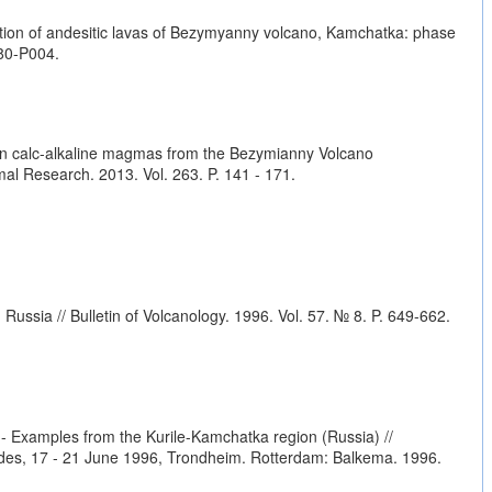
ration of andesitic lavas of Bezymyanny volcano, Kamchatka: phase
080-P004.
n in calc-alkaline magmas from the Bezymianny Volcano
al Research. 2013. Vol. 263. P. 141 - 171.
ssia // Bulletin of Volcanology. 1996. Vol. 57. № 8. P. 649-662.
 - Examples from the Kurile-Kamchatka region (Russia) //
ides, 17 - 21 June 1996, Trondheim. Rotterdam: Balkema. 1996.