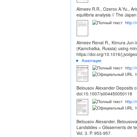
Almeev R.R., Ozerov A.Yu., Aris
equilibria analysis // The Jap
http:/
Almeev Renat R., Kimura Jun-Ic
(Kamchatka, Russia) using mine
https://doi.org/10.1016/j.jvolg
Аннотация
http:/
h
Belousov Alexander Deposits of
doi:10.1007/s004450050118
http:/
h
Belousov Alexander, Belousova 
Landslides = Glissements de te
Vol. 3. P. 953-957.