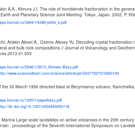
kin A.A., Kimura J.I. The role of hornblende fractionation in the gene
an Earth and Planetary Science Joint Meeting: Tokyo, Japan. 2002. P. K
/repo.kscnet.ru/3464/1/k080-p004_e.pdf
hi, Ariskin Alexei A., Ozerov Alexey Yu. Decoding crystal fractionatio
ral and bulk rock compositions // Journal of Volcanology and Geotherm
eores.2013.01.003
/repo.kscnet.ru/2546/1/2013_Almeev-Bezy.pdf
ttp://www.sciencedirect.com/science/article/pii/S0377027313000139
 the 30 March 1956 directed blast at Bezymianny volcano, Kamchatka, Ru
/repo.kscnet.ru/1330/1/paperbezy.pdf
ttp://dx.doi.org/10.1007/s004450050118
Marina Large scale landslides on active volcanoes in the 20th century
rrain : proceedings of the Seventh International Symposium on Landsl