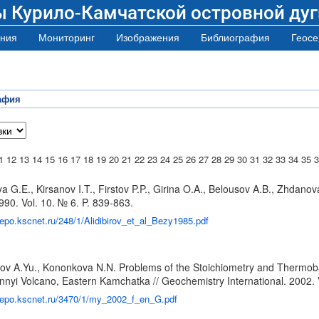
ы Курило-Камчатской островной дуг
ния
Мониторинг
Изображения
Библиография
Геосе
афия
1
12
13
14
15
16
17
18
19
20
21
22
23
24
25
26
27
28
29
30
31
32
33
34
35
3
a G.E., Kirsanov I.T., Firstov P.P., Girina O.A., Belousov A.B., Zhdano
90. Vol. 10. № 6. P. 839-863.
/repo.kscnet.ru/248/1/Alidibirov_et_al_Bezy1985.pdf
erov A.Yu., Kononkova N.N. Problems of the Stoichiometry and Therm
nyi Volcano, Eastern Kamchatka // Geochemistry International. 2002. V
/repo.kscnet.ru/3470/1/my_2002_f_en_G.pdf