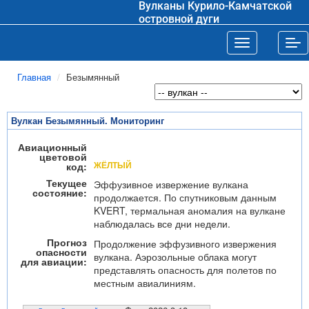
Вулканы Курило-Камчатской
островной дуги
Toggle navigat
Tog
Главная
Безымянный
Вулкан Безымянный. Мониторинг
Авиационный
цветовой
ЖЁЛТЫЙ
код:
Текущее
Эффузивное извержение вулкана
состояние:
продолжается. По спутниковым данным
KVERT, термальная аномалия на вулкане
наблюдалась все дни недели.
Прогноз
Продолжение эффузивного извержения
опасности
вулкана. Аэрозольные облака могут
для авиации:
представлять опасность для полетов по
местным авиалиниям.