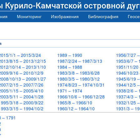
ы Курило-Камчатской островной дуг
ния
Мониторинг
Изображения
Библиография
Геосе
я
2015/1/1 – 2015/3/24
1989 – 1990
1956/7/27 
2013/8/15 – 2013/12/15
1987/2/24 – 1987/3/13
1953/6/7 –
2012/10/14 – 2013/1/10
1984 – 1988
1951/11/20
2009/9/16 – 2010/12/9
1983/3/8 – 1983/6/28
1946/10/23
2008/10/13 – 2009/1/27
1980/3/5 – 1980/3/12
1945/6/19 
2007/2/15 – 2007/7/26
1974/8/23 – 1974/10/31
1944/12/5 
2005/1/15 – 2005/4/10
1971 – 1974
1938/2/6 –
2003/5/11 – 2004/1/28
1966/10/6 – 1966/12/28
1937/4/3 –
1995/3/18 – 2000/9/22
1965/8 – 1966/10
1932/1/25 
1993/3/15 – 1994/10/2
1960/12 – 1964/10
1931/3 – 1
8 – 1791
72
70
67