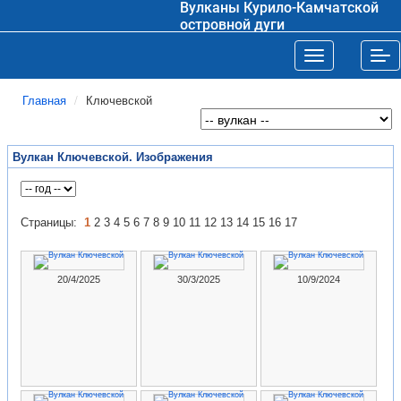
Вулканы Курило-Камчатской
островной дуги
Toggle navigat
Tog
Главная
Ключевской
Вулкан Ключевской. Изображения
Страницы:
1
2
3
4
5
6
7
8
9
10
11
12
13
14
15
16
17
20/4/2025
30/3/2025
10/9/2024