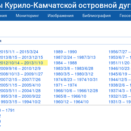
ы Курило-Камчатской островной дуг
ния
Мониторинг
Изображения
Библиография
Геосе
я
2015/1/1 – 2015/3/24
1989 – 1990
1956/7/27 
2013/8/15 – 2013/12/15
1987/2/24 – 1987/3/13
1953/6/7 –
2012/10/14 – 2013/1/10
1984 – 1988
1951/11/20
2009/9/16 – 2010/12/9
1983/3/8 – 1983/6/28
1946/10/23
2008/10/13 – 2009/1/27
1980/3/5 – 1980/3/12
1945/6/19 
2007/2/15 – 2007/7/26
1974/8/23 – 1974/10/31
1944/12/5 
2005/1/15 – 2005/4/10
1971 – 1974
1938/2/6 –
2003/5/11 – 2004/1/28
1966/10/6 – 1966/12/28
1937/4/3 –
1995/3/18 – 2000/9/22
1965/8 – 1966/10
1932/1/25 
1993/3/15 – 1994/10/2
1960/12 – 1964/10
1931/3 – 1
8 – 1791
72
70
67