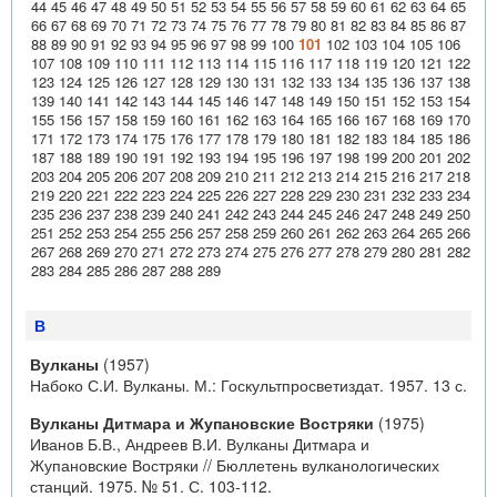
44
45
46
47
48
49
50
51
52
53
54
55
56
57
58
59
60
61
62
63
64
65
66
67
68
69
70
71
72
73
74
75
76
77
78
79
80
81
82
83
84
85
86
87
88
89
90
91
92
93
94
95
96
97
98
99
100
101
102
103
104
105
106
107
108
109
110
111
112
113
114
115
116
117
118
119
120
121
122
123
124
125
126
127
128
129
130
131
132
133
134
135
136
137
138
139
140
141
142
143
144
145
146
147
148
149
150
151
152
153
154
155
156
157
158
159
160
161
162
163
164
165
166
167
168
169
170
171
172
173
174
175
176
177
178
179
180
181
182
183
184
185
186
187
188
189
190
191
192
193
194
195
196
197
198
199
200
201
202
203
204
205
206
207
208
209
210
211
212
213
214
215
216
217
218
219
220
221
222
223
224
225
226
227
228
229
230
231
232
233
234
235
236
237
238
239
240
241
242
243
244
245
246
247
248
249
250
251
252
253
254
255
256
257
258
259
260
261
262
263
264
265
266
267
268
269
270
271
272
273
274
275
276
277
278
279
280
281
282
283
284
285
286
287
288
289
В
Вулканы
(1957)
Набоко С.И. Вулканы. М.: Госкультпросветиздат. 1957. 13 с.
Вулканы Дитмара и Жупановские Востряки
(1975)
Иванов Б.В., Андреев В.И. Вулканы Дитмара и
Жупановские Востряки // Бюллетень вулканологических
станций. 1975. № 51. С. 103-112.