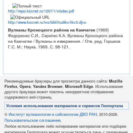
http://repo.kscnet.ru/1207/1/vlodav.pdf
http://www.kscnet.ru/ivs/bibl/trudikv/tkv3.djvu
Вулканы Кроноцкого района на Камчатке
(1969)
Федоренко С.И., Скрипко К.А. Вулканы Кроноцкого района
на Камчатке / Вулканы и извержения. / Отв. ред. Горшков
Г.С. М.: Наука. 1969. С. 98-121.
Рекомендуемые браузеры для просмотра данного сайта:
Mozilla
Firefox
,
Opera
,
Yandex Browser
,
Microsoft Edge
. Использование
другого браузера может повлечь некорректное отображение
содержимого веб-страниц.
Условия использования материалов и сервисов Геопортала
©
Институт вулканологии и сейсмологии ДВО РАН
, 2010-2026.
Пользовательское соглашение
.
Любое использование либо копирование материалов или подборки
материалов Геопортала может осуществляться лишь с разрешения