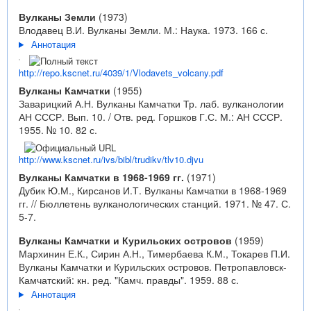
Вулканы Земли
(1973)
Влодавец В.И. Вулканы Земли. М.: Наука. 1973. 166 с.
Аннотация
http://repo.kscnet.ru/4039/1/Vlodavets_volcany.pdf
Вулканы Камчатки
(1955)
Заварицкий А.Н. Вулканы Камчатки Тр. лаб. вулканологии
АН СССР. Вып. 10. / Отв. ред. Горшков Г.С. М.: АН СССР.
1955. № 10. 82 с.
http://www.kscnet.ru/ivs/bibl/trudikv/tlv10.djvu
Вулканы Камчатки в 1968-1969 гг.
(1971)
Дубик Ю.М., Кирсанов И.Т. Вулканы Камчатки в 1968-1969
гг. // Бюллетень вулканологических станций. 1971. № 47. С.
5-7.
Вулканы Камчатки и Курильских островов
(1959)
Мархинин Е.К., Сирин А.Н., Тимербаева К.М., Токарев П.И.
Вулканы Камчатки и Курильских островов. Петропавловск-
Камчатский: кн. ред. "Камч. правды". 1959. 88 с.
Аннотация