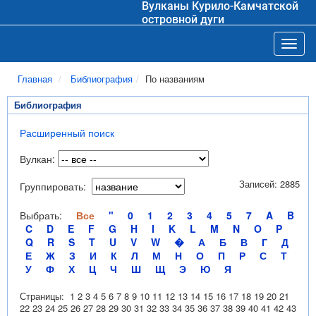
Вулканы Курило-Камчатской
островной дуги
Toggl
Главная
Библиография
По названиям
Библиография
Расширенный поиск
Вулкан:
Записей: 2885
Группировать:
Выбрать:
Все
"
0
1
2
3
4
5
7
A
B
C
D
E
F
G
H
I
K
L
M
N
O
P
Q
R
S
T
U
V
W
�
А
Б
В
Г
Д
Е
Ж
З
И
К
Л
М
Н
О
П
Р
С
Т
У
Ф
Х
Ц
Ч
Ш
Щ
Э
Ю
Я
Страницы:
1
2
3
4
5
6
7
8
9
10
11
12
13
14
15
16
17
18
19
20
21
22
23
24
25
26
27
28
29
30
31
32
33
34
35
36
37
38
39
40
41
42
43