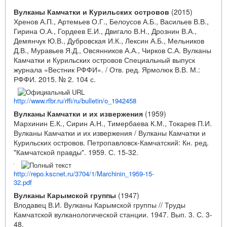
Вулканы Камчатки и Курильских островов
(2015)
Хренов А.П., Артемьев О.Г., Белоусов А.Б., Васильев В.В.,
Гирина О.А., Гордеев Е.И., Двигало В.Н., Дрознин В.А.,
Демянчук Ю.В., Дубровская И.К., Лексин А.Б., Мельников
Д.В., Муравьев Я.Д., Овсянников А.А., Чирков С.А. Вулканы
Камчатки и Курильских островов Специальный выпуск
журнала «Вестник РФФИ». / Отв. ред. Ярмолюк В.В. М.:
РФФИ. 2015. № 2. 104 с.
http://www.rfbr.ru/rffi/ru/bulletin/o_1942458
Вулканы Камчатки и их извержения
(1959)
Мархинин Е.К., Сирин А.Н., Тимербаева К.М., Токарев П.И.
Вулканы Камчатки и их извержения / Вулканы Камчатки и
Курильских островов. Петропавловск-Камчатский: Кн. ред.
"Камчатской правды". 1959. С. 15-32.
http://repo.kscnet.ru/3704/1/Marchinin_1959-15-
32.pdf
Вулканы Карымской группы
(1947)
Влодавец В.И. Вулканы Карымской группы // Труды
Камчатской вулканологической станции. 1947. Вып. 3. С. 3-
48.