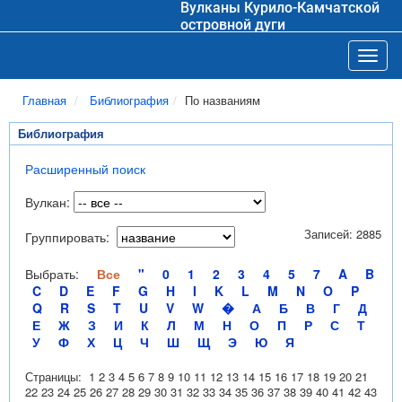
Вулканы Курило-Камчатской
островной дуги
Toggl
Главная
Библиография
По названиям
Библиография
Расширенный поиск
Вулкан:
Записей: 2885
Группировать:
Выбрать:
Все
"
0
1
2
3
4
5
7
A
B
C
D
E
F
G
H
I
K
L
M
N
O
P
Q
R
S
T
U
V
W
�
А
Б
В
Г
Д
Е
Ж
З
И
К
Л
М
Н
О
П
Р
С
Т
У
Ф
Х
Ц
Ч
Ш
Щ
Э
Ю
Я
Страницы:
1
2
3
4
5
6
7
8
9
10
11
12
13
14
15
16
17
18
19
20
21
22
23
24
25
26
27
28
29
30
31
32
33
34
35
36
37
38
39
40
41
42
43