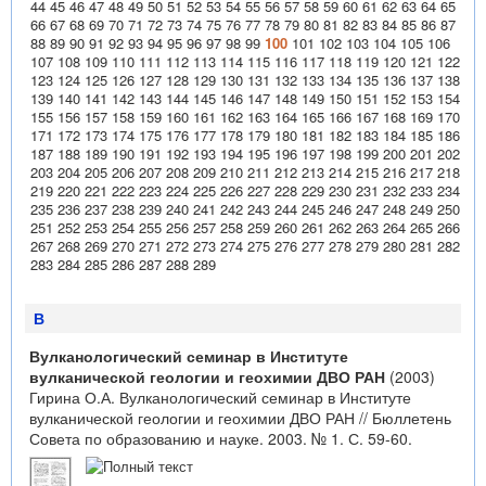
44
45
46
47
48
49
50
51
52
53
54
55
56
57
58
59
60
61
62
63
64
65
66
67
68
69
70
71
72
73
74
75
76
77
78
79
80
81
82
83
84
85
86
87
88
89
90
91
92
93
94
95
96
97
98
99
100
101
102
103
104
105
106
107
108
109
110
111
112
113
114
115
116
117
118
119
120
121
122
123
124
125
126
127
128
129
130
131
132
133
134
135
136
137
138
139
140
141
142
143
144
145
146
147
148
149
150
151
152
153
154
155
156
157
158
159
160
161
162
163
164
165
166
167
168
169
170
171
172
173
174
175
176
177
178
179
180
181
182
183
184
185
186
187
188
189
190
191
192
193
194
195
196
197
198
199
200
201
202
203
204
205
206
207
208
209
210
211
212
213
214
215
216
217
218
219
220
221
222
223
224
225
226
227
228
229
230
231
232
233
234
235
236
237
238
239
240
241
242
243
244
245
246
247
248
249
250
251
252
253
254
255
256
257
258
259
260
261
262
263
264
265
266
267
268
269
270
271
272
273
274
275
276
277
278
279
280
281
282
283
284
285
286
287
288
289
В
Вулканологический семинар в Институте
вулканической геологии и геохимии ДВО РАН
(2003)
Гирина О.А. Вулканологический семинар в Институте
вулканической геологии и геохимии ДВО РАН // Бюллетень
Совета по образованию и науке. 2003. № 1. С. 59-60.