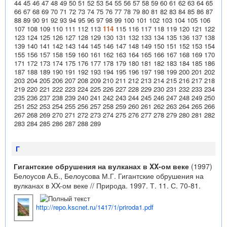
44
45
46
47
48
49
50
51
52
53
54
55
56
57
58
59
60
61
62
63
64
65
66
67
68
69
70
71
72
73
74
75
76
77
78
79
80
81
82
83
84
85
86
87
88
89
90
91
92
93
94
95
96
97
98
99
100
101
102
103
104
105
106
107
108
109
110
111
112
113
114
115
116
117
118
119
120
121
122
123
124
125
126
127
128
129
130
131
132
133
134
135
136
137
138
139
140
141
142
143
144
145
146
147
148
149
150
151
152
153
154
155
156
157
158
159
160
161
162
163
164
165
166
167
168
169
170
171
172
173
174
175
176
177
178
179
180
181
182
183
184
185
186
187
188
189
190
191
192
193
194
195
196
197
198
199
200
201
202
203
204
205
206
207
208
209
210
211
212
213
214
215
216
217
218
219
220
221
222
223
224
225
226
227
228
229
230
231
232
233
234
235
236
237
238
239
240
241
242
243
244
245
246
247
248
249
250
251
252
253
254
255
256
257
258
259
260
261
262
263
264
265
266
267
268
269
270
271
272
273
274
275
276
277
278
279
280
281
282
283
284
285
286
287
288
289
Г
Гигантские обрушения на вулканах в XX-ом веке
(1997)
Белоусов А.Б., Белоусова М.Г. Гигантские обрушения на
вулканах в XX-ом веке // Природа. 1997. Т. 11. С. 70-81.
http://repo.kscnet.ru/1417/1/priroda1.pdf