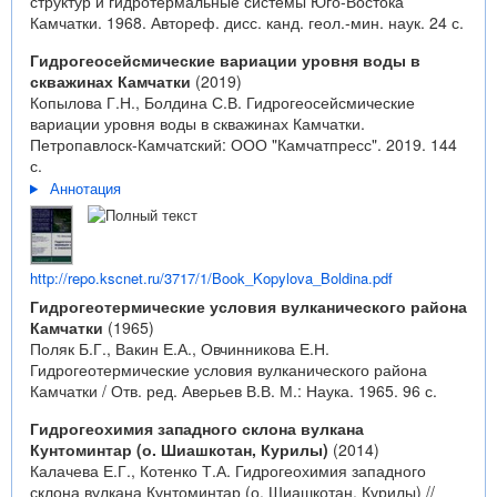
структур и гидротермальные системы Юго-Востока
Камчатки. 1968. Автореф. дисс. канд. геол.-мин. наук. 24 с.
Гидрогеосейсмические вариации уровня воды в
скважинах Камчатки
(2019)
Копылова Г.Н., Болдина С.В. Гидрогеосейсмические
вариации уровня воды в скважинах Камчатки.
Петропавлоск-Камчатский: ООО "Камчатпресс". 2019. 144
с.
Аннотация
http://repo.kscnet.ru/3717/1/Book_Kopylova_Boldina.pdf
Гидрогеотермические условия вулканического района
Камчатки
(1965)
Поляк Б.Г., Вакин Е.А., Овчинникова Е.Н.
Гидрогеотермические условия вулканического района
Камчатки / Отв. ред. Аверьев В.В. М.: Наука. 1965. 96 с.
Гидрогеохимия западного склона вулкана
Кунтоминтар (о. Шиашкотан, Курилы)
(2014)
Калачева Е.Г., Котенко Т.А. Гидрогеохимия западного
склона вулкана Кунтоминтар (о. Шиашкотан, Курилы) //