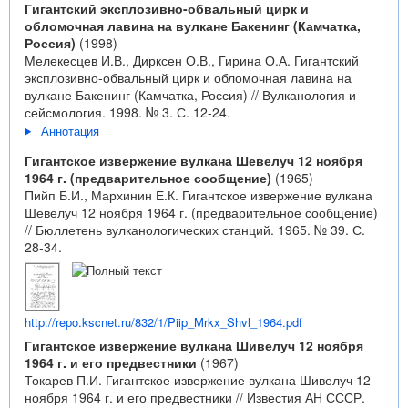
Гигантский эксплозивно-обвальный цирк и
обломочная лавина на вулкане Бакенинг (Камчатка,
Россия)
(1998)
Мелекесцев И.В., Дирксен О.В., Гирина О.А. Гигантский
эксплозивно-обвальный цирк и обломочная лавина на
вулкане Бакенинг (Камчатка, Россия) // Вулканология и
сейсмология. 1998. № 3. С. 12-24.
Аннотация
Гигантское извержение вулкана Шевелуч 12 ноября
1964 г. (предварительное сообщение)
(1965)
Пийп Б.И., Мархинин Е.К. Гигантское извержение вулкана
Шевелуч 12 ноября 1964 г. (предварительное сообщение)
// Бюллетень вулканологических станций. 1965. № 39. С.
28-34.
http://repo.kscnet.ru/832/1/Piip_Mrkx_Shvl_1964.pdf
Гигантское извержение вулкана Шивелуч 12 ноября
1964 г. и его предвестники
(1967)
Токарев П.И. Гигантское извержение вулкана Шивелуч 12
ноября 1964 г. и его предвестники // Известия АН СССР.