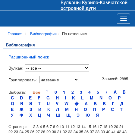
Вулканы Курило-Камчатской
островной дуги
Toggl
Главная
Библиография
По названиям
Библиография
Расширенный поиск
Вулкан:
Записей: 2885
Группировать:
Выбрать:
Все
"
0
1
2
3
4
5
7
A
B
C
D
E
F
G
H
I
K
L
M
N
O
P
Q
R
S
T
U
V
W
�
А
Б
В
Г
Д
Е
Ж
З
И
К
Л
М
Н
О
П
Р
С
Т
У
Ф
Х
Ц
Ч
Ш
Щ
Э
Ю
Я
Страницы:
1
2
3
4
5
6
7
8
9
10
11
12
13
14
15
16
17
18
19
20
21
22
23
24
25
26
27
28
29
30
31
32
33
34
35
36
37
38
39
40
41
42
43