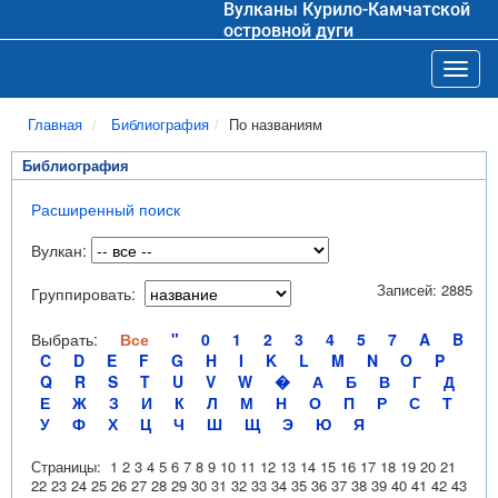
Вулканы Курило-Камчатской
островной дуги
Toggl
Главная
Библиография
По названиям
Библиография
Расширенный поиск
Вулкан:
Записей: 2885
Группировать:
Выбрать:
Все
"
0
1
2
3
4
5
7
A
B
C
D
E
F
G
H
I
K
L
M
N
O
P
Q
R
S
T
U
V
W
�
А
Б
В
Г
Д
Е
Ж
З
И
К
Л
М
Н
О
П
Р
С
Т
У
Ф
Х
Ц
Ч
Ш
Щ
Э
Ю
Я
Страницы:
1
2
3
4
5
6
7
8
9
10
11
12
13
14
15
16
17
18
19
20
21
22
23
24
25
26
27
28
29
30
31
32
33
34
35
36
37
38
39
40
41
42
43