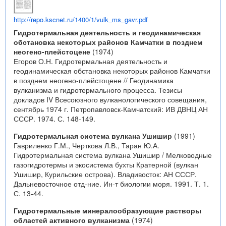
http://repo.kscnet.ru/1400/1/vulk_ms_gavr.pdf
Гидротермальная деятельность и геодинамическая
обстановка некоторых районов Камчатки в позднем
неогено-плейстоцене
(1974)
Егоров О.Н. Гидротермальная деятельность и
геодинамическая обстановка некоторых районов Камчатки
в позднем неогено-плейстоцене // Геодинамика
вулканизма и гидротермального процесса. Тезисы
докладов IV Всесоюзного вулканологического совещания,
сентябрь 1974 г. Петропавловск-Камчатский: ИВ ДВНЦ АН
СССР. 1974. С. 148-149.
Гидротермальная система вулкана Ушишир
(1991)
Гавриленко Г.М., Черткова Л.В., Таран Ю.А.
Гидротермальная система вулкана Ушишир / Мелководные
газогидротермы и экосистема бухты Кратерной (вулкан
Ушишир, Курильские острова). Владивосток: АН СССР.
Дальневосточное отд-ние. Ин-т биологии моря. 1991. Т. 1.
С. 13-44.
Гидротермальные минералообразующие растворы
областей активного вулканизма
(1974)