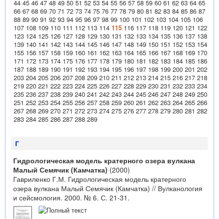
44
45
46
47
48
49
50
51
52
53
54
55
56
57
58
59
60
61
62
63
64
65
66
67
68
69
70
71
72
73
74
75
76
77
78
79
80
81
82
83
84
85
86
87
88
89
90
91
92
93
94
95
96
97
98
99
100
101
102
103
104
105
106
107
108
109
110
111
112
113
114
115
116
117
118
119
120
121
122
123
124
125
126
127
128
129
130
131
132
133
134
135
136
137
138
139
140
141
142
143
144
145
146
147
148
149
150
151
152
153
154
155
156
157
158
159
160
161
162
163
164
165
166
167
168
169
170
171
172
173
174
175
176
177
178
179
180
181
182
183
184
185
186
187
188
189
190
191
192
193
194
195
196
197
198
199
200
201
202
203
204
205
206
207
208
209
210
211
212
213
214
215
216
217
218
219
220
221
222
223
224
225
226
227
228
229
230
231
232
233
234
235
236
237
238
239
240
241
242
243
244
245
246
247
248
249
250
251
252
253
254
255
256
257
258
259
260
261
262
263
264
265
266
267
268
269
270
271
272
273
274
275
276
277
278
279
280
281
282
283
284
285
286
287
288
289
Г
Гидрологическая модель кратерного озера вулкана
Малый Семячик (Камчатка)
(2000)
Гавриленко Г.М. Гидрологическая модель кратерного
озера вулкана Малый Семячик (Камчатка) // Вулканология
и сейсмология. 2000. № 6. С. 21-31.