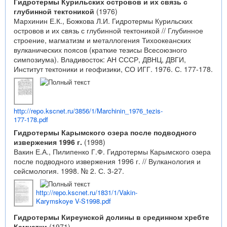
Гидротермы Курильских островов и их связь с
глубинной тектоникой
(1976)
Мархинин Е.К., Божкова Л.И. Гидротермы Курильских
островов и их связь с глубинной тектоникой // Глубинное
строение, магматизм и металлогения Тихоокеанских
вулканических поясов (краткие тезисы Всесоюзного
симпозиума). Владивосток: АН СССР, ДВНЦ, ДВГИ,
Институт тектоники и геофизики, СО ИГГ. 1976. С. 177-178.
http://repo.kscnet.ru/3856/1/Marchinin_1976_tezis-
177-178.pdf
Гидротермы Карымского озера после подводного
извержения 1996 г.
(1998)
Вакин Е.А., Пилипенко Г.Ф. Гидротермы Карымского озера
после подводного извержения 1996 г. // Вулканология и
сейсмология. 1998. № 2. С. 3-27.
http://repo.kscnet.ru/1831/1/Vakin-
Karymskoye V-S1998.pdf
Гидротермы Киреунской долины в срединном хребте
Камчатки
(1971)