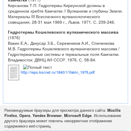
Кирсанова Т.П. Гидротермы Киреунской долины в
срединном хребте Камчатки // Вулканизм и глубины Земли.
Материалы III Всесоюзного вулканологического
совещания, 28-31 мая 1969 г., Львов. 1971. С. 239-246.
Гидротермы Кошелевского вулканического массива
(1976)
Вакин Е.А., Декусар З.Б., Сережников А.И., Спиченкова
М.В. Гидротермы Кошелевского вулканического массива /
Гидротермальные системы и термальные поля Камчатки.
Владивосток: ДВНЦ АН СССР. 1976. С. 58-84.
http://repo.kscnet.ru/1840/1/Vakin_1976.pdf
Рекомендуемые браузеры для просмотра данного сайта:
Mozilla
Firefox
,
Opera
,
Yandex Browser
,
Microsoft Edge
. Использование
другого браузера может повлечь некорректное отображение
содержимого веб-страниц.