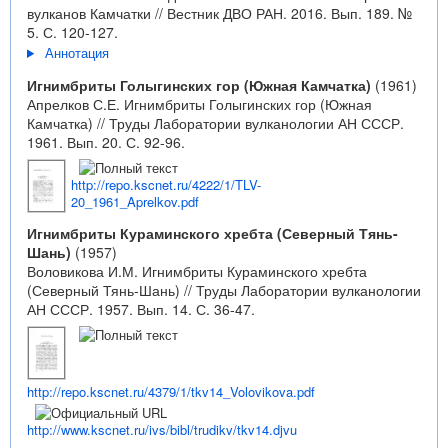
вулканов Камчатки // Вестник ДВО РАН. 2016. Вып. 189. №
5. С. 120-127.
Аннотация
Игнимбриты Голыгинских гор (Южная Камчатка)
(1961)
Апрелков С.Е. Игнимбриты Голыгинских гор (Южная
Камчатка) // Труды Лаборатории вулканологии АН СССР.
1961. Вып. 20. С. 92-96.
http://repo.kscnet.ru/4222/1/TLV-
20_1961_Aprelkov.pdf
Игнимбриты Кураминского хребта (Северный Тянь-
Шань)
(1957)
Воловикова И.М. Игнимбриты Кураминского хребта
(Северный Тянь-Шань) // Труды Лаборатории вулканологии
АН СССР. 1957. Вып. 14. С. 36-47.
http://repo.kscnet.ru/4379/1/tkv14_Volovikova.pdf
http://www.kscnet.ru/ivs/bibl/trudikv/tkv14.djvu