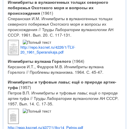
Игнимбриты в вулканогенных толщах северного
побережья Охотского моря и вопросы их
происхождения
(1961)
Сперанская И.М. Игнимбриты в вулканогенных толщах
северного побережья Охотского моря и вопросы их
происхождения // Труды Лаборатории вулканологии АН
СССР. 1961. Вып. 20. С. 117-131.
http://repo.kscnet.ru/4226/1/TLV-
20_1961_Speranskaja.pdf
Игнимбриты вулкана Горелого
(1964)
Кирсанов И.Т., Федоров М.В. Игнимбриты вулкана
Горелого // Проблемы вулканизма. 1964. С. 45-47.
Игнимбриты и туфовые лавы; ещё о природе артик-
туфа
(1957)
Петров В.П. Игнимбриты и туфовые лавы; ещё о природе
артик-туфа // Труды Лаборатории вулканологии АН СССР.
1957. Вып. 14. С. 17-35.
http://repo.kscnet.ru/4377/1/tkv14_Petrov.pdf