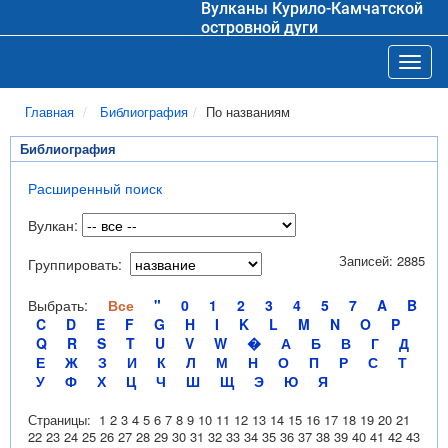
Вулканы Курило-Камчатской
островной дуги
Toggl
Главная
Библиография
По названиям
Библиография
Расширенный поиск
Вулкан:
Записей: 2885
Группировать:
Выбрать:
Все
"
0
1
2
3
4
5
7
A
B
C
D
E
F
G
H
I
K
L
M
N
O
P
Q
R
S
T
U
V
W
�
А
Б
В
Г
Д
Е
Ж
З
И
К
Л
М
Н
О
П
Р
С
Т
У
Ф
Х
Ц
Ч
Ш
Щ
Э
Ю
Я
Страницы:
1
2
3
4
5
6
7
8
9
10
11
12
13
14
15
16
17
18
19
20
21
22
23
24
25
26
27
28
29
30
31
32
33
34
35
36
37
38
39
40
41
42
43