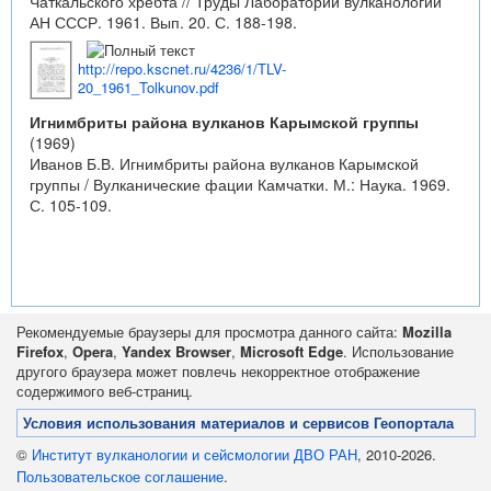
Чаткальского хребта // Труды Лаборатории вулканологии
АН СССР. 1961. Вып. 20. С. 188-198.
http://repo.kscnet.ru/4236/1/TLV-
20_1961_Tolkunov.pdf
Игнимбриты района вулканов Карымской группы
(1969)
Иванов Б.В. Игнимбриты района вулканов Карымской
группы / Вулканические фации Камчатки. М.: Наука. 1969.
С. 105-109.
Рекомендуемые браузеры для просмотра данного сайта:
Mozilla
Firefox
,
Opera
,
Yandex Browser
,
Microsoft Edge
. Использование
другого браузера может повлечь некорректное отображение
содержимого веб-страниц.
Условия использования материалов и сервисов Геопортала
©
Институт вулканологии и сейсмологии ДВО РАН
, 2010-2026.
Пользовательское соглашение
.