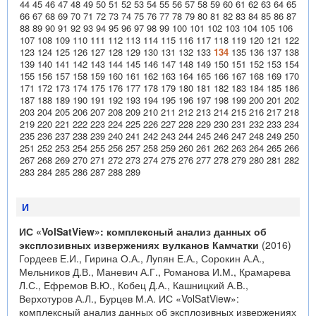
44
45
46
47
48
49
50
51
52
53
54
55
56
57
58
59
60
61
62
63
64
65
66
67
68
69
70
71
72
73
74
75
76
77
78
79
80
81
82
83
84
85
86
87
88
89
90
91
92
93
94
95
96
97
98
99
100
101
102
103
104
105
106
107
108
109
110
111
112
113
114
115
116
117
118
119
120
121
122
123
124
125
126
127
128
129
130
131
132
133
134
135
136
137
138
139
140
141
142
143
144
145
146
147
148
149
150
151
152
153
154
155
156
157
158
159
160
161
162
163
164
165
166
167
168
169
170
171
172
173
174
175
176
177
178
179
180
181
182
183
184
185
186
187
188
189
190
191
192
193
194
195
196
197
198
199
200
201
202
203
204
205
206
207
208
209
210
211
212
213
214
215
216
217
218
219
220
221
222
223
224
225
226
227
228
229
230
231
232
233
234
235
236
237
238
239
240
241
242
243
244
245
246
247
248
249
250
251
252
253
254
255
256
257
258
259
260
261
262
263
264
265
266
267
268
269
270
271
272
273
274
275
276
277
278
279
280
281
282
283
284
285
286
287
288
289
И
ИС «VolSatView»: комплексный анализ данных об
эксплозивных извержениях вулканов Камчатки
(2016)
Гордеев Е.И., Гирина О.А., Лупян Е.А., Сорокин А.А.,
Мельников Д.В., Маневич А.Г., Романова И.М., Крамарева
Л.С., Ефремов В.Ю., Кобец Д.А., Кашницкий А.В.,
Верхотуров А.Л., Бурцев М.А. ИС «VolSatView»:
комплексный анализ данных об эксплозивных извержениях