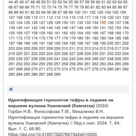
44
45
46
47
48
49
50
51
52
53
54
55
56
57
58
59
60
61
62
63
64
65
66
67
68
69
70
71
72
73
74
75
76
77
78
79
80
81
82
83
84
85
86
87
88
89
90
91
92
93
94
95
96
97
98
99
100
101
102
103
104
105
106
107
108
109
110
111
112
113
114
115
116
117
118
119
120
121
122
123
124
125
126
127
128
129
130
131
132
133
134
135
136
137
138
139
140
141
142
143
144
145
146
147
148
149
150
151
152
153
154
155
156
157
158
159
160
161
162
163
164
165
166
167
168
169
170
171
172
173
174
175
176
177
178
179
180
181
182
183
184
185
186
187
188
189
190
191
192
193
194
195
196
197
198
199
200
201
202
203
204
205
206
207
208
209
210
211
212
213
214
215
216
217
218
219
220
221
222
223
224
225
226
227
228
229
230
231
232
233
234
235
236
237
238
239
240
241
242
243
244
245
246
247
248
249
250
251
252
253
254
255
256
257
258
259
260
261
262
263
264
265
266
267
268
269
270
271
272
273
274
275
276
277
278
279
280
281
282
283
284
285
286
287
288
289
И
Идентификация горизонтов тефры в леднике на
вершине вулкана Ушковский (Камчатка)
(2024)
Горбач Н.В., Философова Т.М., Михаленко В.Н.
Идентификация горизонтов тефры в леднике на вершине
вулкана Ушковский (Камчатка) // Лёд и снег. 2024. Т. 64.
Вып. 1. С. 66-80.
https://doi.org/10.31857/S2076673424010053