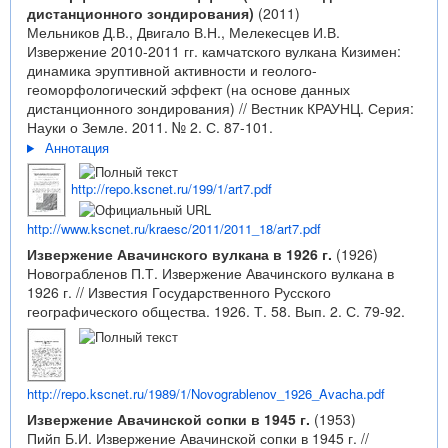
дистанционного зондирования)
(2011)
Мельников Д.В., Двигало В.Н., Мелекесцев И.В.
Извержение 2010-2011 гг. камчатского вулкана Кизимен:
динамика эруптивной активности и геолого-
геоморфологический эффект (на основе данных
дистанционного зондирования) // Вестник КРАУНЦ. Серия:
Науки о Земле. 2011. № 2. С. 87-101.
Аннотация
http://repo.kscnet.ru/199/1/art7.pdf
http://www.kscnet.ru/kraesc/2011/2011_18/art7.pdf
Извержение Авачинского вулкана в 1926 г.
(1926)
Новограбленов П.Т. Извержение Авачинского вулкана в
1926 г. // Известия Государственного Русского
географического общества. 1926. Т. 58. Вып. 2. С. 79-92.
http://repo.kscnet.ru/1989/1/Novograblenov_1926_Avacha.pdf
Извержение Авачинской сопки в 1945 г.
(1953)
Пийп Б.И. Извержение Авачинской сопки в 1945 г. //