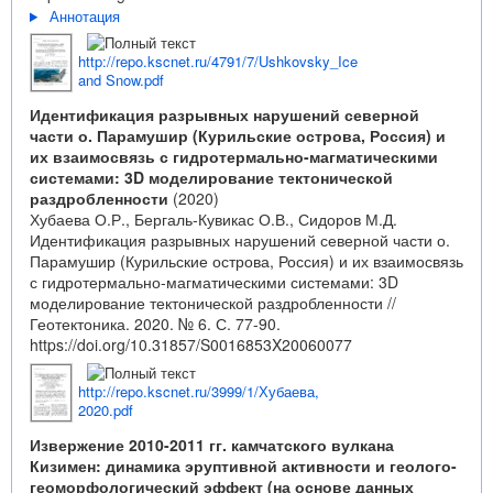
Аннотация
http://repo.kscnet.ru/4791/7/Ushkovsky_Ice
and Snow.pdf
Идентификация разрывных нарушений северной
части о. Парамушир (Курильские острова, Россия) и
их взаимосвязь с гидротермально-магматическими
системами: 3D моделирование тектонической
раздробленности
(2020)
Хубаева О.Р., Бергаль-Кувикас О.В., Сидоров М.Д.
Идентификация разрывных нарушений северной части о.
Парамушир (Курильские острова, Россия) и их взаимосвязь
с гидротермально-магматическими системами: 3D
моделирование тектонической раздробленности //
Геотектоника. 2020. № 6. С. 77-90.
https://doi.org/10.31857/S0016853X20060077
http://repo.kscnet.ru/3999/1/Хубаева,
2020.pdf
Извержение 2010-2011 гг. камчатского вулкана
Кизимен: динамика эруптивной активности и геолого-
геоморфологический эффект (на основе данных