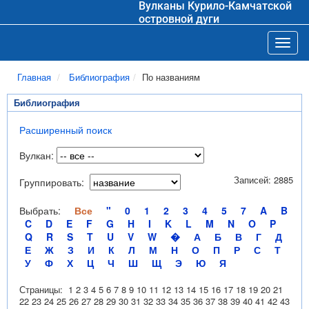
Вулканы Курило-Камчатской
островной дуги
Toggl
Главная
Библиография
По названиям
Библиография
Расширенный поиск
Вулкан:
Записей: 2885
Группировать:
Выбрать:
Все
"
0
1
2
3
4
5
7
A
B
C
D
E
F
G
H
I
K
L
M
N
O
P
Q
R
S
T
U
V
W
�
А
Б
В
Г
Д
Е
Ж
З
И
К
Л
М
Н
О
П
Р
С
Т
У
Ф
Х
Ц
Ч
Ш
Щ
Э
Ю
Я
Страницы:
1
2
3
4
5
6
7
8
9
10
11
12
13
14
15
16
17
18
19
20
21
22
23
24
25
26
27
28
29
30
31
32
33
34
35
36
37
38
39
40
41
42
43