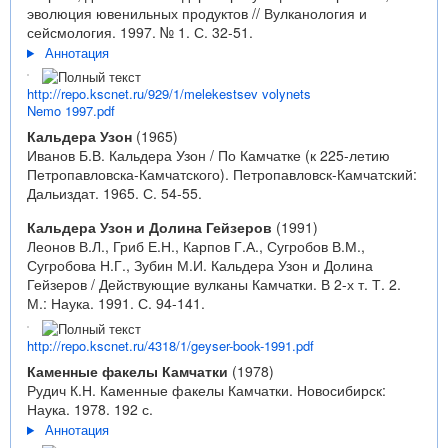
эволюция ювенильных продуктов // Вулканология и
сейсмология. 1997. № 1. С. 32-51.
Аннотация
http://repo.kscnet.ru/929/1/melekestsev volynets
Nemo 1997.pdf
Кальдера Узон
(1965)
Иванов Б.В. Кальдера Узон / По Камчатке (к 225-летию
Петропавловска-Камчатского). Петропавловск-Камчатский:
Дальиздат. 1965. С. 54-55.
Кальдера Узон и Долина Гейзеров
(1991)
Леонов В.Л., Гриб Е.Н., Карпов Г.А., Сугробов В.М.,
Сугробова Н.Г., Зубин М.И. Кальдера Узон и Долина
Гейзеров / Действующие вулканы Камчатки. В 2-х т. Т. 2.
М.: Наука. 1991. С. 94-141.
http://repo.kscnet.ru/4318/1/geyser-book-1991.pdf
Каменные факелы Камчатки
(1978)
Рудич К.Н. Каменные факелы Камчатки. Новосибирск:
Наука. 1978. 192 с.
Аннотация