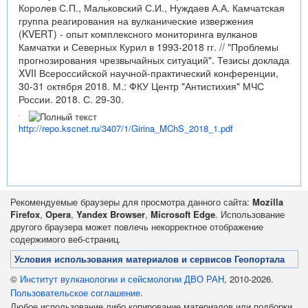
Королев С.П., Мальковский С.И., Нуждаев А.А. Камчатская
группа реагирования на вулканические извержения
(KVERT) - опыт комплексного мониторинга вулканов
Камчатки и Северных Курил в 1993-2018 гг. // "Проблемы
прогнозирования чрезвычайных ситуаций". Тезисы доклада
XVII Всероссийской научной-практический конференции,
30-31 октября 2018. М.: ФКУ Центр "Антистихия" МЧС
России. 2018. С. 29-30.
http://repo.kscnet.ru/3407/1/Girina_MChS_2018_1.pdf
Рекомендуемые браузеры для просмотра данного сайта:
Mozilla
Firefox
,
Opera
,
Yandex Browser
,
Microsoft Edge
. Использование
другого браузера может повлечь некорректное отображение
содержимого веб-страниц.
Условия использования материалов и сервисов Геопортала
©
Институт вулканологии и сейсмологии ДВО РАН
, 2010-2026.
Пользовательское соглашение
.
Любое использование либо копирование материалов или подборки