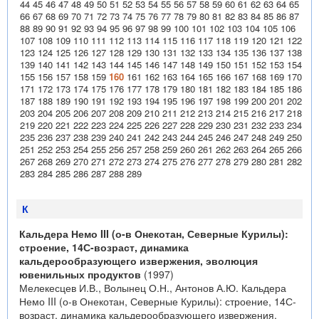
44
45
46
47
48
49
50
51
52
53
54
55
56
57
58
59
60
61
62
63
64
65
66
67
68
69
70
71
72
73
74
75
76
77
78
79
80
81
82
83
84
85
86
87
88
89
90
91
92
93
94
95
96
97
98
99
100
101
102
103
104
105
106
107
108
109
110
111
112
113
114
115
116
117
118
119
120
121
122
123
124
125
126
127
128
129
130
131
132
133
134
135
136
137
138
139
140
141
142
143
144
145
146
147
148
149
150
151
152
153
154
155
156
157
158
159
160
161
162
163
164
165
166
167
168
169
170
171
172
173
174
175
176
177
178
179
180
181
182
183
184
185
186
187
188
189
190
191
192
193
194
195
196
197
198
199
200
201
202
203
204
205
206
207
208
209
210
211
212
213
214
215
216
217
218
219
220
221
222
223
224
225
226
227
228
229
230
231
232
233
234
235
236
237
238
239
240
241
242
243
244
245
246
247
248
249
250
251
252
253
254
255
256
257
258
259
260
261
262
263
264
265
266
267
268
269
270
271
272
273
274
275
276
277
278
279
280
281
282
283
284
285
286
287
288
289
К
Кальдера Немо III (о-в Онекотан, Северные Курилы):
строение, 14С-возраст, динамика
кальдерообразующего извержения, эволюция
ювенильных продуктов
(1997)
Мелекесцев И.В., Волынец О.Н., Антонов А.Ю. Кальдера
Немо III (о-в Онекотан, Северные Курилы): строение, 14С-
возраст, динамика кальдерообразующего извержения,