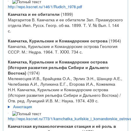
http://repo.kscnet.ru/146/1/Rudich_1978.pdf
Камчатка и ее обитатели
(1899)
Маргаритов В. Камчатка и ее обитатели Зап. Приамурского
отдела Имп. Русск. Геогр. об-ва. 1899. Т. V. № Вып. I. 144
с.
Камчатка, Курильские и Командорские острова
(1964)
Камчатка, Курильские и Командорские острова Геология
СССР. М.: Недра. 1964. Т. XXXI. 734 с.
Камчатка, Курильские и Командорские острова
(История развития рельефа Сибири и Дальнего
Востока)
(1974)
Мелекесцев И.В., Брайцева О.А., Эрлих Э.Н., Шанцер А.Е.,
Челебаева А.И., Лупикина Е.Г., Егорова И.А., Кожемяка
Н.Н. Камчатка, Курильские и Командорские острова
(История развития рельефа Сибири и Дальнего Востока) /
Отв. ред. Лучицкий И.В. М.: Наука. 1974. 439 с.
Аннотация
http://repo.kscnet.ru/773/1/kamchatka_kurilskie_i_komandorskie_ostrov
Камчатская вулканологическая станция и её роль в