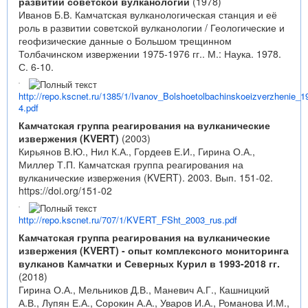
развитии советской вулканологии
(1978)
Иванов Б.В. Камчатская вулканологическая станция и её
роль в развитии советской вулканологии / Геологические и
геофизические данные о Большом трещинном
Толбачинском извержении 1975-1976 гг.. М.: Наука. 1978.
С. 6-10.
http://repo.kscnet.ru/1385/1/Ivanov_Bolshoetolbachinskoeizverzhenie_1
4.pdf
Камчатская группа реагирования на вулканические
извержения (KVERT)
(2003)
Кирьянов В.Ю., Нил К.А., Гордеев Е.И., Гирина О.А.,
Миллер Т.П. Камчатская группа реагирования на
вулканические извержения (KVERT). 2003. Вып. 151-02.
https://doi.org/151-02
http://repo.kscnet.ru/707/1/KVERT_FSht_2003_rus.pdf
Камчатская группа реагирования на вулканические
извержения (KVERT) - опыт комплексного мониторинга
вулканов Камчатки и Северных Курил в 1993-2018 гг.
(2018)
Гирина О.А., Мельников Д.В., Маневич А.Г., Кашницкий
А.В., Лупян Е.А., Сорокин А.А., Уваров И.А., Романова И.М.,