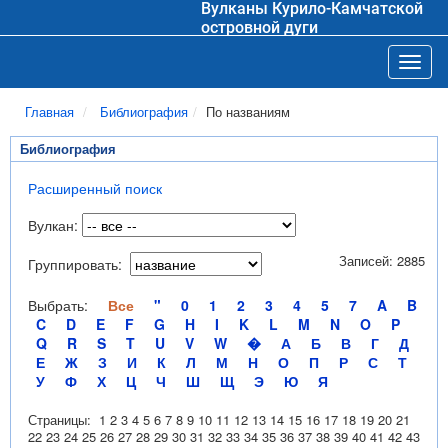
Вулканы Курило-Камчатской
островной дуги
Toggl
Главная
Библиография
По названиям
Библиография
Расширенный поиск
Вулкан:
Записей: 2885
Группировать:
Выбрать:
Все
"
0
1
2
3
4
5
7
A
B
C
D
E
F
G
H
I
K
L
M
N
O
P
Q
R
S
T
U
V
W
�
А
Б
В
Г
Д
Е
Ж
З
И
К
Л
М
Н
О
П
Р
С
Т
У
Ф
Х
Ц
Ч
Ш
Щ
Э
Ю
Я
Страницы:
1
2
3
4
5
6
7
8
9
10
11
12
13
14
15
16
17
18
19
20
21
22
23
24
25
26
27
28
29
30
31
32
33
34
35
36
37
38
39
40
41
42
43