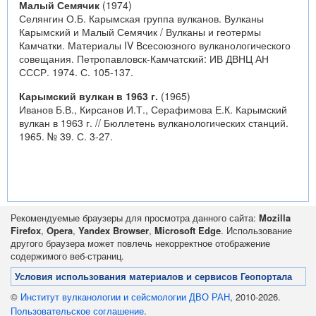
Малый Семячик
(1974)
Селянгин О.Б. Карымская группа вулканов. Вулканы
Карымский и Малый Семячик / Вулканы и геотермы
Камчатки. Материалы IV Всесоюзного вулканологического
совещания. Петропавловск-Камчатский: ИВ ДВНЦ АН
СССР. 1974. С. 105-137.
Карымский вулкан в 1963 г.
(1965)
Иванов Б.В., Кирсанов И.Т., Серафимова Е.К. Карымский
вулкан в 1963 г. // Бюллетень вулканологических станций.
1965. № 39. С. 3-27.
Рекомендуемые браузеры для просмотра данного сайта:
Mozilla
Firefox
,
Opera
,
Yandex Browser
,
Microsoft Edge
. Использование
другого браузера может повлечь некорректное отображение
содержимого веб-страниц.
Условия использования материалов и сервисов Геопортала
©
Институт вулканологии и сейсмологии ДВО РАН
, 2010-2026.
Пользовательское соглашение
.