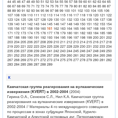
44
45
46
47
48
49
50
51
52
53
54
55
56
57
58
59
60
61
62
63
64
65
66
67
68
69
70
71
72
73
74
75
76
77
78
79
80
81
82
83
84
85
86
87
88
89
90
91
92
93
94
95
96
97
98
99
100
101
102
103
104
105
106
107
108
109
110
111
112
113
114
115
116
117
118
119
120
121
122
123
124
125
126
127
128
129
130
131
132
133
134
135
136
137
138
139
140
141
142
143
144
145
146
147
148
149
150
151
152
153
154
155
156
157
158
159
160
161
162
163
164
165
166
167
168
169
170
171
172
173
174
175
176
177
178
179
180
181
182
183
184
185
186
187
188
189
190
191
192
193
194
195
196
197
198
199
200
201
202
203
204
205
206
207
208
209
210
211
212
213
214
215
216
217
218
219
220
221
222
223
224
225
226
227
228
229
230
231
232
233
234
235
236
237
238
239
240
241
242
243
244
245
246
247
248
249
250
251
252
253
254
255
256
257
258
259
260
261
262
263
264
265
266
267
268
269
270
271
272
273
274
275
276
277
278
279
280
281
282
283
284
285
286
287
288
289
К
Камчатская группа реагирования на вулканические
извержения (KVERT) в 2002-2004
(2004)
Гирина О.А., Сенюков С.Л., Нил К.А. Камчатская группа
реагирования на вулканические извержения (KVERT) в
2002-2004 // Материалы 4-го международного совещания
по процессам в зонах субдукции Японской, Курило-
Камчатской и Алеутской островных дуг. Петропавловск-