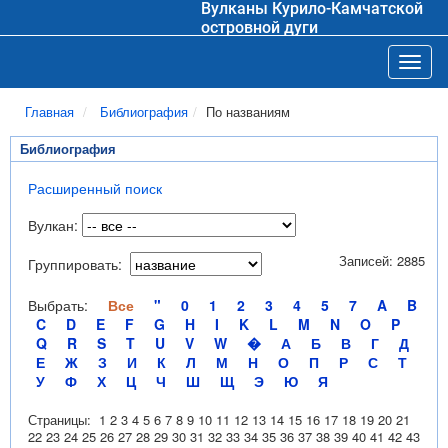
Вулканы Курило-Камчатской
островной дуги
Toggl
Главная
Библиография
По названиям
Библиография
Расширенный поиск
Вулкан:
Записей: 2885
Группировать:
Выбрать:
Все
"
0
1
2
3
4
5
7
A
B
C
D
E
F
G
H
I
K
L
M
N
O
P
Q
R
S
T
U
V
W
�
А
Б
В
Г
Д
Е
Ж
З
И
К
Л
М
Н
О
П
Р
С
Т
У
Ф
Х
Ц
Ч
Ш
Щ
Э
Ю
Я
Страницы:
1
2
3
4
5
6
7
8
9
10
11
12
13
14
15
16
17
18
19
20
21
22
23
24
25
26
27
28
29
30
31
32
33
34
35
36
37
38
39
40
41
42
43