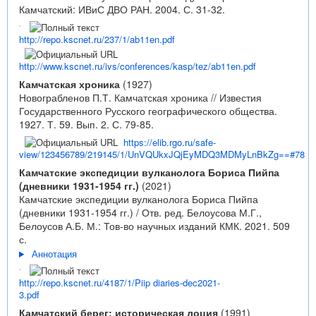
Камчатский: ИВиС ДВО РАН. 2004. С. 31-32.
http://repo.kscnet.ru/237/1/ab11en.pdf
http://www.kscnet.ru/ivs/conferences/kasp/tez/ab11en.pdf
Камчатская хроника
(1927)
Новограбленов П.Т. Камчатская хроника // Известия
Государственного Русского географического общества.
1927. Т. 59. Вып. 2. С. 79-85.
https://elib.rgo.ru/safe-
view/123456789/219145/1/UnVQUkxJQjEyMDQ3MDMyLnBkZg==#78
Камчатские экспедиции вулканолога Бориса Пийпа
(дневники 1931-1954 гг.)
(2021)
Камчатские экспедиции вулканолога Бориса Пийпа
(дневники 1931-1954 гг.) / Отв. ред. Белоусова М.Г.,
Белоусов А.Б. М.: Тов-во научных изданий КМК. 2021. 509
с.
Аннотация
http://repo.kscnet.ru/4187/1/Piip diaries-dec2021-
3.pdf
Камчатский берег: историческая лоция
(1991)