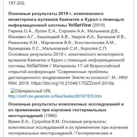
197-202.
Основные результаты 2019 г. комплексного
мониторинга вулканов Камчатки и Курил с помощью
информационной системы VolSatView
(2019)
Гирина О.А., Лупян Е.А., Сорокин А.А., Мельников Д.В.,
Маневич А.Г., Кашницкий А.В., Уваров И.А., Балашов И.В.,
Романова И.М., Марченков В.В., Константинова А.М.,
Крамарева Л.С., Мальковский С.И., Королев С.П.
Основные результаты 2019 г. комплексного мониторинга
вулканов Камчатки и Курил с помощью информационной
системы VolSatView // Материалы 17-ой Всероссийской
открытой конференции "Современные проблемы
дистанционного зондирования Земли из космоса". М.: ИКИ
РАН. 2019.
https://doi.org/10.21046/17DZZconf-2019a
http://conf.rse.geosmis.ru/files/books/2019/7370.htm
Основные результаты комплексных исследований и
их применение при изучении геотермальных
месторождений
(1986)
Вакин Е.А., Сугробов В.М. Основные результаты
комплексных исследований и их применение при изучении
геотермальных месторождений / Геотермические и