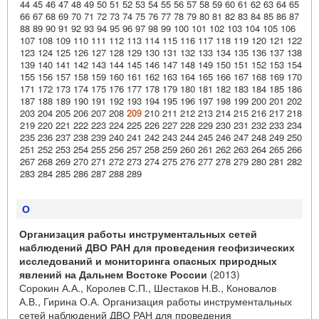
44
45
46
47
48
49
50
51
52
53
54
55
56
57
58
59
60
61
62
63
64
65
66
67
68
69
70
71
72
73
74
75
76
77
78
79
80
81
82
83
84
85
86
87
88
89
90
91
92
93
94
95
96
97
98
99
100
101
102
103
104
105
106
107
108
109
110
111
112
113
114
115
116
117
118
119
120
121
122
123
124
125
126
127
128
129
130
131
132
133
134
135
136
137
138
139
140
141
142
143
144
145
146
147
148
149
150
151
152
153
154
155
156
157
158
159
160
161
162
163
164
165
166
167
168
169
170
171
172
173
174
175
176
177
178
179
180
181
182
183
184
185
186
187
188
189
190
191
192
193
194
195
196
197
198
199
200
201
202
203
204
205
206
207
208
209
210
211
212
213
214
215
216
217
218
219
220
221
222
223
224
225
226
227
228
229
230
231
232
233
234
235
236
237
238
239
240
241
242
243
244
245
246
247
248
249
250
251
252
253
254
255
256
257
258
259
260
261
262
263
264
265
266
267
268
269
270
271
272
273
274
275
276
277
278
279
280
281
282
283
284
285
286
287
288
289
О
Организация работы инструментальных сетей
наблюдений ДВО РАН для проведения геофизических
исследований и мониторинга опасных природных
явлений на Дальнем Востоке России
(2013)
Сорокин А.А., Королев С.П., Шестаков Н.В., Коновалов
А.В., Гирина О.А. Организация работы инструментальных
сетей наблюдений ДВО РАН для проведения