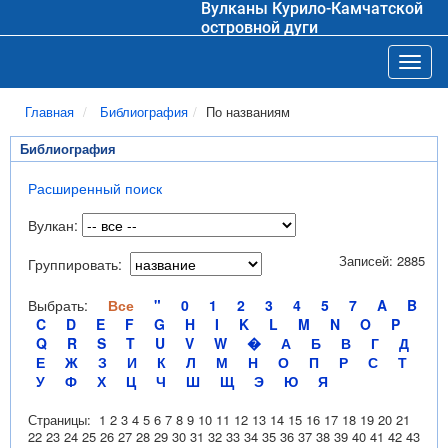
Вулканы Курило-Камчатской
островной дуги
Toggl
Главная
Библиография
По названиям
Библиография
Расширенный поиск
Вулкан:
Записей: 2885
Группировать:
Выбрать:
Все
"
0
1
2
3
4
5
7
A
B
C
D
E
F
G
H
I
K
L
M
N
O
P
Q
R
S
T
U
V
W
�
А
Б
В
Г
Д
Е
Ж
З
И
К
Л
М
Н
О
П
Р
С
Т
У
Ф
Х
Ц
Ч
Ш
Щ
Э
Ю
Я
Страницы:
1
2
3
4
5
6
7
8
9
10
11
12
13
14
15
16
17
18
19
20
21
22
23
24
25
26
27
28
29
30
31
32
33
34
35
36
37
38
39
40
41
42
43