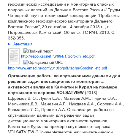
геофизических исследований и мониторинга опасных
природных явлений на Дальнем Востоке России // Труды
Четвертой научно-технической конференции "Проблемы
комплексного геофизического мониторинга Дальнего
Востока России", 30 сентября - 4 октября 2013 г. , г.
Петропавловск-Камчатский. Обнинск: ГС РАН. 2013. С.
352-355.
Аннотация
http://repo.kscnet.ru/994/1/Sorokin_etc.pdf
http://www.emsd.ru/conf2013lib/pdf/techn/Sorokin_etc.pdf
Организация работы со спутниковыми данными для
решения задач дистанционного мониторинга
активности вулканов Камчатки и Курил на примере
спутникового сервиса VOLSATVIEW
(2013)
Ефремов В.Ю., Лупян Е.А. , Матвеев А.М., Гирина О.А.,
Мельников Д.В., Маневич А.Г., Нуждаев А.А., Сорокин А.А.,
Крамарева Л.С., Прошин А.А. Организация работы со
спутниковыми данными для решения задач
дистанционного мониторинга активности вулканов
Камчатки и Курил на примере спутникового сервиса
VOLSATVIEW // Труды Четвертой научно-технической