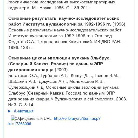
геохимические исследования высокотемпературных
гидротерм. М.: Наука. 1986. С. 189-201.
Основные результаты научно-исследовательских
работ Института вулканологии за 1992-1996 гг.
(1996)
Основные результаты научно-исследовательских работ
Института вулканологии за 1992-1996 гг. / Отв. ред.
Федотов С.А. Петропавловск-Камчатский: ИВ ДВО РАН.
1996. 128 с.
Основные циклы эволюции вулкана Эльбрус
(Северный Кавказ, Россия) по данным ЭПР
датирования кварца
(2003)
Богатиков О.А., Гурбанов А.Г., Кощуг Д.Г., Газеев В.М.,
Шабалин Р.В., Докучаев А.Я., Мелекесцев И.В.,
Сулержицкий Л.Д. Основные циклы эволюции вулкана
Эльбрус (Северный Кавказ, Россия) по данным ЭПР
датирования кварца // Вулканология и сейсмология. 2003.
№ 3. С. 3-14.
Аннотация
http://elibrary.ru/item.asp?
id=17263096