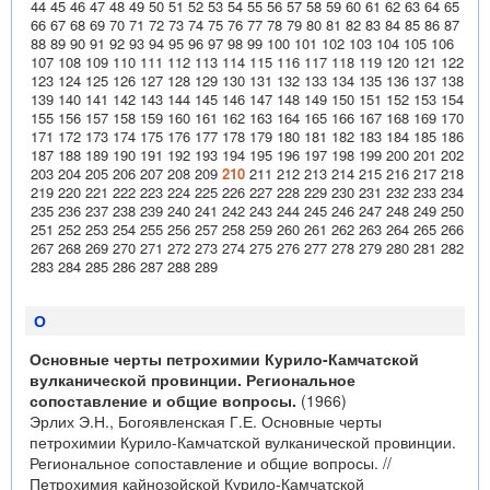
44
45
46
47
48
49
50
51
52
53
54
55
56
57
58
59
60
61
62
63
64
65
66
67
68
69
70
71
72
73
74
75
76
77
78
79
80
81
82
83
84
85
86
87
88
89
90
91
92
93
94
95
96
97
98
99
100
101
102
103
104
105
106
107
108
109
110
111
112
113
114
115
116
117
118
119
120
121
122
123
124
125
126
127
128
129
130
131
132
133
134
135
136
137
138
139
140
141
142
143
144
145
146
147
148
149
150
151
152
153
154
155
156
157
158
159
160
161
162
163
164
165
166
167
168
169
170
171
172
173
174
175
176
177
178
179
180
181
182
183
184
185
186
187
188
189
190
191
192
193
194
195
196
197
198
199
200
201
202
203
204
205
206
207
208
209
210
211
212
213
214
215
216
217
218
219
220
221
222
223
224
225
226
227
228
229
230
231
232
233
234
235
236
237
238
239
240
241
242
243
244
245
246
247
248
249
250
251
252
253
254
255
256
257
258
259
260
261
262
263
264
265
266
267
268
269
270
271
272
273
274
275
276
277
278
279
280
281
282
283
284
285
286
287
288
289
О
Основные черты петрохимии Курило-Камчатской
вулканической провинции. Региональное
сопоставление и общие вопросы.
(1966)
Эрлих Э.Н., Богоявленская Г.Е. Основные черты
петрохимии Курило-Камчатской вулканической провинции.
Региональное сопоставление и общие вопросы. //
Петрохимия кайнозойской Курило-Камчатской