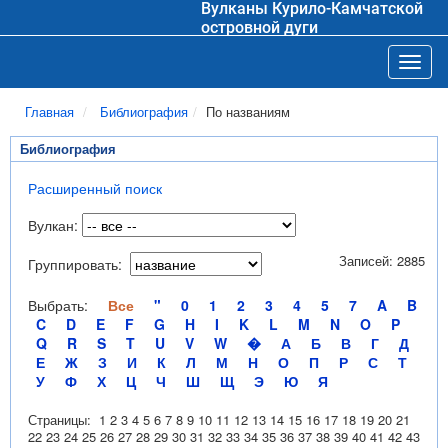
Вулканы Курило-Камчатской
островной дуги
Toggl
Главная
Библиография
По названиям
Библиография
Расширенный поиск
Вулкан:
Записей: 2885
Группировать:
Выбрать:
Все
"
0
1
2
3
4
5
7
A
B
C
D
E
F
G
H
I
K
L
M
N
O
P
Q
R
S
T
U
V
W
�
А
Б
В
Г
Д
Е
Ж
З
И
К
Л
М
Н
О
П
Р
С
Т
У
Ф
Х
Ц
Ч
Ш
Щ
Э
Ю
Я
Страницы:
1
2
3
4
5
6
7
8
9
10
11
12
13
14
15
16
17
18
19
20
21
22
23
24
25
26
27
28
29
30
31
32
33
34
35
36
37
38
39
40
41
42
43