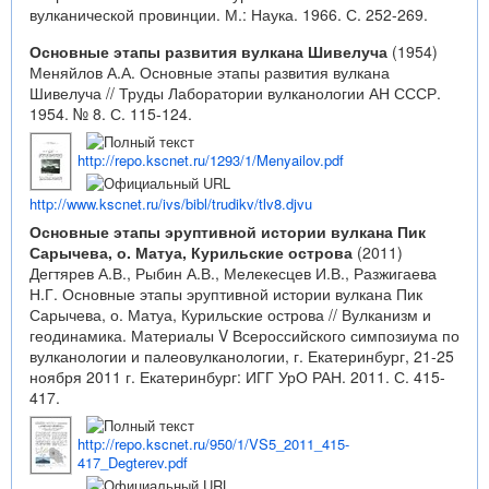
вулканической провинции. М.: Наука. 1966. С. 252-269.
Основные этапы развития вулкана Шивелуча
(1954)
Меняйлов А.А. Основные этапы развития вулкана
Шивелуча // Труды Лаборатории вулканологии АН СССР.
1954. № 8. С. 115-124.
http://repo.kscnet.ru/1293/1/Menyailov.pdf
http://www.kscnet.ru/ivs/bibl/trudikv/tlv8.djvu
Основные этапы эруптивной истории вулкана Пик
Сарычева, о. Матуа, Курильские острова
(2011)
Дегтярев А.В., Рыбин А.В., Мелекесцев И.В., Разжигаева
Н.Г. Основные этапы эруптивной истории вулкана Пик
Сарычева, о. Матуа, Курильские острова // Вулканизм и
геодинамика. Материалы V Всероссийского симпозиума по
вулканологии и палеовулканологии, г. Екатеринбург, 21-25
ноября 2011 г. Екатеринбург: ИГГ УрО РАН. 2011. С. 415-
417.
http://repo.kscnet.ru/950/1/VS5_2011_415-
417_Degterev.pdf