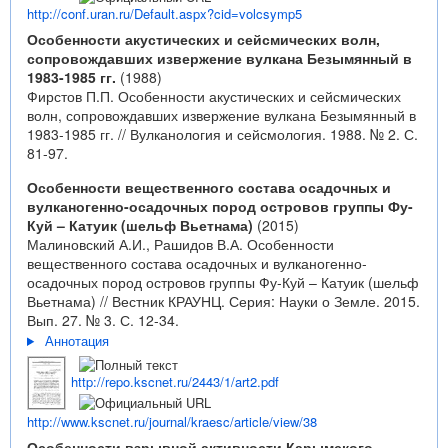
http://conf.uran.ru/Default.aspx?cid=volcsymp5
Особенности акустических и сейсмических волн,
сопровождавших извержение вулкана Безымянный в
1983-1985 гг.
(1988)
Фирстов П.П. Особенности акустических и сейсмических
волн, сопровождавших извержение вулкана Безымянный в
1983-1985 гг. // Вулканология и сейсмология. 1988. № 2. С.
81-97.
Особенности вещественного состава осадочных и
вулканогенно-осадочных пород островов группы Фу-
Куй – Катуик (шельф Вьетнама)
(2015)
Малиновский А.И., Рашидов В.А. Особенности
вещественного состава осадочных и вулканогенно-
осадочных пород островов группы Фу-Куй – Катуик (шельф
Вьетнама) // Вестник КРАУНЦ. Серия: Науки о Земле. 2015.
Вып. 27. № 3. С. 12-34.
Аннотация
http://repo.kscnet.ru/2443/1/art2.pdf
http://www.kscnet.ru/journal/kraesc/article/view/38
Особенности взрывной активности Карымского