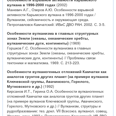
вулкана в 1996-2000 годах
(2002)
Маневич А.Г., Озеров А.Ю. Особенности взрывной
активности Карымского вулкана в 1996-2000 годах /
Вулканизм, сейсмичность и окружающая среда.
Петропавловск-Камчатский: ИВиС ДВО РАН. 2002. С. 3-5.
Особенности вулканизма в главных структурных
зонах Земли (океаны, океанические хребты,
вулканические дуги, континенты)
(1969)
Горшков Г.С. Особенности вулканизма в главных
структурных зонах Земли (океаны, океанические хребты,
вулканические дуги, континенты) // Проблемы связи
тектоники и магматизма. 1969. С. 213-223.
Особенности вулканогенных отложений Камчатки как
аналогов грунтов других планет (на примере вулканов
Ключевской группы, Авачинского, Горелого,
Мутновского и др.)
(1992)
Кирсанов И.Т., Гирина О.А. Особенности вулканогенных
отложений Камчатки как аналогов грунтов других планет
(на примере вулканов Ключевской группы, Авачинского,
Горелого, Мутновского и др.) // Вулканизм, структуры и
рудообразование: тез. докл. VII Всесоюз. вулканол. совещ.
Иркутск, июнь 1992 г. Петропавловск-Камчатский: ИВ ДВО