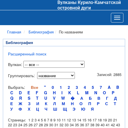
Вулканы Курило-Камчатской
островной дуги
Toggl
Главная
Библиография
По названиям
Библиография
Расширенный поиск
Вулкан:
Записей: 2885
Группировать:
Выбрать:
Все
"
0
1
2
3
4
5
7
A
B
C
D
E
F
G
H
I
K
L
M
N
O
P
Q
R
S
T
U
V
W
�
А
Б
В
Г
Д
Е
Ж
З
И
К
Л
М
Н
О
П
Р
С
Т
У
Ф
Х
Ц
Ч
Ш
Щ
Э
Ю
Я
Страницы:
1
2
3
4
5
6
7
8
9
10
11
12
13
14
15
16
17
18
19
20
21
22
23
24
25
26
27
28
29
30
31
32
33
34
35
36
37
38
39
40
41
42
43