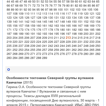
44
45
46
47
48
49
50
51
52
53
54
55
56
57
58
59
60
61
62
63
64
65
66
67
68
69
70
71
72
73
74
75
76
77
78
79
80
81
82
83
84
85
86
87
88
89
90
91
92
93
94
95
96
97
98
99
100
101
102
103
104
105
106
107
108
109
110
111
112
113
114
115
116
117
118
119
120
121
122
123
124
125
126
127
128
129
130
131
132
133
134
135
136
137
138
139
140
141
142
143
144
145
146
147
148
149
150
151
152
153
154
155
156
157
158
159
160
161
162
163
164
165
166
167
168
169
170
171
172
173
174
175
176
177
178
179
180
181
182
183
184
185
186
187
188
189
190
191
192
193
194
195
196
197
198
199
200
201
202
203
204
205
206
207
208
209
210
211
212
213
214
215
216
217
218
219
220
221
222
223
224
225
226
227
228
229
230
231
232
233
234
235
236
237
238
239
240
241
242
243
244
245
246
247
248
249
250
251
252
253
254
255
256
257
258
259
260
261
262
263
264
265
266
267
268
269
270
271
272
273
274
275
276
277
278
279
280
281
282
283
284
285
286
287
288
289
О
Особенности тектоники Северной группы вулканов
Камчатки
(2015)
Гирина О.А. Особенности тектоники Северной группы
вулканов Камчатки // Вулканизм и связанные с ним
процессы. Тезисы докладов XVIII региональной
конференции, посвященной Дню вулканолога, 30 марта - 1
апреля 2015 г. Петропавловск-Камчатский: ИВиС ДВО РАН.