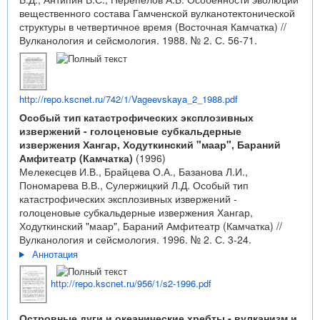
вещественного состава Гамченской вулканотектонической
структуры в четвертичное время (Восточная Камчатка) //
Вулканология и сейсмология. 1988. № 2. С. 56-71.
http://repo.kscnet.ru/742/1/Vageevskaya_2_1988.pdf
Особый тип катастрофических эксплозивных
извержений - голоценовые субкальдерные
извержения Хангар, Ходуткинский "маар", Бараний
Амфитеатр (Камчатка)
(1996)
Мелекесцев И.В., Брайцева О.А., Базанова Л.И.,
Пономарева В.В., Сулержицкий Л.Д. Особый тип
катастрофических эксплозивных извержений -
голоценовые субкальдерные извержения Хангар,
Ходуткинский "маар", Бараний Амфитеатр (Камчатка) //
Вулканология и сейсмология. 1996. № 2. С. 3-24.
Аннотация
http://repo.kscnet.ru/956/1/s2-1996.pdf
Островные дуги и океанические хребты - вулканизм и