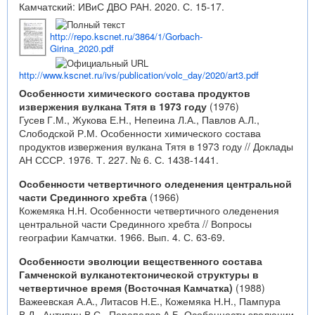
Камчатский: ИВиС ДВО РАН. 2020. С. 15-17.
http://repo.kscnet.ru/3864/1/Gorbach-
Girina_2020.pdf
http://www.kscnet.ru/ivs/publication/volc_day/2020/art3.pdf
Особенности химического состава продуктов
извержения вулкана Тятя в 1973 году
(1976)
Гусев Г.М., Жукова Е.Н., Непеина Л.А., Павлов А.Л.,
Слободской Р.М. Особенности химического состава
продуктов извержения вулкана Тятя в 1973 году // Доклады
АН СССР. 1976. Т. 227. № 6. С. 1438-1441.
Особенности четвертичного оледенения центральной
части Срединного хребта
(1966)
Кожемяка Н.Н. Особенности четвертичного оледенения
центральной части Срединного хребта // Вопросы
географии Камчатки. 1966. Вып. 4. С. 63-69.
Особенности эволюции вещественного состава
Гамченской вулканотектонической структуры в
четвертичное время (Восточная Камчатка)
(1988)
Важеевская А.А., Литасов Н.Е., Кожемяка Н.Н., Пампура
В.Д., Антипин В.С., Перепелов А.Б. Особенности эволюции