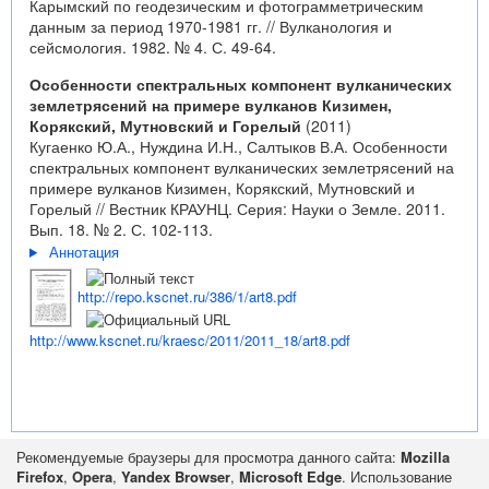
Карымский по геодезическим и фотограмметрическим
данным за период 1970-1981 гг. // Вулканология и
сейсмология. 1982. № 4. С. 49-64.
Особенности спектральных компонент вулканических
землетрясений на примере вулканов Кизимен,
Корякский, Мутновский и Горелый
(2011)
Кугаенко Ю.А., Нуждина И.Н., Салтыков В.А. Особенности
спектральных компонент вулканических землетрясений на
примере вулканов Кизимен, Корякский, Мутновский и
Горелый // Вестник КРАУНЦ. Серия: Науки о Земле. 2011.
Вып. 18. № 2. С. 102-113.
Аннотация
http://repo.kscnet.ru/386/1/art8.pdf
http://www.kscnet.ru/kraesc/2011/2011_18/art8.pdf
Рекомендуемые браузеры для просмотра данного сайта:
Mozilla
Firefox
,
Opera
,
Yandex Browser
,
Microsoft Edge
. Использование