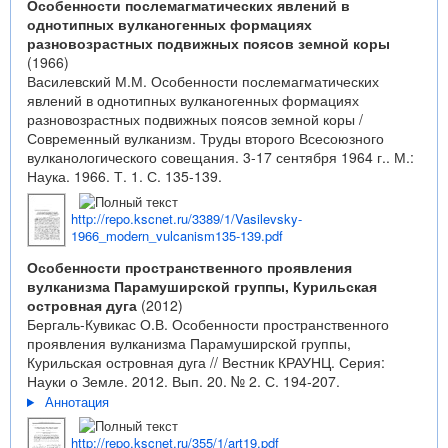
Особенности послемагматических явлений в
однотипных вулканогенных формациях
разновозрастных подвижных поясов земной коры
(1966)
Василевский М.М. Особенности послемагматических
явлений в однотипных вулканогенных формациях
разновозрастных подвижных поясов земной коры /
Современный вулканизм. Труды второго Всесоюзного
вулканологического совещания. 3-17 сентября 1964 г.. М.:
Наука. 1966. Т. 1. С. 135-139.
http://repo.kscnet.ru/3389/1/Vasilevsky-
1966_modern_vulcanism135-139.pdf
Особенности пространственного проявления
вулканизма Парамуширской группы, Курильская
островная дуга
(2012)
Бергаль-Кувикас О.В. Особенности пространственного
проявления вулканизма Парамуширской группы,
Курильская островная дуга // Вестник КРАУНЦ. Серия:
Науки о Земле. 2012. Вып. 20. № 2. С. 194-207.
Аннотация
http://repo.kscnet.ru/355/1/art19.pdf