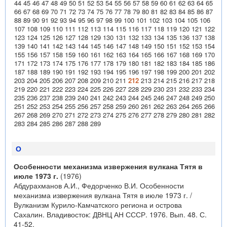
44
45
46
47
48
49
50
51
52
53
54
55
56
57
58
59
60
61
62
63
64
65
66
67
68
69
70
71
72
73
74
75
76
77
78
79
80
81
82
83
84
85
86
87
88
89
90
91
92
93
94
95
96
97
98
99
100
101
102
103
104
105
106
107
108
109
110
111
112
113
114
115
116
117
118
119
120
121
122
123
124
125
126
127
128
129
130
131
132
133
134
135
136
137
138
139
140
141
142
143
144
145
146
147
148
149
150
151
152
153
154
155
156
157
158
159
160
161
162
163
164
165
166
167
168
169
170
171
172
173
174
175
176
177
178
179
180
181
182
183
184
185
186
187
188
189
190
191
192
193
194
195
196
197
198
199
200
201
202
203
204
205
206
207
208
209
210
211
212
213
214
215
216
217
218
219
220
221
222
223
224
225
226
227
228
229
230
231
232
233
234
235
236
237
238
239
240
241
242
243
244
245
246
247
248
249
250
251
252
253
254
255
256
257
258
259
260
261
262
263
264
265
266
267
268
269
270
271
272
273
274
275
276
277
278
279
280
281
282
283
284
285
286
287
288
289
О
Особенности механизма извержения вулкана Тятя в
июле 1973 г.
(1976)
Абдурахманов А.И., Федорченко В.И. Особенности
механизма извержения вулкана Тятя в июле 1973 г. /
Вулканизм Курило-Камчатского региона и острова
Сахалин. Владивосток: ДВНЦ АН СССР. 1976. Вып. 48. С.
41-52.