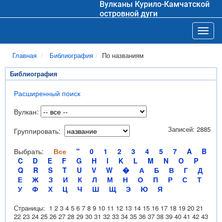
Вулканы Курило-Камчатской
островной дуги
Toggl
Главная
Библиография
По названиям
Библиография
Расширенный поиск
Вулкан:
Записей: 2885
Группировать:
Выбрать:
Все
"
0
1
2
3
4
5
7
A
B
C
D
E
F
G
H
I
K
L
M
N
O
P
Q
R
S
T
U
V
W
�
А
Б
В
Г
Д
Е
Ж
З
И
К
Л
М
Н
О
П
Р
С
Т
У
Ф
Х
Ц
Ч
Ш
Щ
Э
Ю
Я
Страницы:
1
2
3
4
5
6
7
8
9
10
11
12
13
14
15
16
17
18
19
20
21
22
23
24
25
26
27
28
29
30
31
32
33
34
35
36
37
38
39
40
41
42
43