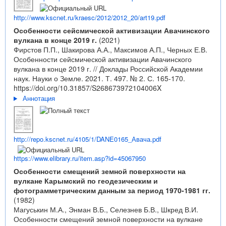
http://www.kscnet.ru/kraesc/2012/2012_20/art19.pdf
Особенности сейсмической активизации Авачинского
вулкана в конце 2019 г.
(2021)
Фирстов П.П., Шакирова А.А., Максимов А.П., Черных Е.В.
Особенности сейсмической активизации Авачинского
вулкана в конце 2019 г. // Доклады Российской Академии
наук. Науки о Земле. 2021. Т. 497. № 2. С. 165-170.
https://doi.org/10.31857/S268673972104006X
Аннотация
http://repo.kscnet.ru/4105/1/DANE0165_Авача.pdf
https://www.elibrary.ru/item.asp?id=45067950
Особенности смещений земной поверхности на
вулкане Карымский по геодезическим и
фотограмметрическим данным за период 1970-1981 гг.
(1982)
Магуськин М.А., Энман В.Б., Селезнев Б.В., Шкред В.И.
Особенности смещений земной поверхности на вулкане