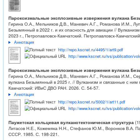
Пароксизмальные эксплозивные извержения вулкана Безым
Гирина О.А., Мельников Д.В., Маневич А.Г., Романова И.М., Л
Безымянный в 2022 г. и их опасность для авиации // Вулкани
2023 г., Петропавловск-Камчатский. Петропавловск-Камчатский
Аннотация
http://repo.kscnet.ru/4495/1/art9.pdf
http://www.kscnet.ru/ivs/publication/vo
Пароксизмальные эксплозивные извержения вулкана Безы
Гирина О.А., Мельников Д.В., Маневич А.Г., Романова И.М., Се
вулкана Безымянный в 2025 г. // Вулканизм и связанные с ни
Камчатский: ИВиС ДВО РАН. 2026. С. 54-57.
Аннотация
http://repo.kscnet.ru/5002/1/art11.pdf
http://www.kscnet.ru/ivs/publication/vo
Паужетская кольцевая вулканотектоническая структура
(1
Литасов Н.Е., Кожемяка Н.Н., Стефанов Ю.М., Воронков В.А. П
СССР. 1985. С. 198-221.