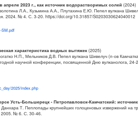
в апреле 2023 г., как источник водорастворимых солей
(2024)
озолотина Л.А., Кузьмина А.А., Плутахина Е.Ю. Пепел вулкана Шивел
. 2024. № 4. С. 3-20.
https://doi.org/10.31857/S0203030624040012
1-SM.pdf
ическая характеристика водных вытяжек
(2025)
Богатко Н.П., Мельников Д.В. Пепел вулкана Шивелуч (п-ов Камчатка
егодной научной конференции, посвященной Дню вулканолога, 24-2
olc_day/2025/index.php
се Усть-Большерецк - Петропавловск-Камчатский: источники
Д., Данхара Т. Пеплопады крупнейших голоценовых извержений на т
 2005. № 6. С. 30-46.