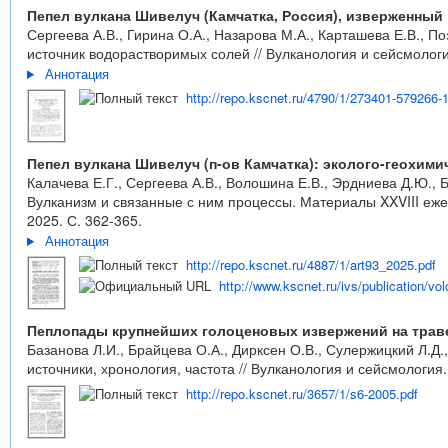
Пепел вулкана Шивелуч (Камчатка, Россия), изверженный 
Сергеева А.В., Гирина О.А., Назарова М.А., Карташева Е.В., П
источник водорастворимых солей // Вулканология и сейсмология
Аннотация
http://repo.kscnet.ru/4790/1/273401-579266-
Пепел вулкана Шивелуч (п-ов Камчатка): эколого-геохим
Калачева Е.Г., Сергеева А.В., Волошина Е.В., Эрдниева Д.Ю., 
Вулканизм и связанные с ним процессы. Материалы XXVIII еж
2025. С. 362-365.
Аннотация
http://repo.kscnet.ru/4887/1/art93_2025.pdf
http://www.kscnet.ru/ivs/publication/v
Пеплопады крупнейших голоценовых извержений на травер
Базанова Л.И., Брайцева О.А., Дирксен О.В., Сулержицкий Л.
источники, хронология, частота // Вулканология и сейсмология.
http://repo.kscnet.ru/3657/1/s6-2005.pdf