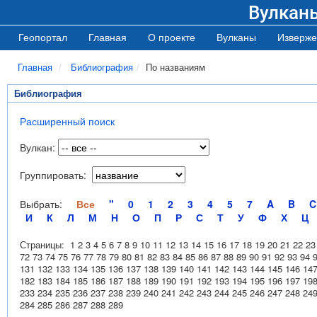
Вулкан
Геопортал
Главная
О проекте
Вулканы
Изверже
Главная
Библиография
По названиям
Библиография
Расширенный поиск
Вулкан:
Группировать:
Выбрать:
Все
"
0
1
2
3
4
5
7
A
B
C
И
К
Л
М
Н
О
П
Р
С
Т
У
Ф
Х
Ц
Страницы:
1
2
3
4
5
6
7
8
9
10
11
12
13
14
15
16
17
18
19
20
21
22
23
72
73
74
75
76
77
78
79
80
81
82
83
84
85
86
87
88
89
90
91
92
93
94
131
132
133
134
135
136
137
138
139
140
141
142
143
144
145
146
14
182
183
184
185
186
187
188
189
190
191
192
193
194
195
196
197
19
233
234
235
236
237
238
239
240
241
242
243
244
245
246
247
248
24
284
285
286
287
288
289