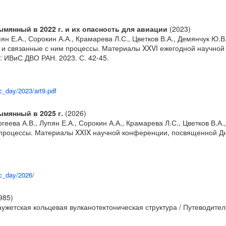
янный в 2022 г. и их опасность для авиации
(2023)
упян Е.А., Сорокин А.А., Крамарева Л.С., Цветков В.А., Демянчук 
зм и связанные с ним процессы. Материалы XXVI ежегодной научно
: ИВиС ДВО РАН. 2023. С. 42-45.
lc_day/2023/art9.pdf
мянный в 2025 г.
(2026)
ргеева А.В., Лупян Е.А., Сорокин А.А., Крамарева Л.С., Цветков В
м процессы. Материалы XXIX научной конференции, посвященной Дню
lc_day/2026/
985)
аужетская кольцевая вулканотектоническая структура / Путеводите