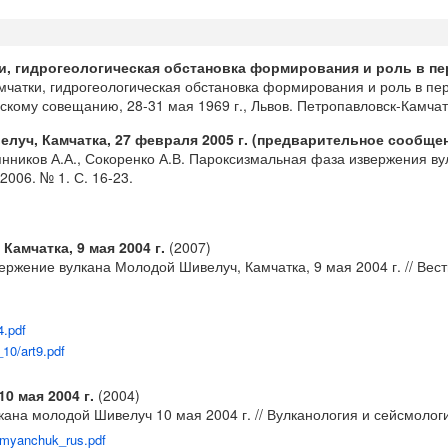
и, гидрогеологическая обстановка формирования и роль в пе
мчатки, гидрогеологическая обстановка формирования и роль в пе
кому совещанию, 28-31 мая 1969 г., Львов. Петропавловск-Камчат
уч, Камчатка, 27 февраля 2005 г. (предварительное сообще
сянников А.А., Сокоренко А.В. Пароксизмальная фаза извержения в
006. № 1. С. 16-23.
амчатка, 9 мая 2004 г.
(2007)
ржение вулкана Молодой Шивелуч, Камчатка, 9 мая 2004 г. // Вестн
4.pdf
10/art9.pdf
 мая 2004 г.
(2004)
на молодой Шивелуч 10 мая 2004 г. // Вулканология и сейсмология
emyanchuk_rus.pdf