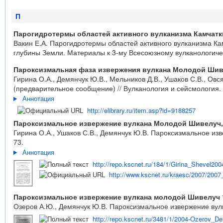
П
Парогидротермы областей активного вулканизма Камчатк
Вакин Е.А. Парогидротермы областей активного вулканизма Ка
глубины Земли. Материалы к 3-му Всесоюзному вулканологичес
Пароксизмальная фаза извержения вулкана Молодой Шивел
Гирина О.А., Демянчук Ю.В., Мельников Д.В., Ушаков С.В., Ов
(предварительное сообщение) // Вулканология и сейсмология. 2
Аннотация
http://elibrary.ru/item.asp?id=9188257
Пароксизмальное извержение вулкана Молодой Шивелуч, К
Гирина О.А., Ушаков С.В., Демянчук Ю.В. Пароксизмальное изве
73.
Аннотация
http://repo.kscnet.ru/184/1/Girina_Shevel200
http://www.kscnet.ru/kraesc/2007/2007_
Пароксизмальное извержение вулкана молодой Шивелуч 10
Озеров А.Ю., Демянчук Ю.В. Пароксизмальное извержение вулка
http://repo.kscnet.ru/3481/1/2004-Ozerov_D