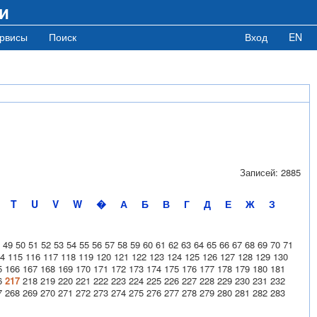
и
рвисы
Поиск
Вход
EN
Записей: 2885
T
U
V
W
�
А
Б
В
Г
Д
Е
Ж
З
49
50
51
52
53
54
55
56
57
58
59
60
61
62
63
64
65
66
67
68
69
70
71
4
115
116
117
118
119
120
121
122
123
124
125
126
127
128
129
130
5
166
167
168
169
170
171
172
173
174
175
176
177
178
179
180
181
6
217
218
219
220
221
222
223
224
225
226
227
228
229
230
231
232
7
268
269
270
271
272
273
274
275
276
277
278
279
280
281
282
283