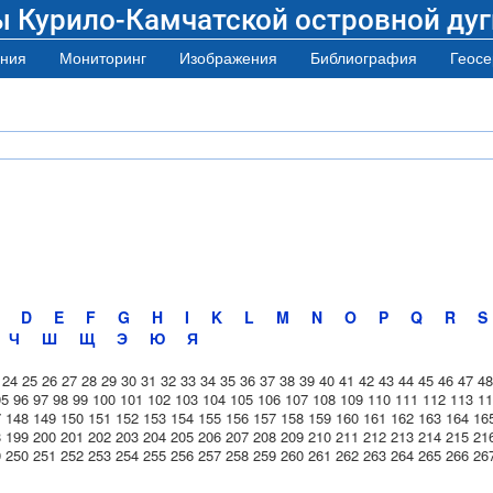
ы Курило-Камчатской островной дуг
ния
Мониторинг
Изображения
Библиография
Геосе
D
E
F
G
H
I
K
L
M
N
O
P
Q
R
S
Ч
Ш
Щ
Э
Ю
Я
24
25
26
27
28
29
30
31
32
33
34
35
36
37
38
39
40
41
42
43
44
45
46
47
48
95
96
97
98
99
100
101
102
103
104
105
106
107
108
109
110
111
112
113
11
7
148
149
150
151
152
153
154
155
156
157
158
159
160
161
162
163
164
16
8
199
200
201
202
203
204
205
206
207
208
209
210
211
212
213
214
215
21
9
250
251
252
253
254
255
256
257
258
259
260
261
262
263
264
265
266
26