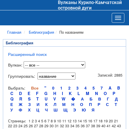
Вулканы Курило-Камчатской
островной дуги
Toggl
Главная
Библиография
По названиям
Библиография
Расширенный поиск
Вулкан:
Записей: 2885
Группировать:
Выбрать:
Все
"
0
1
2
3
4
5
7
A
B
C
D
E
F
G
H
I
K
L
M
N
O
P
Q
R
S
T
U
V
W
�
А
Б
В
Г
Д
Е
Ж
З
И
К
Л
М
Н
О
П
Р
С
Т
У
Ф
Х
Ц
Ч
Ш
Щ
Э
Ю
Я
Страницы:
1
2
3
4
5
6
7
8
9
10
11
12
13
14
15
16
17
18
19
20
21
22
23
24
25
26
27
28
29
30
31
32
33
34
35
36
37
38
39
40
41
42
43