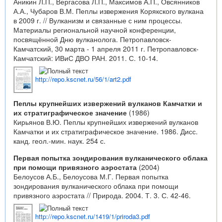
Аникин Л.П., Вергасова Л.П., Максимов А.П., Овсянников
А.А., Чубаров В.М. Пеплы извержения Корякского вулкана
в 2009 г. // Вулканизм и связанные с ним процессы.
Материалы региональной научной конференции,
посвящённой Дню вулканолога. Петропавловск-
Камчатский, 30 марта - 1 апреля 2011 г. Петропавловск-
Камчатский: ИВиС ДВО РАН. 2011. С. 10-14.
http://repo.kscnet.ru/56/1/art2.pdf
Пеплы крупнейших извержений вулканов Камчатки и
их стратиграфическое значение
(1986)
Кирьянов В.Ю. Пеплы крупнейших извержений вулканов
Камчатки и их стратиграфическое значение. 1986. Дисс.
канд. геол.-мин. наук. 254 с.
Первая попытка зондирования вулканического облака
при помощи привязного аэростата
(2004)
Белоусов А.Б., Белоусова М.Г. Первая попытка
зондирования вулканического облака при помощи
привязного аэростата // Природа. 2004. Т. 3. С. 42-46.
http://repo.kscnet.ru/1419/1/priroda3.pdf