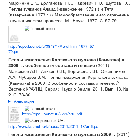
Мархинин Е.К., Долганова П.С., Радкевич Р.О., Шутова Г.С.
Пеплы вулканов Алаид (извержение 1972 г.) и Тятя
(извержение 1973 г.) / Магмообразование и его отражение
в вулканическом процессе. М.: Наука. 1977. С. 57-79.
http://repo.kscnet.ru/3843/1/Marchinin_1977_57-
79.pdf
Пеплы извержения Корякского вулкана (Камчатка) в
2009 г.: особенности состава и генезис
(2011)
Максимов А.П., Аникин Л.П., Вергасова Л.П., Овсянников
А.А., Чубаров В.М. Пеплы извержения Корякского вулкана
(Камчатка) в 2009 г.: особенности состава и генезис //
Вестник КРАУНЦ. Серия: Науки о Земле. 2011. Вып. 18. №
2. С. 73-86.
Аннотация
http://repo.kscnet.ru/72/1/art6.pdf
http://www.kscnet.ru/kraesc/2011/2011_18/art6.pdf
Пеплы извержения Корякского вулкана в 2009 г.
(2011)