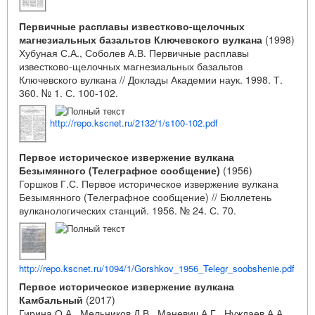
Первичные расплавы известково-щелочных
магнезиальных базальтов Ключевского вулкана
(1998)
Хубуная С.А., Соболев А.В. Первичные расплавы
известково-щелочных магнезиальных базальтов
Ключевского вулкана // Доклады Академии наук. 1998. Т.
360. № 1. С. 100-102.
http://repo.kscnet.ru/2132/1/s100-102.pdf
Первое историческое извержение вулкана
Безымянного (Телеграфное сообщение)
(1956)
Горшков Г.С. Первое историческое извержение вулкана
Безымянного (Телеграфное сообщение) // Бюллетень
вулканологических станций. 1956. № 24. С. 70.
http://repo.kscnet.ru/1094/1/Gorshkov_1956_Telegr_soobshenie.pdf
Первое историческое извержение вулкана
Камбальный
(2017)
Гирина О.А., Мельников Д.В., Маневич А.Г., Нуждаев А.А.