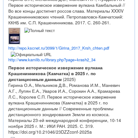
Первое историческое извержение вулкана Камбальный //
Во все концы достигнет россов слава. Материалы XXXIV
Крашенинниковских чтений. Петропавловск-Камчатский:
ККНБ им. С.П. Крашенинникова. 2017. С. 260-261.
http://repo.kscnet.ru/3099/1/Girina_2017_Krsh_chten.pdf
http://www.kamlib.ru/library.php?page=krash2_34
Первое историческое извержение вулкана
Крашенинникова (Камчатка) в 2025 г. по
дистанционным данным
(2025)
Гирина О.А., Мельников Д.В., Романова И.М., Маневич
А.Г., Лупян Е.А., Уваров И.А., Сорокин А.А., Крамарева
Л.С., Королев С.П. Первое историческое извержение
вулкана Крашенинникова (Камчатка) в 2025 г. по
дистанционным данным // Современные проблемы
дистанционного зондирования Земли из космоса.
Материалы 23-ей международной конференции, 10-14
ноября 2025 г. М.: ИКИ РАН. 2025. С. 319.
https://doi.org/10.21046/23DZZconf-2025a