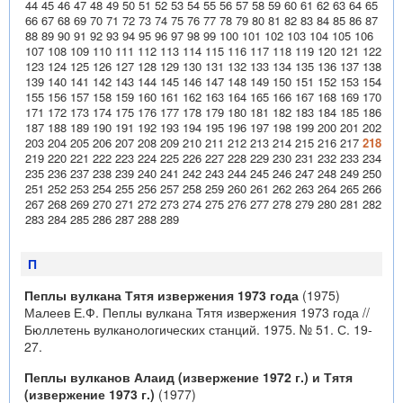
44
45
46
47
48
49
50
51
52
53
54
55
56
57
58
59
60
61
62
63
64
65
66
67
68
69
70
71
72
73
74
75
76
77
78
79
80
81
82
83
84
85
86
87
88
89
90
91
92
93
94
95
96
97
98
99
100
101
102
103
104
105
106
107
108
109
110
111
112
113
114
115
116
117
118
119
120
121
122
123
124
125
126
127
128
129
130
131
132
133
134
135
136
137
138
139
140
141
142
143
144
145
146
147
148
149
150
151
152
153
154
155
156
157
158
159
160
161
162
163
164
165
166
167
168
169
170
171
172
173
174
175
176
177
178
179
180
181
182
183
184
185
186
187
188
189
190
191
192
193
194
195
196
197
198
199
200
201
202
203
204
205
206
207
208
209
210
211
212
213
214
215
216
217
218
219
220
221
222
223
224
225
226
227
228
229
230
231
232
233
234
235
236
237
238
239
240
241
242
243
244
245
246
247
248
249
250
251
252
253
254
255
256
257
258
259
260
261
262
263
264
265
266
267
268
269
270
271
272
273
274
275
276
277
278
279
280
281
282
283
284
285
286
287
288
289
П
Пеплы вулкана Тятя извержения 1973 года
(1975)
Малеев Е.Ф. Пеплы вулкана Тятя извержения 1973 года //
Бюллетень вулканологических станций. 1975. № 51. С. 19-
27.
Пеплы вулканов Алаид (извержение 1972 г.) и Тятя
(извержение 1973 г.)
(1977)