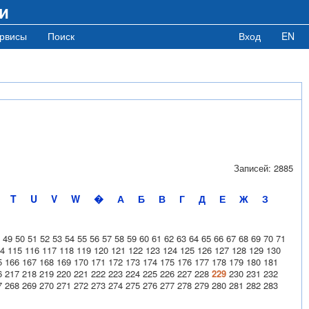
и
рвисы
Поиск
Вход
EN
Записей: 2885
T
U
V
W
�
А
Б
В
Г
Д
Е
Ж
З
49
50
51
52
53
54
55
56
57
58
59
60
61
62
63
64
65
66
67
68
69
70
71
4
115
116
117
118
119
120
121
122
123
124
125
126
127
128
129
130
5
166
167
168
169
170
171
172
173
174
175
176
177
178
179
180
181
6
217
218
219
220
221
222
223
224
225
226
227
228
229
230
231
232
7
268
269
270
271
272
273
274
275
276
277
278
279
280
281
282
283