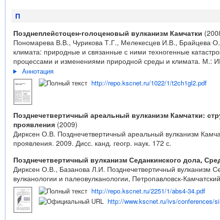
П
Позднеплейстоцен-голоценовый вулканизм Камчатки
(200
Пономарева В.В., Чурикова Т.Г., Мелекесцев И.В., Брайцева 
климата: природные и связанные с ними техногенные катастро
процессами и изменениями природной среды и климата. М.: ИГ
Аннотация
http://repo.kscnet.ru/1022/1/t2ch1gl2.pdf
Позднечетвертичный ареальный вулканизм Камчатки: стр
проявления
(2009)
Дирксен О.В. Позднечетвертичный ареальный вулканизм Камча
проявления. 2009. Дисс. канд. геогр. наук. 172 с.
Позднечетвертичный вулканизм Седанкинского дола, Сре
Дирксен О.В., Базанова Л.И. Позднечетвертичный вулканизм С
вулканологии и палеовулканологии, Петропавловск-Камчатский,
http://repo.kscnet.ru/2251/1/abs4-34.pdf
http://www.kscnet.ru/ivs/conferences/