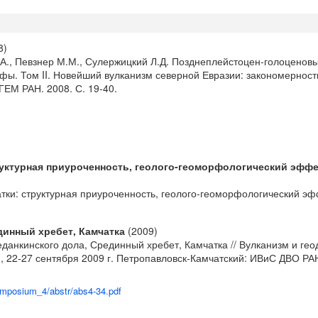
8)
О.А., Певзнер М.М., Сулержицкий Л.Д. Позднеплейстоцен-голоцено
фы. Том II. Новейший вулканизм северной Евразии: закономерности
ЕМ РАН. 2008. С. 19-40.
уктурная приуроченность, геолого-геоморфологический эффе
тки: структурная приуроченность, геолого-геоморфологический э
динный хребет, Камчатка
(2009)
еданкинского дола, Срединный хребет, Камчатка // Вулканизм и ге
 22-27 сентября 2009 г. Петропавловск-Камчатский: ИВиС ДВО РАН. 
simposium_4/abstr/abs4-34.pdf