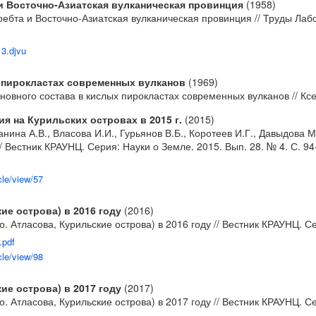
 Восточно-Азиатская вулканическая провинция
(1958)
ебта и Восточно-Азиатская вулканическая провинция // Труды Лабо
13.djvu
 пирокластах современных вулканов
(1969)
овного состава в кислых пирокластах современных вулканов // Ксе
я на Курильских островах в 2015 г.
(2015)
панина А.В., Власова И.И., Гурьянов В.Б., Коротеев И.Г., Давыдов
/ Вестник КРАУНЦ. Серия: Науки о Земле. 2015. Вып. 28. № 4. С. 94
cle/view/57
ие острова) в 2016 году
(2016)
. Атласова, Курильские острова) в 2016 году // Вестник КРАУНЦ. Се
.pdf
cle/view/98
ие острова) в 2017 году
(2017)
. Атласова, Курильские острова) в 2017 году // Вестник КРАУНЦ. Се