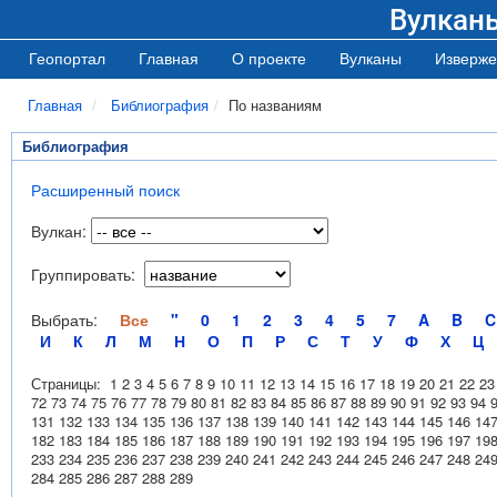
Вулкан
Геопортал
Главная
О проекте
Вулканы
Изверже
Главная
Библиография
По названиям
Библиография
Расширенный поиск
Вулкан:
Группировать:
Выбрать:
Все
"
0
1
2
3
4
5
7
A
B
C
И
К
Л
М
Н
О
П
Р
С
Т
У
Ф
Х
Ц
Страницы:
1
2
3
4
5
6
7
8
9
10
11
12
13
14
15
16
17
18
19
20
21
22
23
72
73
74
75
76
77
78
79
80
81
82
83
84
85
86
87
88
89
90
91
92
93
94
131
132
133
134
135
136
137
138
139
140
141
142
143
144
145
146
14
182
183
184
185
186
187
188
189
190
191
192
193
194
195
196
197
19
233
234
235
236
237
238
239
240
241
242
243
244
245
246
247
248
24
284
285
286
287
288
289