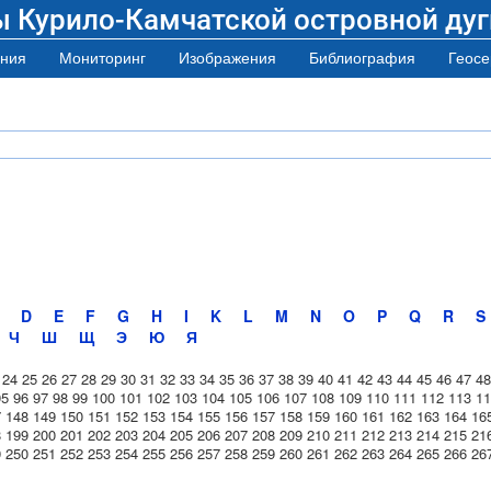
ы Курило-Камчатской островной дуг
ния
Мониторинг
Изображения
Библиография
Геосе
D
E
F
G
H
I
K
L
M
N
O
P
Q
R
S
Ч
Ш
Щ
Э
Ю
Я
24
25
26
27
28
29
30
31
32
33
34
35
36
37
38
39
40
41
42
43
44
45
46
47
48
95
96
97
98
99
100
101
102
103
104
105
106
107
108
109
110
111
112
113
11
7
148
149
150
151
152
153
154
155
156
157
158
159
160
161
162
163
164
16
8
199
200
201
202
203
204
205
206
207
208
209
210
211
212
213
214
215
21
9
250
251
252
253
254
255
256
257
258
259
260
261
262
263
264
265
266
26