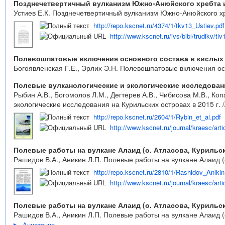
Позднечетвертичный вулканизм Южно-Анюйского хребта и
Устиев Е.К. Позднечетвертичный вулканизм Южно-Анюйского хр
http://repo.kscnet.ru/4374/1/tkv13_Ustiev.pdf
http://www.kscnet.ru/ivs/bibl/trudikv/tlv
Полевошпатовые включения основного состава в кислых
Богоявленская Г.Е., Эрлих Э.Н. Полевошпатовые включения осн
Полевые вулканологические и экологические исследовани
Рыбин А.В., Богомолов Л.М., Дегтерев А.В., Чибисова М.В., Ко
экологические исследования на Курильских островах в 2015 г. /
http://repo.kscnet.ru/2604/1/Rybin_et_al.pdf
http://www.kscnet.ru/journal/kraesc/arti
Полевые работы на вулкане Алаид (о. Атласова, Курильск
Рашидов В.А., Аникин Л.П. Полевые работы на вулкане Алаид (о
http://repo.kscnet.ru/2810/1/Rashidov_Anikin
http://www.kscnet.ru/journal/kraesc/arti
Полевые работы на вулкане Алаид (о. Атласова, Курильск
Рашидов В.А., Аникин Л.П. Полевые работы на вулкане Алаид (о
Аннотация