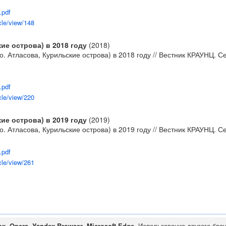
.pdf
cle/view/148
ие острова) в 2018 году
(2018)
. Атласова, Курильские острова) в 2018 году // Вестник КРАУНЦ. Се
.pdf
cle/view/220
ие острова) в 2019 году
(2019)
. Атласова, Курильские острова) в 2019 году // Вестник КРАУНЦ. Се
.pdf
cle/view/261
ox
,
Opera
,
Yandex Browser
,
Microsoft Edge
. Использование другого бра