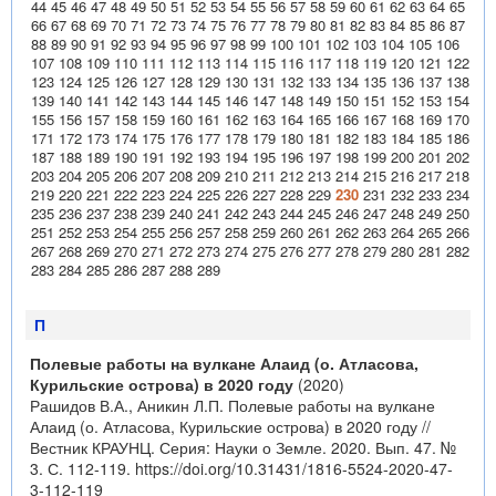
44
45
46
47
48
49
50
51
52
53
54
55
56
57
58
59
60
61
62
63
64
65
66
67
68
69
70
71
72
73
74
75
76
77
78
79
80
81
82
83
84
85
86
87
88
89
90
91
92
93
94
95
96
97
98
99
100
101
102
103
104
105
106
107
108
109
110
111
112
113
114
115
116
117
118
119
120
121
122
123
124
125
126
127
128
129
130
131
132
133
134
135
136
137
138
139
140
141
142
143
144
145
146
147
148
149
150
151
152
153
154
155
156
157
158
159
160
161
162
163
164
165
166
167
168
169
170
171
172
173
174
175
176
177
178
179
180
181
182
183
184
185
186
187
188
189
190
191
192
193
194
195
196
197
198
199
200
201
202
203
204
205
206
207
208
209
210
211
212
213
214
215
216
217
218
219
220
221
222
223
224
225
226
227
228
229
230
231
232
233
234
235
236
237
238
239
240
241
242
243
244
245
246
247
248
249
250
251
252
253
254
255
256
257
258
259
260
261
262
263
264
265
266
267
268
269
270
271
272
273
274
275
276
277
278
279
280
281
282
283
284
285
286
287
288
289
П
Полевые работы на вулкане Алаид (о. Атласова,
Курильские острова) в 2020 году
(2020)
Рашидов В.А., Аникин Л.П. Полевые работы на вулкане
Алаид (о. Атласова, Курильские острова) в 2020 году //
Вестник КРАУНЦ. Серия: Науки о Земле. 2020. Вып. 47. №
3. С. 112-119.
https://doi.org/10.31431/1816-5524-2020-47-
3-112-119