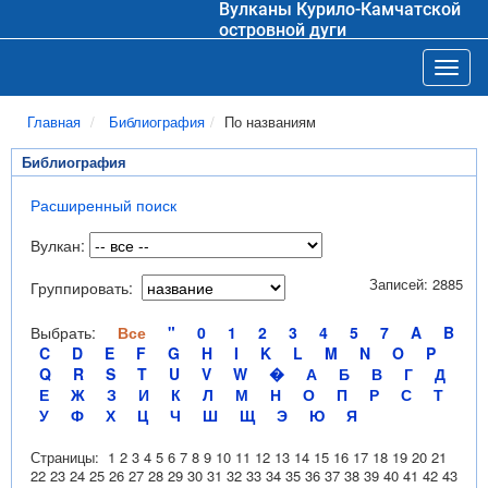
Вулканы Курило-Камчатской
островной дуги
Toggl
Главная
Библиография
По названиям
Библиография
Расширенный поиск
Вулкан:
Записей: 2885
Группировать:
Выбрать:
Все
"
0
1
2
3
4
5
7
A
B
C
D
E
F
G
H
I
K
L
M
N
O
P
Q
R
S
T
U
V
W
�
А
Б
В
Г
Д
Е
Ж
З
И
К
Л
М
Н
О
П
Р
С
Т
У
Ф
Х
Ц
Ч
Ш
Щ
Э
Ю
Я
Страницы:
1
2
3
4
5
6
7
8
9
10
11
12
13
14
15
16
17
18
19
20
21
22
23
24
25
26
27
28
29
30
31
32
33
34
35
36
37
38
39
40
41
42
43